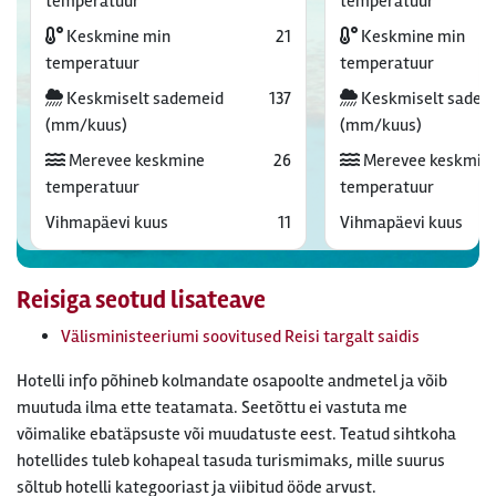
temperatuur
temperatuur
Keskmine min
21
Keskmine min
temperatuur
temperatuur
Keskmiselt sademeid
137
Keskmiselt sadem
(mm/kuus)
(mm/kuus)
Merevee keskmine
26
Merevee keskmin
temperatuur
temperatuur
Vihmapäevi kuus
11
Vihmapäevi kuus
Reisiga seotud lisateave
Välisministeeriumi soovitused Reisi targalt saidis
Hotelli info põhineb kolmandate osapoolte andmetel ja võib
muutuda ilma ette teatamata. Seetõttu ei vastuta me
võimalike ebatäpsuste või muudatuste eest. Teatud sihtkoha
hotellides tuleb kohapeal tasuda turismimaks, mille suurus
sõltub hotelli kategooriast ja viibitud ööde arvust.