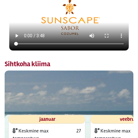
Sihtkoha kliima
jaanuar
veebrua
Keskmine max
27
Keskmine max