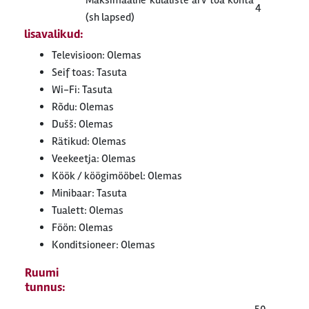
Maksimaalne külaliste arv toa kohta
4
(sh lapsed)
lisavalikud:
Televisioon: Olemas
Seif toas: Tasuta
Wi-Fi: Tasuta
Rõdu: Olemas
Dušš: Olemas
Rätikud: Olemas
Veekeetja: Olemas
Köök / köögimööbel: Olemas
Minibaar: Tasuta
Tualett: Olemas
Föön: Olemas
Konditsioneer: Olemas
Ruumi
tunnus: