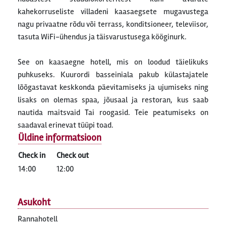
kahekorruseliste villadeni kaasaegsete mugavustega
nagu privaatne rõdu või terrass, konditsioneer, televiisor,
tasuta WiFi-ühendus ja täisvarustusega kööginurk.
See on kaasaegne hotell, mis on loodud täielikuks
puhkuseks. Kuurordi basseiniala pakub külastajatele
lõõgastavat keskkonda päevitamiseks ja ujumiseks ning
lisaks on olemas spaa, jõusaal ja restoran, kus saab
nautida maitsvaid Tai roogasid. Teie peatumiseks on
saadaval erinevat tüüpi toad.
Üldine informatsioon
Check in
Check out
14:00
12:00
Asukoht
Rannahotell