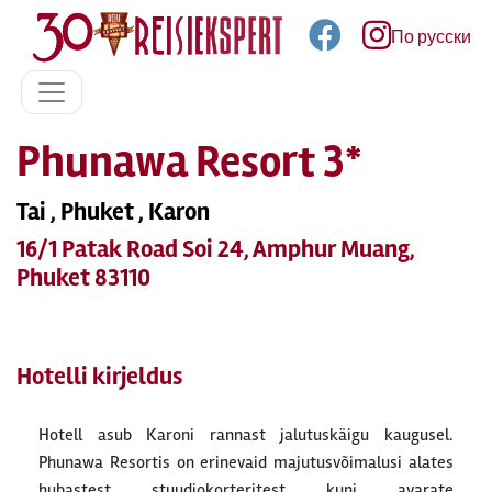
По русски
Phunawa Resort 3*
Tai , Phuket , Karon
16/1 Patak Road Soi 24, Amphur Muang,
Phuket 83110
Hotelli kirjeldus
Hotell asub Karoni rannast jalutuskäigu kaugusel.
Phunawa Resortis on erinevaid majutusvõimalusi alates
hubastest stuudiokorteritest kuni avarate