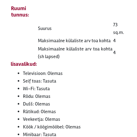
Ruumi
tunnus:
73
Suurus
sq.m.
Maksimaalne külaliste arv toa kohta
4
Maksimaalne külaliste arv toa kohta
4
(sh lapsed)
lisavalikud:
Televisioon: Olemas
Seif toas: Tasuta
Wi-Fi: Tasuta
Rõdu: Olemas
Dušš: Olemas
Rätikud: Olemas
Veekeetja: Olemas
Köök / köögimööbel: Olemas
Minibaar: Tasuta