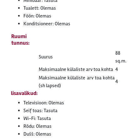
Minibaar: Tasuta
Tualett: Olemas
Föön: Olemas
Konditsioneer: Olemas
Ruumi
tunnus:
88
Suurus
sq.m.
Maksimaalne külaliste arv toa kohta
4
Maksimaalne külaliste arv toa kohta
4
(sh lapsed)
lisavalikud:
Televisioon: Olemas
Seif toas: Tasuta
Wi-Fi: Tasuta
Rõdu: Olemas
Dušš: Olemas