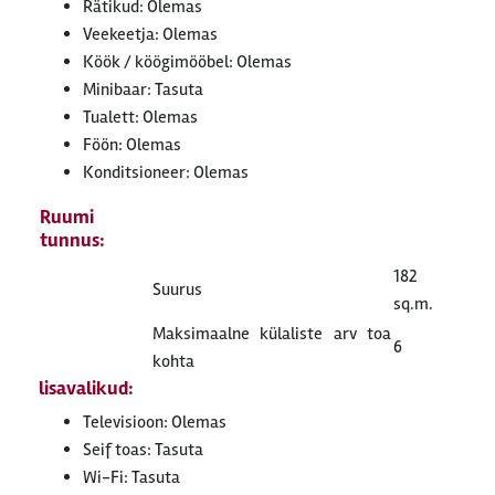
Rätikud: Olemas
Veekeetja: Olemas
Köök / köögimööbel: Olemas
Minibaar: Tasuta
Tualett: Olemas
Föön: Olemas
Konditsioneer: Olemas
Ruumi
tunnus:
182
Suurus
sq.m.
Maksimaalne külaliste arv toa
6
kohta
lisavalikud:
Televisioon: Olemas
Seif toas: Tasuta
Wi-Fi: Tasuta