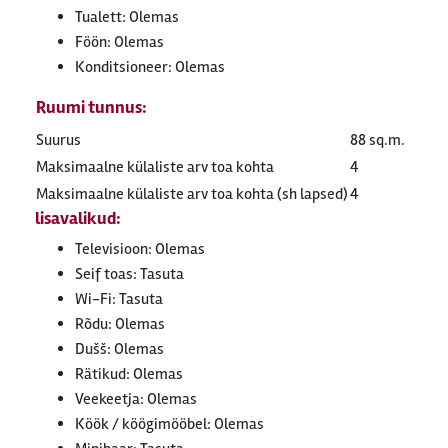
Tualett: Olemas
Föön: Olemas
Konditsioneer: Olemas
Ruumi tunnus:
Suurus
88 sq.m.
Maksimaalne külaliste arv toa kohta
4
Maksimaalne külaliste arv toa kohta (sh lapsed)
4
lisavalikud:
Televisioon: Olemas
Seif toas: Tasuta
Wi-Fi: Tasuta
Rõdu: Olemas
Dušš: Olemas
Rätikud: Olemas
Veekeetja: Olemas
Köök / köögimööbel: Olemas