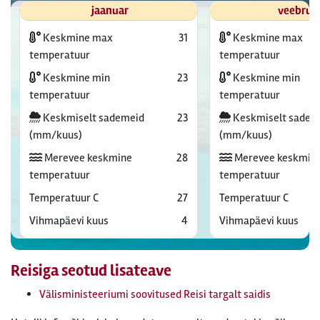
jaanuar
veebrua
Keskmine max
31
Keskmine max
temperatuur
temperatuur
Keskmine min
23
Keskmine min
temperatuur
temperatuur
Keskmiselt sademeid
23
Keskmiselt sadem
(mm/kuus)
(mm/kuus)
Merevee keskmine
28
Merevee keskmin
temperatuur
temperatuur
Temperatuur C
27
Temperatuur C
Vihmapäevi kuus
4
Vihmapäevi kuus
Reisiga seotud lisateave
Välisministeeriumi soovitused Reisi targalt saidis