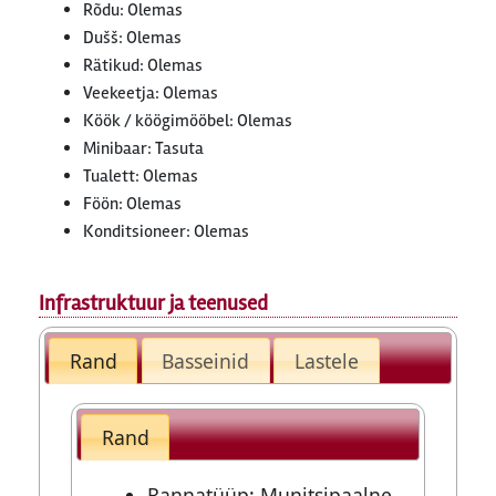
Rõdu: Olemas
Dušš: Olemas
Rätikud: Olemas
Veekeetja: Olemas
Köök / köögimööbel: Olemas
Minibaar: Tasuta
Tualett: Olemas
Föön: Olemas
Konditsioneer: Olemas
Infrastruktuur ja teenused
Rand
Basseinid
Lastele
Rand
Rannatüüp: Munitsipaalne