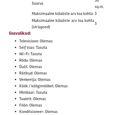
50
Suurus
sq.m.
Maksimaalne külaliste arv toa kohta
3
Maksimaalne külaliste arv toa kohta
3
(sh lapsed)
lisavalikud:
Televisioon: Olemas
Seif toas: Tasuta
Wi-Fi: Tasuta
Rõdu: Olemas
Dušš: Olemas
Rätikud: Olemas
Veekeetja: Olemas
Köök / köögimööbel: Olemas
Minibaar: Tasuta
Tualett: Olemas
Föön: Olemas
Konditsioneer: Olemas