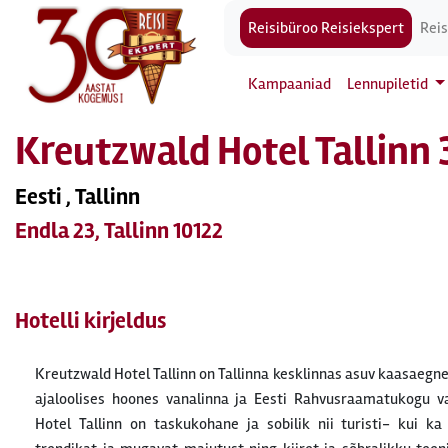
Reisibüroo Reisiekspert
Reis
Kampaaniad
Lennupiletid
Kreutzwald Hotel Tallinn 
Eesti , Tallinn
Endla 23, Tallinn 10122
Hotelli kirjeldus
Kreutzwald Hotel Tallinn on Tallinna kesklinnas asuv kaasaegne 
Täiendava tasu eest saate külastada sauna, lõõgastuda Jaapani
ajaloolises hoones vanalinna ja Eesti Rahvusraamatukogu v
teenuseid. Hotellis asub ka 4 konverentsi- ja koosolekuruum
Hotel Tallinn on taskukohane ja sobilik nii turisti- kui ka 