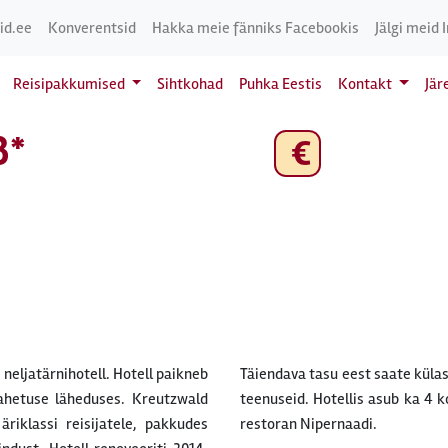
id.ee
Konverentsid
Hakka meie fänniks Facebookis
Jälgi meid 
Reisipakkumised
Sihtkohad
Puhka Eestis
Kontakt
Jär
3*
€
neljatärnihotell. Hotell paikneb
 basseinis ning nautida Zen-Spa
ahetuse läheduses. Kreutzwald
iga konverentsikeskus ja hubane
äriklassi reisijatele, pakkudes
restoran Nipernaadi.