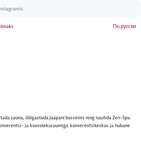
Instagramis
elmaks
По русски