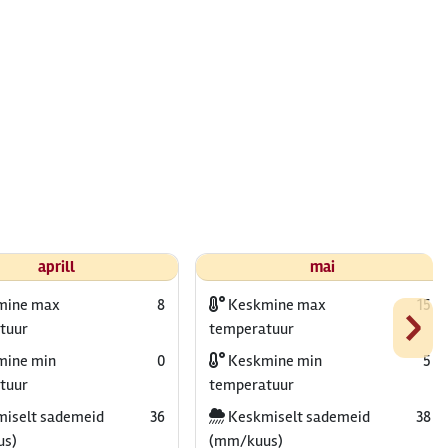
aprill
mai
›
mine max
8
Keskmine max
15
tuur
temperatuur
ine min
0
Keskmine min
5
tuur
temperatuur
iselt sademeid
36
Keskmiselt sademeid
38
us)
(mm/kuus)