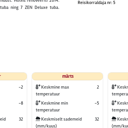
ndust. Hotell renoveeriti 2014.
Reisikorraldaja nr: 5
r
märts
-2
Keskmine max
2
Kesk
temperatuur
tempera
-8
Keskmine min
-5
Keskm
temperatuur
tempera
eid
32
Keskmiselt sademeid
32
Keskm
(mm/kuus)
(mm/ku