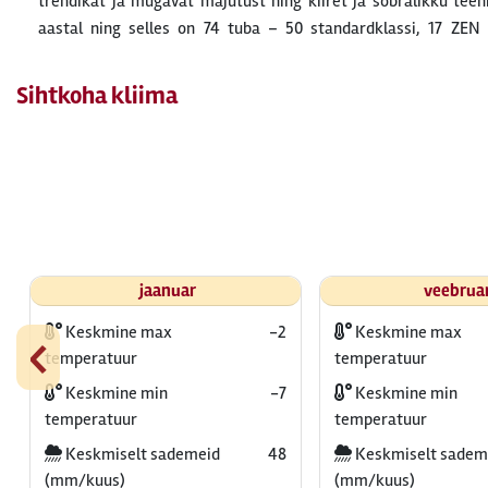
trendikat ja mugavat majutust ning kiiret ja sõbralikku teeni
aastal ning selles on 74 tuba – 50 standardklassi, 17 ZEN tuba ning 7 ZEN Deluxe tuba.
Sihtkoha kliima
jaanuar
veebrua
‹
Keskmine max
-2
Keskmine max
temperatuur
temperatuur
Keskmine min
-7
Keskmine min
temperatuur
temperatuur
Keskmiselt sademeid
48
Keskmiselt sadem
(mm/kuus)
(mm/kuus)