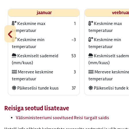
jaanuar
veebrua
Keskmine max
1
Keskmine max
‹
temperatuur
temperatuur
Keskmine min
-3
Keskmine min
temperatuur
temperatuur
Keskmiselt sademeid
53
Keskmiselt sadem
(mm/kuus)
(mm/kuus)
Merevee keskmine
3
Merevee keskmin
temperatuur
temperatuur
Päikeselisi tunde kuus
37
Päikeselisi tunde 
Reisiga seotud lisateave
Välisministeeriumi soovitused Reisi targalt saidis