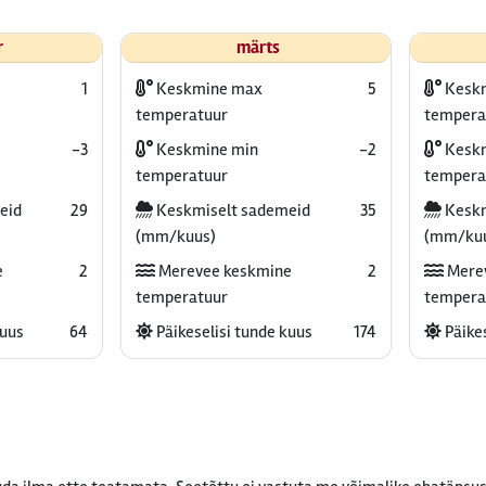
r
märts
1
Keskmine max
5
Kesk
temperatuur
tempera
-3
Keskmine min
-2
Keskm
temperatuur
tempera
eid
29
Keskmiselt sademeid
35
Keskm
(mm/kuus)
(mm/ku
e
2
Merevee keskmine
2
Mere
temperatuur
tempera
kuus
64
Päikeselisi tunde kuus
174
Päikes