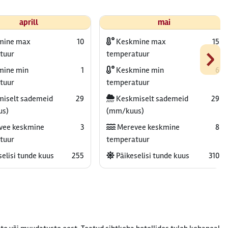
aprill
mai
mine max
10
Keskmine max
15
›
tuur
temperatuur
ine min
1
Keskmine min
6
tuur
temperatuur
iselt sademeid
29
Keskmiselt sademeid
29
us)
(mm/kuus)
vee keskmine
3
Merevee keskmine
8
tuur
temperatuur
elisi tunde kuus
255
Päikeselisi tunde kuus
310