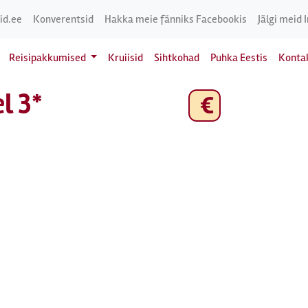
id.ee
Konverentsid
Hakka meie fänniks Facebookis
Jälgi meid 
Reisipakkumised
Kruiisid
Sihtkohad
Puhka Eestis
Konta
l 3*
€