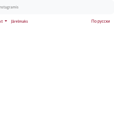
Instagramis
kt
Järelmaks
По русски