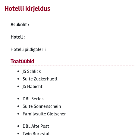
Hotelli kirjeldus
Asukoht :
Hotell :
Hotelli pildigalerii
Toatüübid
JS Schlick
Suite Zuckerhuetl
JS Habicht
DBL Serles
Suite Sonnenschein
Familysuite Gletscher
DBL Alte Post
Twin Burgstall