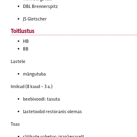
DBL Brennerspitz
JS Gletscher
Toitlustus
HB
BB
Lastele
mängutuba
Imikud (8 kuud - 3 a.)
beebivoodi: tasuta
lastetoolid restoranis olemas
Toas
rätikute vahetus: igapäevaselt