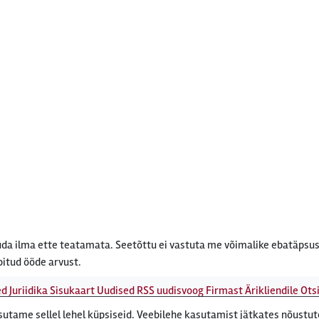
da ilma ette teatamata. Seetõttu ei vastuta me võimalike ebatäpsus
bitud ööde arvust.
ed
Juriidika
Sisukaart
Uudised
RSS uudisvoog
Firmast
Ärikliendile
Otsi
tame sellel lehel küpsiseid. Veebilehe kasutamist jätkates nõustu