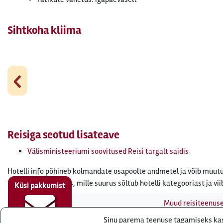
Sihtkoha kliima
‹
Reisiga seotud lisateave
Välisministeeriumi soovitused Reisi targalt saidis
Hotelli info põhineb kolmandate osapoolte andmetel ja võib muutu
tasuda turismimaks, mille suurus sõltub hotelli kategooriast ja vii
Küsi pakkumist
Muud reisiteenus
Sinu parema teenuse tagamiseks kasu