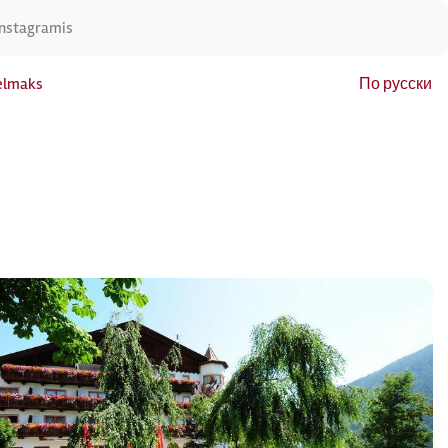
Instagramis
elmaks
По русски