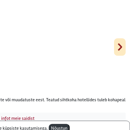
›
te või muudatuste eest. Teatud sihtkoha hotellides tuleb kohapeal
 infot meie saidist
te küpsiste kasutamisega.
Nõustun