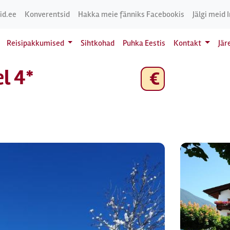
id.ee
Konverentsid
Hakka meie fänniks Facebookis
Jälgi meid 
Reisipakkumised
Sihtkohad
Puhka Eestis
Kontakt
Jär
l 4*
€