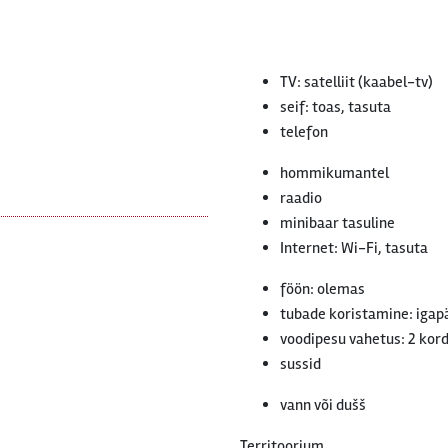
TV: satelliit (kaabel-tv)
seif: toas, tasuta
telefon
hommikumantel
raadio
minibaar tasuline
Internet: Wi-Fi, tasuta
föön: olemas
tubade koristamine: igap
voodipesu vahetus: 2 kord
sussid
vann või dušš
Territoorium