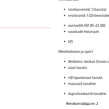
sisebasseinid: 1 (tasuta)
restoranid: 1 (Zirbenstube
vastuvõtt (07.30-22.00)
suuskade hoiuruum
lift
Meelelahutus ja sport
Wellness-keskus (tsoon s
saun tasuta
infrapunasaun tasuta
massaaž tasuline
iluprotseduurid tasuline
Reisikorraldaja nr: 2