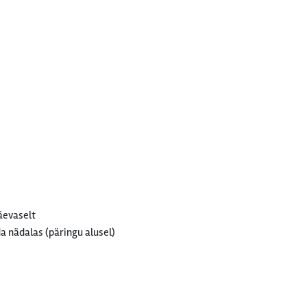
äevaselt
a nädalas (päringu alusel)