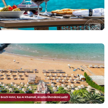
BM Beach Hotel, Ras Al Khaimah, Araabia Ühendemiraadid