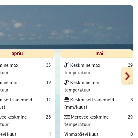
aprill
mai
mine max
35
Keskmine max
39
›
tuur
temperatuur
ine min
19
Keskmine min
23
tuur
temperatuur
iselt sademeid
12
Keskmiselt sademeid
3
us)
(mm/kuus)
vee keskmine
26
Merevee keskmine
29
tuur
temperatuur
evi kuus
1
Vihmapäevi kuus
0