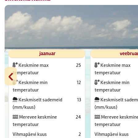
jaanuar
veebrua
Keskmine max
25
Keskmine max
‹
temperatuur
temperatuur
Keskmine min
12
Keskmine min
temperatuur
temperatuur
Keskmiselt sademeid
13
Keskmiselt sadem
(mm/kuus)
(mm/kuus)
Merevee keskmine
24
Merevee keskmin
temperatuur
temperatuur
Vihmapäevi kuus
2
Vihmapäevi kuus