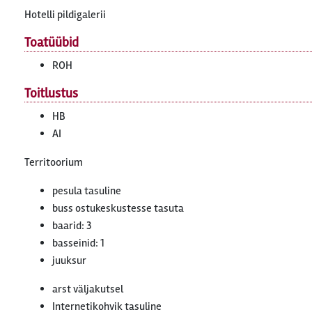
Hotelli pildigalerii
Toatüübid
ROH
Toitlustus
HB
AI
Territoorium
pesula tasuline
buss ostukeskustesse tasuta
baarid: 3
basseinid: 1
juuksur
arst väljakutsel
Internetikohvik tasuline