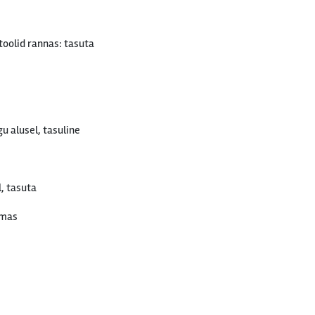
oolid rannas: tasuta
u alusel, tasuline
l, tasuta
emas