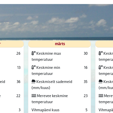
r
märts
26
Keskmine max
30
Kesk
temperatuur
tempera
13
Keskmine min
16
Keskm
temperatuur
tempera
eid
36
Keskmiselt sademeid
35
Keskm
(mm/kuus)
(mm/ku
e
22
Merevee keskmine
23
Mere
temperatuur
tempera
3
Vihmapäevi kuus
5
Vihmapä