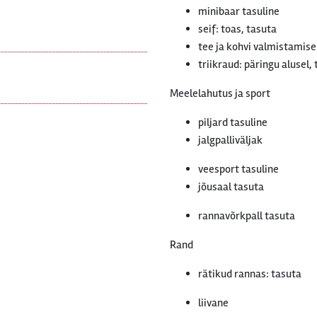
minibaar tasuline
seif: toas, tasuta
tee ja kohvi valmistamis
triikraud: päringu alusel,
Meelelahutus ja sport
piljard tasuline
jalgpalliväljak
veesport tasuline
jõusaal tasuta
rannavõrkpall tasuta
Rand
rätikud rannas: tasuta
liivane