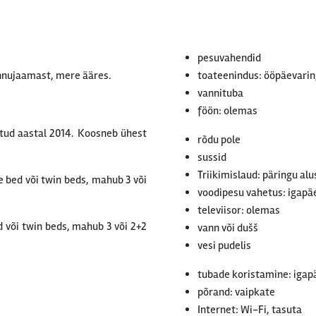
pesuvahendid
nnujaamast, mere ääres.
toateenindus: ööpäevaring
vannituba
föön: olemas
itud aastal 2014. Koosneb ühest
rõdu pole
sussid
Triikimislaud: päringu alu
e bed või twin beds, mahub 3 või
voodipesu vahetus: igapä
televiisor: olemas
d või twin beds, mahub 3 või 2+2
vann või dušš
vesi pudelis
tubade koristamine: igap
põrand: vaipkate
Internet: Wi-Fi, tasuta