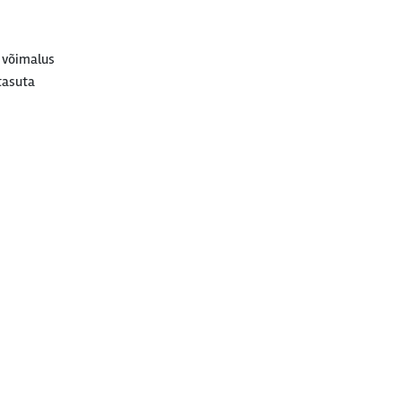
e võimalus
 tasuta