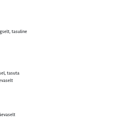
selt, tasuline
sel, tasuta
evaselt
äevaselt