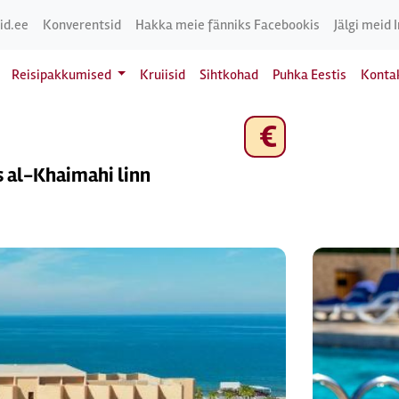
id.ee
Konverentsid
Hakka meie fänniks Facebookis
Jälgi meid 
Reisipakkumised
Kruiisid
Sihtkohad
Puhka Eestis
Konta
€
s al-Khaimahi linn