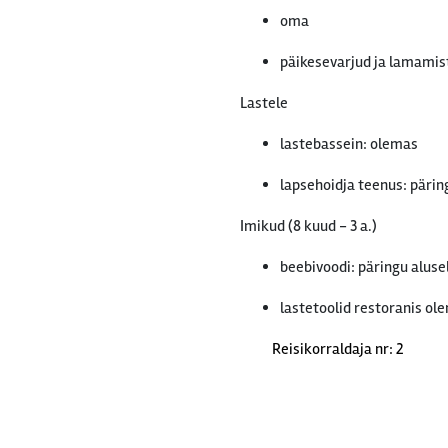
oma
päikesevarjud ja lamamist
Lastele
lastebassein: olemas
lapsehoidja teenus: päring
Imikud (8 kuud - 3 a.)
beebivoodi: päringu aluse
lastetoolid restoranis ol
Reisikorraldaja nr: 2