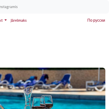
Instagramis
kt
Järelmaks
По русски