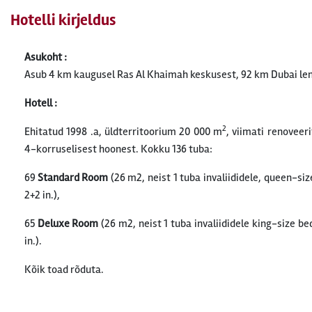
Hotelli kirjeldus
Asukoht :
Asub 4 km kaugusel Ras Al Khaimah keskusest, 92 km Dubai le
Hotell :
2
Ehitatud 1998 .a, üldterritoorium 20 000 m
, viimati renoveer
4-korruselisest hoonest. Kokku 136 tuba:
69
Standard Room
(26 m2, neist 1 tuba invaliididele, queen-siz
2+2 in.),
65
Deluxe Room
(26 m2, neist 1 tuba invaliididele king-size be
in.).
Kõik toad rõduta.