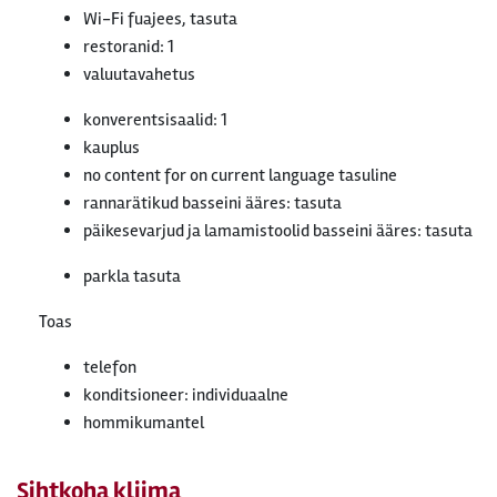
Wi-Fi fuajees, tasuta
restoranid: 1
valuutavahetus
konverentsisaalid: 1
kauplus
no content for on current language tasuline
rannarätikud basseini ääres: tasuta
päikesevarjud ja lamamistoolid basseini ääres: tasuta
parkla tasuta
Toas
telefon
konditsioneer: individuaalne
hommikumantel
Sihtkoha kliima