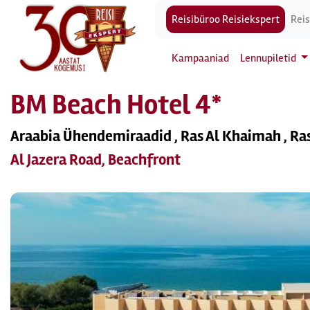
Reisibüroo Reisiekspert
Reis
Kampaaniad
Lennupiletid
BM Beach Hotel 4*
Araabia Ühendemiraadid , Ras Al Khaimah , Ra
Al Jazera Road, Beachfront