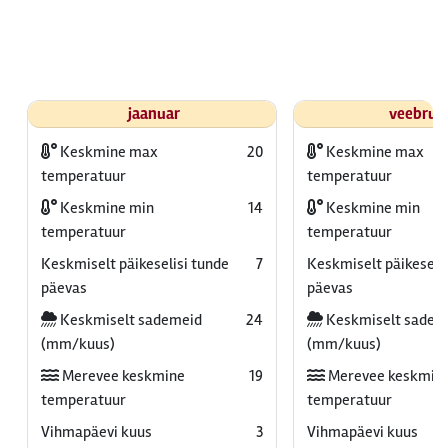
jaanuar
veebrua
Keskmine max
20
Keskmine max
temperatuur
temperatuur
Keskmine min
14
Keskmine min
temperatuur
temperatuur
Keskmiselt päikeselisi tunde
7
Keskmiselt päikeselis
päevas
päevas
Keskmiselt sademeid
24
Keskmiselt sadem
(mm/kuus)
(mm/kuus)
Merevee keskmine
19
Merevee keskmin
temperatuur
temperatuur
Vihmapäevi kuus
3
Vihmapäevi kuus