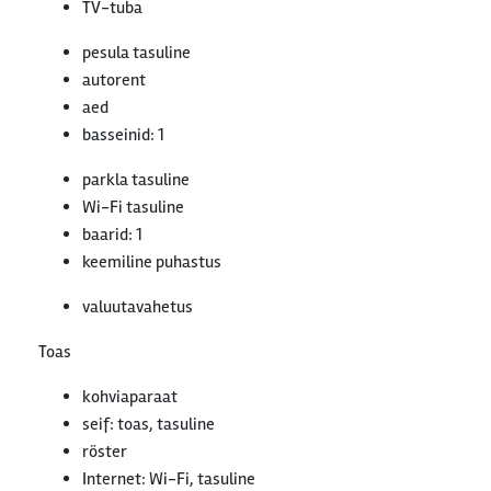
TV-tuba
pesula tasuline
autorent
aed
basseinid: 1
parkla tasuline
Wi-Fi tasuline
baarid: 1
keemiline puhastus
valuutavahetus
Toas
kohviaparaat
seif: toas, tasuline
röster
Internet: Wi-Fi, tasuline