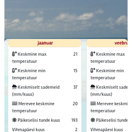
jaanuar
veebrua
Keskmine max
21
Keskmine max
temperatuur
temperatuur
Keskmine min
15
Keskmine min
temperatuur
temperatuur
Keskmiselt sademeid
37
Keskmiselt sadem
(mm/kuus)
(mm/kuus)
Merevee keskmine
20
Merevee keskmin
temperatuur
temperatuur
Päikeselisi tunde kuus
193
Päikeselisi tunde 
Vihmapäevi kuus
2
Vihmapäevi kuus