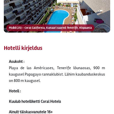
Pildid (25) – Coral California, Kanaari saared: Tenerife, Hispaania
Hotelli kirjeldus
Asukoht :
Playa de las Américases, Tenerife lõunaosas, 900 m
kaugusel Papagayo rannaklubist.
Lähim kaubanduskeskus
on 800 m kaugusel.
Hotell :
Kuulub hotelliketti Coral Hotels
Ainult täiskasvanutele 16+