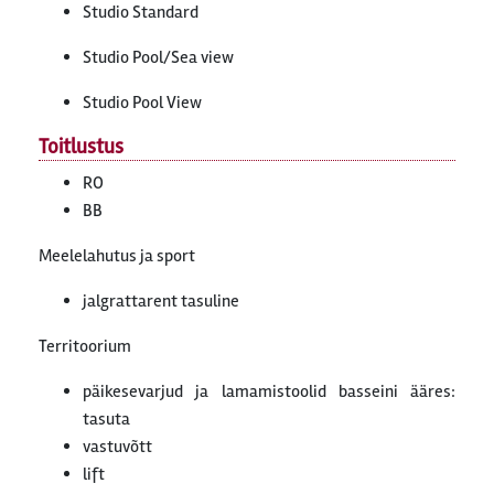
Studio Standard
Studio Pool/Sea view
Studio Pool View
Toitlustus
RO
BB
Meelelahutus ja sport
jalgrattarent tasuline
Territoorium
päikesevarjud ja lamamistoolid basseini ääres:
tasuta
vastuvõtt
lift