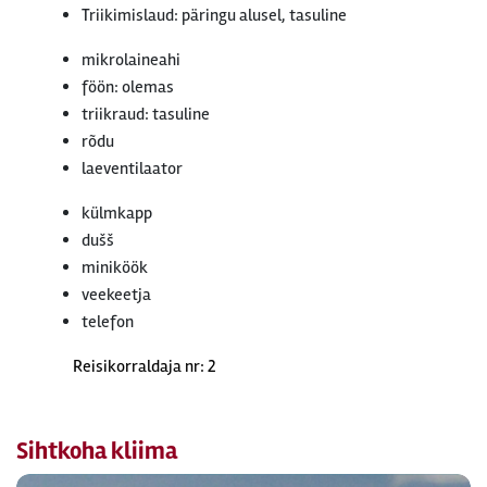
Triikimislaud: päringu alusel, tasuline
mikrolaineahi
föön: olemas
triikraud: tasuline
rõdu
laeventilaator
külmkapp
dušš
miniköök
veekeetja
telefon
Reisikorraldaja nr: 2
Sihtkoha kliima