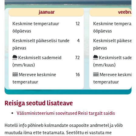
jaanuar
veebrua
Keskmine temperatuur
12
Keskmine temperatu
ööpäevas
ööpäevas
Keskmiselt päikeselisi tunde
4
Keskmiselt päikeselis
päevas
päevas
Keskmiselt sademeid
72
Keskmiselt sadem
(mm/kuus)
(mm/kuus)
Merevee keskmine
16
Merevee keskmin
temperatuur
temperatuur
Reisiga seotud lisateave
Välisministeeriumi soovitused Reisi targalt saidis
Hotelli info põhineb kolmandate osapoolte andmetel ja võib
muutuda ilma ette teatamata. Seetõttu ei vastuta me