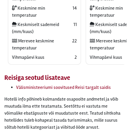
Keskmine min
14
Keskmine min
temperatuur
temperatuur
Keskmiselt sademeid
11
Keskmiselt sadem
(mm/kuus)
(mm/kuus)
Merevee keskmine
22
Merevee keskmin
temperatuur
temperatuur
Vihmapäevi kuus
2
Vihmapäevi kuus
Reisiga seotud lisateave
Välisministeeriumi soovitused Reisi targalt saidis
Hotelli info põhineb kolmandate osapoolte andmetel ja võib
muutuda ilma ette teatamata. Seetõttu ei vastuta me
võimalike ebatäpsuste või muudatuste eest. Teatud sihtkoha
hotellides tuleb kohapeal tasuda turismimaks, mille suurus
sõltub hotelli kategooriast ja viibitud ööde arvust.