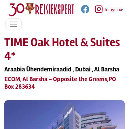
По русски
TIME Oak Hotel & Suites
4*
Araabia Ühendemiraadid , Dubai , Al Barsha
ECOM, Al Barsha - Opposite the Greens,PO
Box 283634