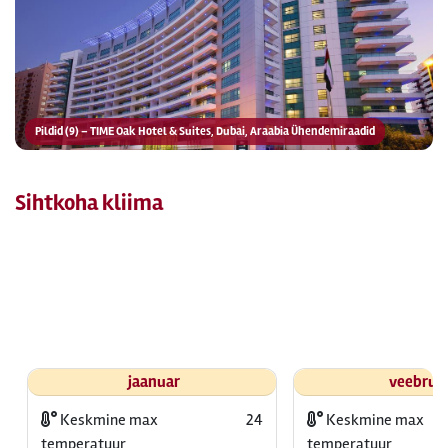
Pildid (9) – TIME Oak Hotel & Suites, Dubai, Araabia Ühendemiraadid
Sihtkoha kliima
jaanuar
veebrua
Keskmine max
24
Keskmine max
temperatuur
temperatuur