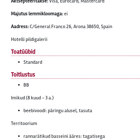
Aktsepteeritakse:
Visa, Eurocard, Mastercard
Majutus lemmikloomaga:
ei
Aadress:
C/General Franco 26, Arona 38650, Spain
Hotelli pildigalerii
Toatüübid
Standard
Toitlustus
BB
Imikud (8 kuud - 3 a.)
beebivoodi: päringu alusel, tasuta
Territoorium
rannarätikud basseini ääres: tagatisega