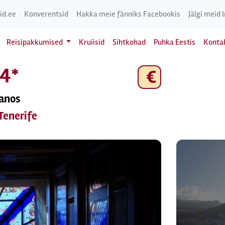
id.ee
Konverentsid
Hakka meie fänniks Facebookis
Jälgi meid 
Reisipakkumised
Kruiisid
Sihtkohad
Puhka Eestis
Konta
 4*
€
ianos
 Tenerife