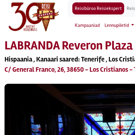
Reisibüroo Reisiekspert
Reis
Kampaaniad
Lennupiletid
LABRANDA Reveron Plaza
Hispaania , Kanaari saared: Tenerife , Los Crist
C/ General Franco, 26, 38650 - Los Cristianos -