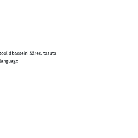
oolid basseini ääres: tasuta
 language