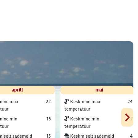
aprill
mai
mine max
22
Keskmine max
24
›
tuur
temperatuur
ine min
16
Keskmine min
17
tuur
temperatuur
iselt sademeid
15
Keskmiselt sademeid
4