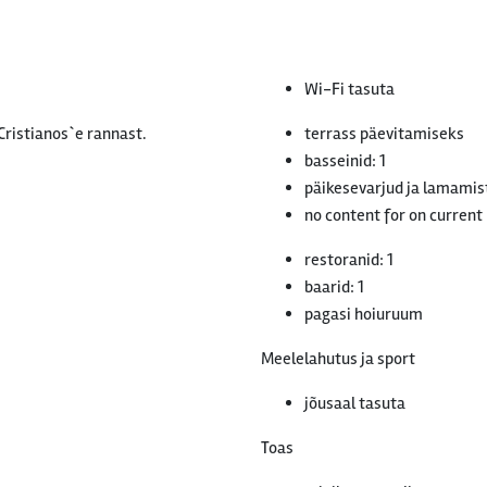
Wi-Fi tasuta
ristianos`e rannast.
terrass päevitamiseks
basseinid: 1
päikesevarjud ja lamamist
no content for on current
restoranid: 1
baarid: 1
pagasi hoiuruum
Meelelahutus ja sport
jõusaal tasuta
Toas