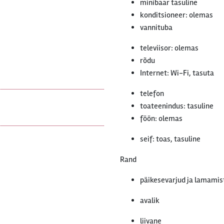
minibaar tasuline
konditsioneer: olemas
vannituba
televiisor: olemas
rõdu
Internet: Wi-Fi, tasuta
telefon
toateenindus: tasuline
föön: olemas
seif: toas, tasuline
Rand
päikesevarjud ja lamamist
avalik
liivane