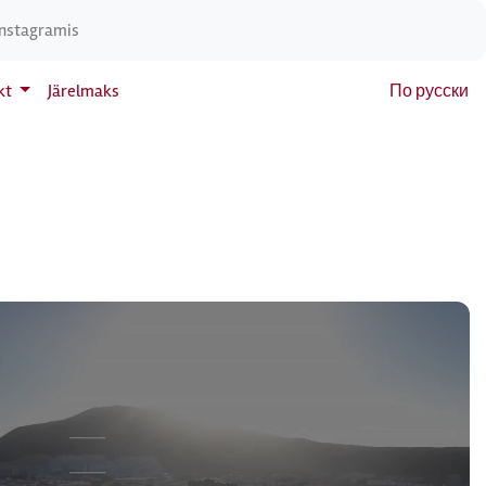
Instagramis
kt
Järelmaks
По русски