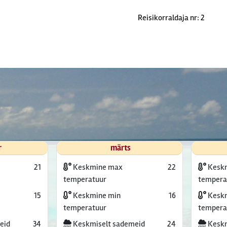
Reisikorraldaja nr: 2
r
märts
21
Keskmine max
22
Kesk
temperatuur
tempera
15
Keskmine min
16
Keskm
temperatuur
tempera
eid
34
Keskmiselt sademeid
24
Keskm