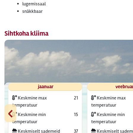
lugemissaal
snäkkbaar
Sihtkoha kliima
jaanuar
veebrua
Keskmine max
21
Keskmine max
‹
temperatuur
temperatuur
Keskmine min
15
Keskmine min
temperatuur
temperatuur
Keskmiselt sademeid
37
Keskmiselt sadem