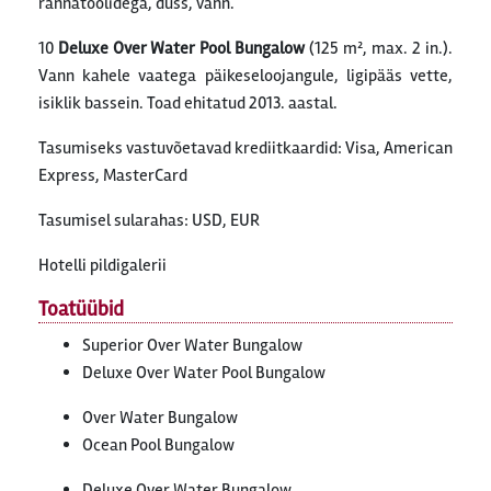
rannatoolidega, dušš, vann.
10
Deluxe Over Water Pool Bungalow
(125 m², max. 2 in.).
Vann kahele vaatega päikeseloojangule, ligipääs vette,
isiklik bassein. Toad ehitatud 2013. aastal.
Tasumiseks vastuvõetavad krediitkaardid: Visa, American
Express, MasterCard
Tasumisel sularahas: USD, EUR
Hotelli pildigalerii
Toatüübid
Superior Over Water Bungalow
Deluxe Over Water Pool Bungalow
Over Water Bungalow
Ocean Pool Bungalow
Deluxe Over Water Bungalow