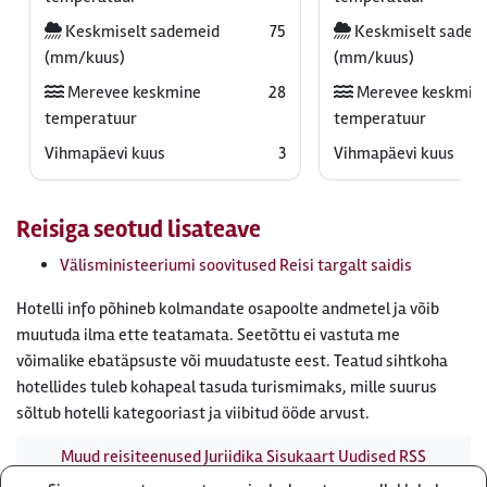
Keskmiselt sademeid
75
Keskmiselt sadem
(mm/kuus)
(mm/kuus)
Merevee keskmine
28
Merevee keskmin
temperatuur
temperatuur
Vihmapäevi kuus
3
Vihmapäevi kuus
Reisiga seotud lisateave
Välisministeeriumi soovitused Reisi targalt saidis
Hotelli info põhineb kolmandate osapoolte andmetel ja võib
muutuda ilma ette teatamata. Seetõttu ei vastuta me
võimalike ebatäpsuste või muudatuste eest. Teatud sihtkoha
hotellides tuleb kohapeal tasuda turismimaks, mille suurus
sõltub hotelli kategooriast ja viibitud ööde arvust.
Muud reisiteenused
Juriidika
Sisukaart
Uudised
RSS
uudisvoog
Firmast
Ärikliendile
Otsi infot meie saidist