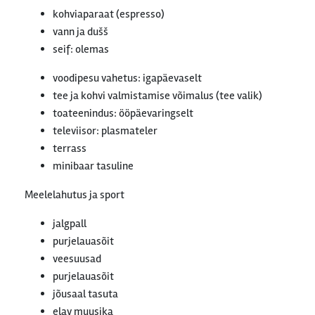
kohviaparaat (espresso)
vann ja dušš
seif: olemas
voodipesu vahetus: igapäevaselt
tee ja kohvi valmistamise võimalus (tee valik)
toateenindus: ööpäevaringselt
televiisor: plasmateler
terrass
minibaar tasuline
Meelelahutus ja sport
jalgpall
purjelauasõit
veesuusad
purjelauasõit
jõusaal tasuta
elav muusika