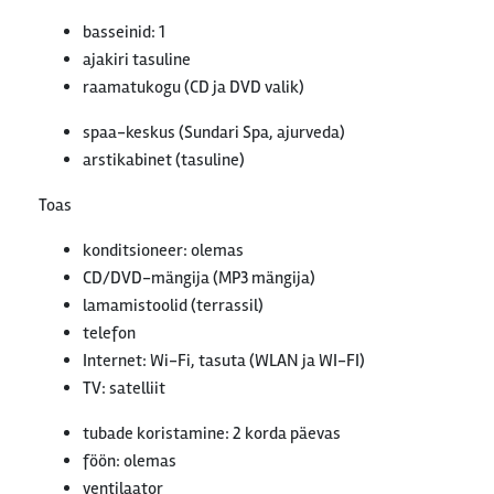
basseinid: 1
ajakiri tasuline
raamatukogu (CD ja DVD valik)
spaa-keskus (Sundari Spa, ajurveda)
arstikabinet (tasuline)
Toas
konditsioneer: olemas
CD/DVD-mängija (MP3 mängija)
lamamistoolid (terrassil)
telefon
Internet: Wi-Fi, tasuta (WLAN ja WI-FI)
TV: satelliit
tubade koristamine: 2 korda päevas
föön: olemas
ventilaator