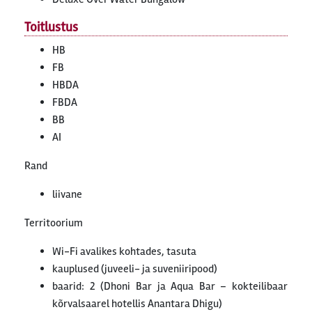
Toitlustus
HB
FB
HBDA
FBDA
BB
AI
Rand
liivane
Territoorium
Wi-Fi avalikes kohtades, tasuta
kauplused (juveeli- ja suveniiripood)
baarid: 2 (Dhoni Bar ja Aqua Bar – kokteilibaar
kõrvalsaarel hotellis Anantara Dhigu)