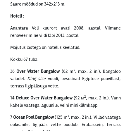
Saare mõõdud on 342x213 m.
Hotell :
Anantara Veli kuurort avati 2008. aastal. Viimane
renoveerimine viidi läbi 2013. aastal.
Majutus lastega on hotellis keelatud.
Kokku 67 tuba:
36
Over Water Bungalow
(62 m², max. 2 in.). Bangaloo
vaiadel.
King size
voodi, pesulinad Egiptuse puuvillast,
terrass ligipääsuga vette.
2
14
Deluxe Over Water Bungalow
(92 м
, max. 2 in.). Vann
kahele vaatega laguunile, veini minikülmkapp.
7
Ocean Pool Bungalow
(125 m², max. 2 in.). Villad vaatega
ookeanile, ligipääs vette puudub. Erabassein, terrass