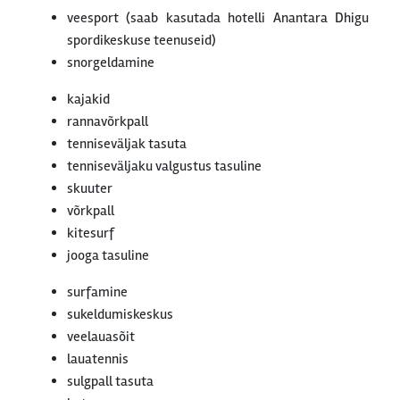
veesport (saab kasutada hotelli Anantara Dhigu
spordikeskuse teenuseid)
snorgeldamine
kajakid
rannavõrkpall
tenniseväljak tasuta
tenniseväljaku valgustus tasuline
skuuter
võrkpall
kitesurf
jooga tasuline
surfamine
sukeldumiskeskus
veelauasõit
lauatennis
sulgpall tasuta