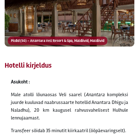
Pildid (50) – Anantara Veli Resort & Spa, Maldiivid, Maldiivid
Hotelli kirjeldus
Asukoht :
Male atolli lõunaosas Veli saarel (
Anantara
kompleksi
juurde kuuluvad naabrussaarte hotellid Anantara Dhigu ja
Naladhu), 20 km kaugusel rahvusvahelisest Hulhule
lennujaamast.
Transfeer sõidab 35 minutit kiirkaatril (ööpäevaringselt).