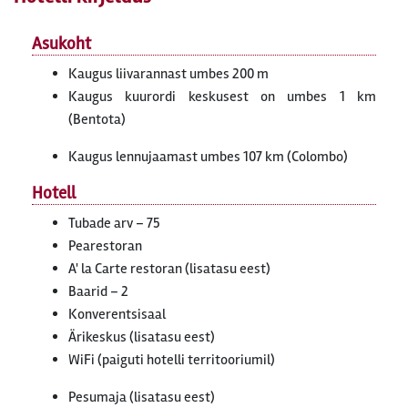
Asukoht
Kaugus liivarannast umbes 200 m
Kaugus kuurordi keskusest on umbes 1 km
(Bentota)
Kaugus lennujaamast umbes 107 km (Colombo)
Hotell
Tubade arv – 75
Pearestoran
A' la Carte restoran (lisatasu eest)
Baarid – 2
Konverentsisaal
Ärikeskus (lisatasu eest)
WiFi (paiguti hotelli territooriumil)
Pesumaja (lisatasu eest)