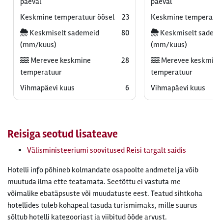
päeval
päeval
Keskmine temperatuur öösel
23
Keskmine temperatuu
Keskmiselt sademeid
80
Keskmiselt sadem
(mm/kuus)
(mm/kuus)
Merevee keskmine
28
Merevee keskmin
temperatuur
temperatuur
Vihmapäevi kuus
6
Vihmapäevi kuus
Reisiga seotud lisateave
Välisministeeriumi soovitused Reisi targalt saidis
Hotelli info põhineb kolmandate osapoolte andmetel ja võib
muutuda ilma ette teatamata. Seetõttu ei vastuta me
võimalike ebatäpsuste või muudatuste eest. Teatud sihtkoha
hotellides tuleb kohapeal tasuda turismimaks, mille suurus
sõltub hotelli kategooriast ja viibitud ööde arvust.