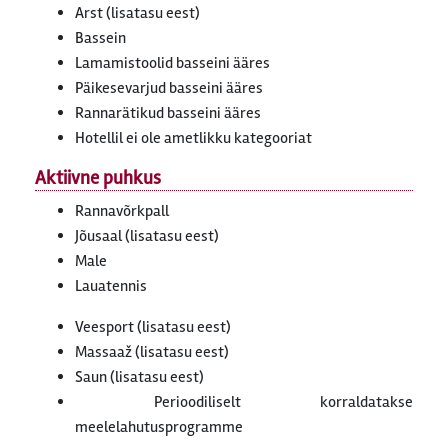
Arst (lisatasu eest)
Bassein
Lamamistoolid basseini ääres
Päikesevarjud basseini ääres
Rannarätikud basseini ääres
Hotellil ei ole ametlikku kategooriat
Aktiivne puhkus
Rannavõrkpall
Jõusaal (lisatasu eest)
Male
Lauatennis
Veesport (lisatasu eest)
Massaaž (lisatasu eest)
Saun (lisatasu eest)
Perioodiliselt korraldatakse
meelelahutusprogramme