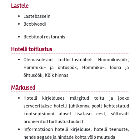
Lastele
Lastebassein
Beebivoodi
Beebitool restoranis
Hotelli toitlustus
Olemasolevad toitlustustüübid: Hommikusöök,
Hommiku- ja õhtusöök, Hommiku-, lõuna ja
õhtusöök, Kõik hinnas
Märkused
Hotelli kirjelduses märgitud toitu ja jooke
serveeritakse hotelli juhtkonna poolt kehtestatud
kontseptsiooni alusel lisatasu eest, sõltuvalt
broneeritud toitlustustüübist.
Informatsioon hotelli kirjelduse, hotelli teenuste,
nende aegade ja hindade kohta võib muutuda