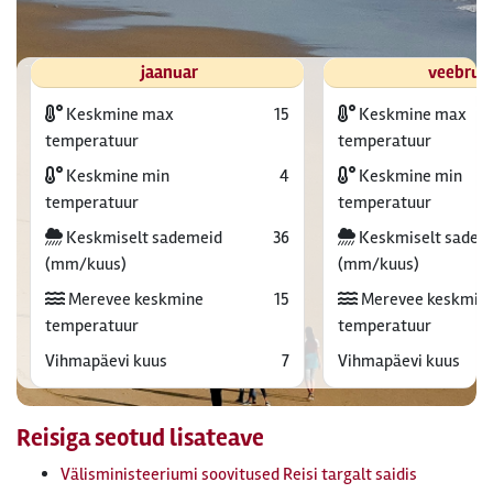
jaanuar
veebrua
Keskmine max
15
Keskmine max
temperatuur
temperatuur
Keskmine min
4
Keskmine min
temperatuur
temperatuur
Keskmiselt sademeid
36
Keskmiselt sadem
(mm/kuus)
(mm/kuus)
Merevee keskmine
15
Merevee keskmin
temperatuur
temperatuur
Vihmapäevi kuus
7
Vihmapäevi kuus
Reisiga seotud lisateave
Välisministeeriumi soovitused Reisi targalt saidis