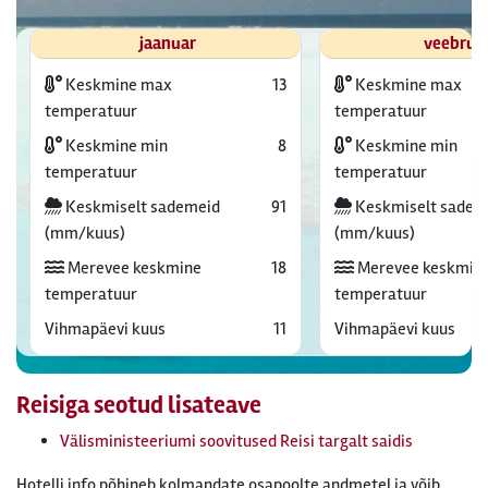
jaanuar
veebrua
Keskmine max
13
Keskmine max
temperatuur
temperatuur
Keskmine min
8
Keskmine min
temperatuur
temperatuur
Keskmiselt sademeid
91
Keskmiselt sadem
(mm/kuus)
(mm/kuus)
Merevee keskmine
18
Merevee keskmin
temperatuur
temperatuur
Vihmapäevi kuus
11
Vihmapäevi kuus
Reisiga seotud lisateave
Välisministeeriumi soovitused Reisi targalt saidis
Hotelli info põhineb kolmandate osapoolte andmetel ja võib