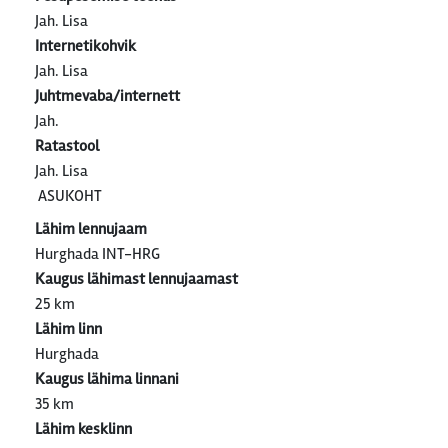
Jah. Lisa
Internetikohvik
Jah. Lisa
Juhtmevaba/internett
Jah.
Ratastool
Jah. Lisa
ASUKOHT
Lähim lennujaam
Hurghada INT-HRG
Kaugus lähimast lennujaamast
25 km
Lähim linn
Hurghada
Kaugus lähima linnani
35 km
Lähim kesklinn