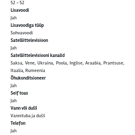
52 - 52
Lisavoodi
Jah
Lisavoodiga tüüp
Sohvavoodi
Satelliittelevisioon
Jah
Satelliittelevisiooni kanalid
Saksa, Vene, Ukraina, Poola, Inglise, Araabia, Prantsuse,
Itaalia, Rumeenia
Õhukonditsioneer
Jah
Seif toas
Jah
Vann või dušš
Vannituba ja dušš
Telefon
Jah