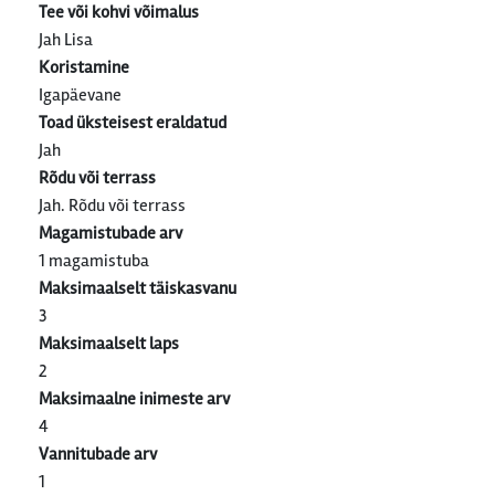
Tee või kohvi võimalus
Jah Lisa
Koristamine
Igapäevane
Toad üksteisest eraldatud
Jah
Rõdu või terrass
Jah. Rõdu või terrass
Magamistubade arv
1 magamistuba
Maksimaalselt täiskasvanu
3
Maksimaalselt laps
2
Maksimaalne inimeste arv
4
Vannitubade arv
1