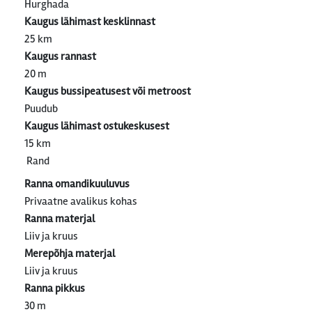
Hurghada
Kaugus lähimast kesklinnast
25 km
Kaugus rannast
20 m
Kaugus bussipeatusest või metroost
Puudub
Kaugus lähimast ostukeskusest
15 km
Rand
Ranna omandikuuluvus
Privaatne avalikus kohas
Ranna materjal
Liiv ja kruus
Merepõhja materjal
Liiv ja kruus
Ranna pikkus
30 m