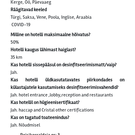
Kerge, Öö, Päevaaeg
Räägitavad keeled
Türgi, Saksa, Vene, Poola, Inglise, Araabia
COVID-19
Milline on hotelli maksimaalne hõivatus?
50%
Hotelli kaugus lähimast haiglast?
35 km
Kas hotelli sissepääsul on desinfitseerimismatt/vaip?
Jah.
Kas hotelli üldkasutatavates piirkondades on
külastajatele kasutamiseks desinfitseerimisvahendid?
Jah. hotel entrance ,lobby,reception and restaurants
Kas hotellil on hügieenisertifikaat?
Jah. haccap and Cristal other certifications
Kas on tagatud toateenindus?
Jah. Nõudmisel