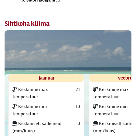
Reisikorraldaja nr: 3
Sihtkoha kliima
jaanuar
veebrua
Keskmine max
21
Keskmine max
temperatuur
temperatuur
Keskmine min
10
Keskmine min
temperatuur
temperatuur
Keskmiselt sademeid
0
Keskmiselt sadem
(mm/kuus)
(mm/kuus)