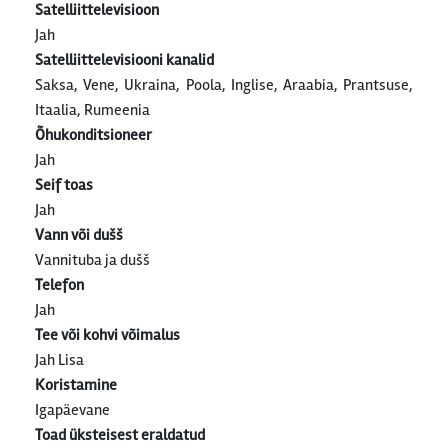
Satelliittelevisioon
Jah
Satelliittelevisiooni kanalid
Saksa, Vene, Ukraina, Poola, Inglise, Araabia, Prantsuse,
Itaalia, Rumeenia
Õhukonditsioneer
Jah
Seif toas
Jah
Vann või dušš
Vannituba ja dušš
Telefon
Jah
Tee või kohvi võimalus
Jah Lisa
Koristamine
Igapäevane
Toad üksteisest eraldatud