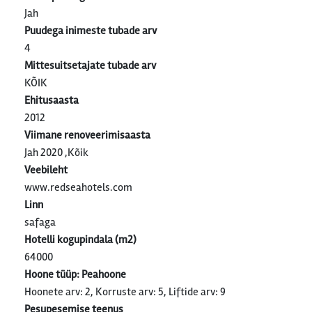
Jah
Puudega inimeste tubade arv
4
Mittesuitsetajate tubade arv
KÕIK
Ehitusaasta
2012
Viimane renoveerimisaasta
Jah 2020 ,Kõik
Veebileht
www.redseahotels.com
Linn
safaga
Hotelli kogupindala (m2)
64000
Hoone tüüp: Peahoone
Hoonete arv: 2, Korruste arv: 5, Liftide arv: 9
Pesupesemise teenus