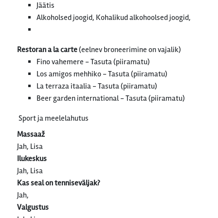
Jäätis
Alkoholsed joogid, Kohalikud alkohoolsed joogid,
Restoran a la carte
(eelnev broneerimine on vajalik)
Fino vahemere - Tasuta (piiramatu)
Los amigos mehhiko - Tasuta (piiramatu)
La terraza itaalia - Tasuta (piiramatu)
Beer garden international - Tasuta (piiramatu)
Sport ja meelelahutus
Massaaž
Jah, Lisa
Ilukeskus
Jah, Lisa
Kas seal on tenniseväljak?
Jah,
Valgustus