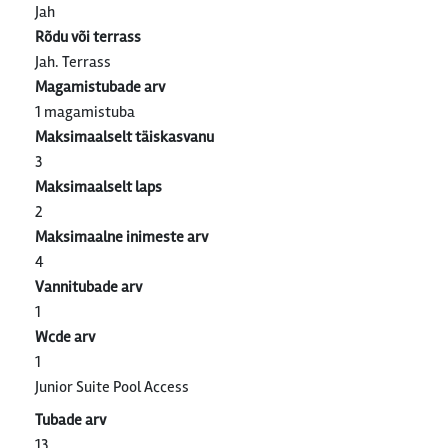
Jah
Rõdu või terrass
Jah. Terrass
Magamistubade arv
1 magamistuba
Maksimaalselt täiskasvanu
3
Maksimaalselt laps
2
Maksimaalne inimeste arv
4
Vannitubade arv
1
Wcde arv
1
Junior Suite Pool Access
Tubade arv
13