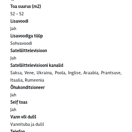
Toa suurus (m2)
52 - 52
Lisavoodi
Jah
Lisavoodiga tüüp
Sohvavoodi
Satelliittelevisioon
Jah
Satelliittelevisiooni kanalid
Saksa, Vene, Ukraina, Poola, Inglise, Araabia, Prantsuse,
Itaalia, Rumeenia
Õhukonditsioneer
Jah
Seif toas
Jah
Vann või dušš
Vannituba ja dušš
Telefon