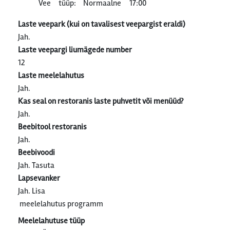
Vee tüüp: Normaalne
17:00
Laste veepark (kui on tavalisest veepargist eraldi)
Jah.
Laste veepargi liumägede number
12
Laste meelelahutus
Jah.
Kas seal on restoranis laste puhvetit või menüüd?
Jah.
Beebitool restoranis
Jah.
Beebivoodi
Jah. Tasuta
Lapsevanker
Jah. Lisa
meelelahutus programm
Meelelahutuse tüüp