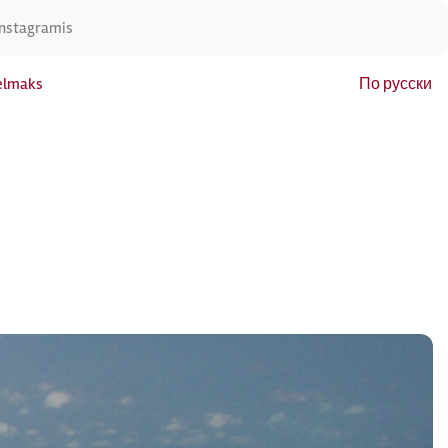
Instagramis
elmaks
По русски