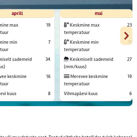
aprill
mai
mine max
19
Keskmine max
23
›
tuur
temperatuur
ine min
7
Keskmine min
11
tuur
temperatuur
iselt sademeid
34
Keskmiselt sademeid
27
us)
(mm/kuus)
vee keskmine
16
Merevee keskmine
19
tuur
temperatuur
evi kuus
8
Vihmapäevi kuus
6