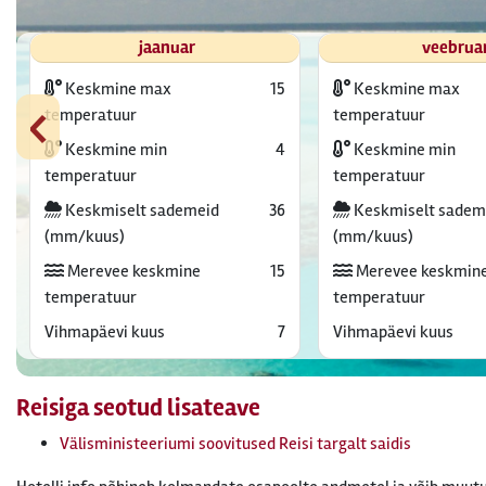
jaanuar
veebrua
Keskmine max
15
Keskmine max
‹
temperatuur
temperatuur
Keskmine min
4
Keskmine min
temperatuur
temperatuur
Keskmiselt sademeid
36
Keskmiselt sadem
(mm/kuus)
(mm/kuus)
Merevee keskmine
15
Merevee keskmin
temperatuur
temperatuur
Vihmapäevi kuus
7
Vihmapäevi kuus
Reisiga seotud lisateave
Välisministeeriumi soovitused Reisi targalt saidis