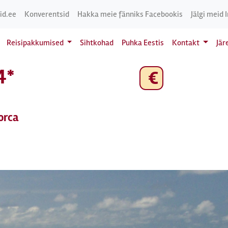
id.ee
Konverentsid
Hakka meie fänniks Facebookis
Jälgi meid 
Reisipakkumised
Sihtkohad
Puhka Eestis
Kontakt
Jär
4*
€
orca