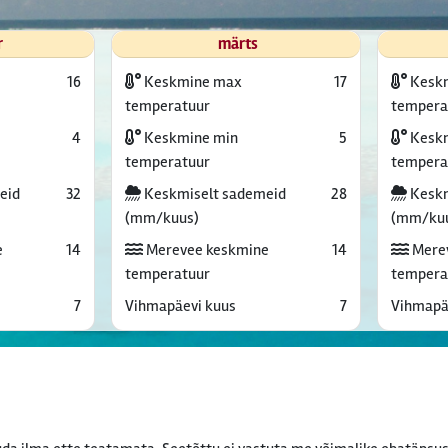
r
märts
16
Keskmine max
17
Kesk
temperatuur
tempera
4
Keskmine min
5
Keskm
temperatuur
tempera
eid
32
Keskmiselt sademeid
28
Keskm
(mm/kuus)
(mm/ku
e
14
Merevee keskmine
14
Mere
temperatuur
tempera
7
Vihmapäevi kuus
7
Vihmapä