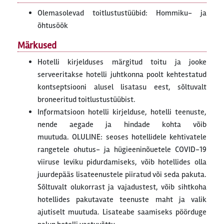
Olemasolevad toitlustustüübid: Hommiku- ja
õhtusöök
Märkused
Hotelli kirjelduses märgitud toitu ja jooke
serveeritakse hotelli juhtkonna poolt kehtestatud
kontseptsiooni alusel lisatasu eest, sõltuvalt
broneeritud toitlustustüübist.
Informatsioon hotelli kirjelduse, hotelli teenuste,
nende aegade ja hindade kohta võib
muutuda. OLULINE: seoses hotellidele kehtivatele
rangetele ohutus- ja hügieeninõuetele COVID-19
viiruse leviku pidurdamiseks, võib hotellides olla
juurdepääs lisateenustele piiratud või seda pakuta.
Sõltuvalt olukorrast ja vajadustest, võib sihtkoha
hotellides pakutavate teenuste maht ja valik
ajutiselt muutuda. Lisateabe saamiseks pöörduge