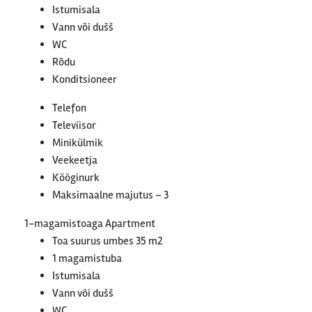
Istumisala
Vann või dušš
WC
Rõdu
Konditsioneer
Telefon
Televiisor
Minikülmik
Veekeetja
Kööginurk
Maksimaalne majutus – 3
1-magamistoaga Apartment
Toa suurus umbes 35 m2
1 magamistuba
Istumisala
Vann või dušš
WC