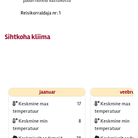
palun hotelli vastuvõttu
Reisikorraldaja nr: 1
Sihtkoha kliima
jaanuar
veebrua
Keskmine max
17
Keskmine max
temperatuur
temperatuur
Keskmine min
8
Keskmine min
temperatuur
temperatuur