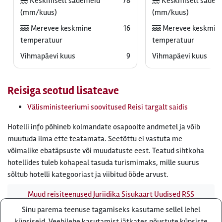
Keskmiselt sademeid
78
Keskmiselt sadem
(mm/kuus)
(mm/kuus)
Merevee keskmine
16
Merevee keskmin
temperatuur
temperatuur
Vihmapäevi kuus
9
Vihmapäevi kuus
Reisiga seotud lisateave
Välisministeeriumi soovitused Reisi targalt saidis
Hotelli info põhineb kolmandate osapoolte andmetel ja võib
muutuda ilma ette teatamata. Seetõttu ei vastuta me
võimalike ebatäpsuste või muudatuste eest. Teatud sihtkoha
hotellides tuleb kohapeal tasuda turismimaks, mille suurus
sõltub hotelli kategooriast ja viibitud ööde arvust.
Muud reisiteenused
Juriidika
Sisukaart
Uudised
RSS
uudisvoog
Firmast
Ärikliendile
Otsi infot meie saidist
Sinu parema teenuse tagamiseks kasutame sellel lehel
Küsi pakkumist
küpsiseid. Veebilehe kasutamist jätkates nõustute küpsiste