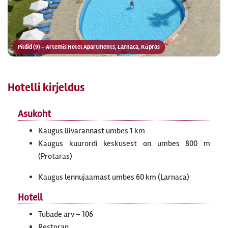
Pildid (9) – Artemis Hotel Apartments, Larnaca, Küpros
Hotelli kirjeldus
Asukoht
Kaugus liivarannast umbes 1 km
Kaugus kuurordi keskusest on umbes 800 m
(Protaras)
Kaugus lennujaamast umbes 60 km (Larnaca)
Hotell
Tubade arv – 106
Restoran