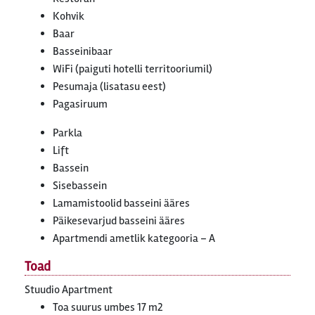
Kohvik
Baar
Basseinibaar
WiFi (paiguti hotelli territooriumil)
Pesumaja (lisatasu eest)
Pagasiruum
Parkla
Lift
Bassein
Sisebassein
Lamamistoolid basseini ääres
Päikesevarjud basseini ääres
Apartmendi ametlik kategooria – A
Toad
Stuudio Apartment
Toa suurus umbes 17 m2