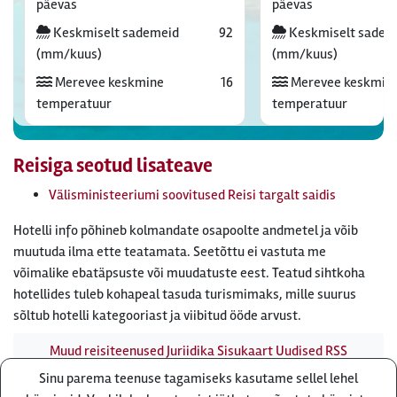
päevas
päevas
Keskmiselt sademeid
92
Keskmiselt sadem
(mm/kuus)
(mm/kuus)
Merevee keskmine
16
Merevee keskmin
temperatuur
temperatuur
Reisiga seotud lisateave
Välisministeeriumi soovitused Reisi targalt saidis
Hotelli info põhineb kolmandate osapoolte andmetel ja võib
muutuda ilma ette teatamata. Seetõttu ei vastuta me
võimalike ebatäpsuste või muudatuste eest. Teatud sihtkoha
hotellides tuleb kohapeal tasuda turismimaks, mille suurus
sõltub hotelli kategooriast ja viibitud ööde arvust.
Muud reisiteenused
Juriidika
Sisukaart
Uudised
RSS
uudisvoog
Firmast
Ärikliendile
Otsi infot meie saidist
Sinu parema teenuse tagamiseks kasutame sellel lehel