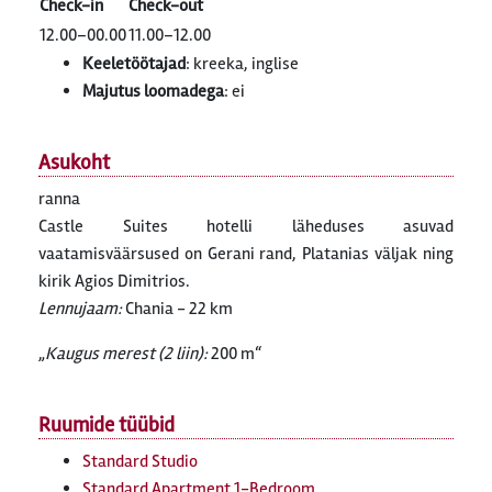
Check-in
Check-out
12.00–00.00
11.00–12.00
Keeletöötajad
: kreeka, inglise
Majutus loomadega
: ei
Asukoht
ranna
Castle Suites hotelli läheduses asuvad
vaatamisväärsused on Gerani rand, Platanias väljak ning
kirik Agios Dimitrios.
Lennujaam:
Chania - 22 km
Kaugus merest (2 liin):
200 m
Ruumide tüübid
Standard Studio
Standard Apartment 1-Bedroom