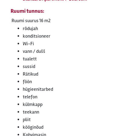
Ruumi tunnus:
Ruumi suurus
16 m2
rõdujah
konditsioneer
Wi-Fi
vann / dušš
tualett
sussid
Rätikud
föön
hügieenitarbed
telefon
külmkapp
teekann
pliit
kööginõud
Kohvimasin