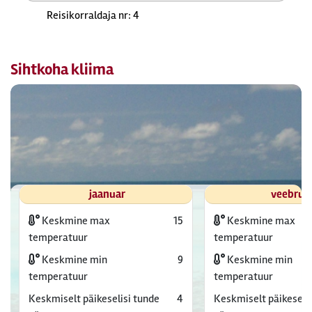
Reisikorraldaja nr: 4
Sihtkoha kliima
jaanuar
veebrua
Keskmine max
15
Keskmine max
temperatuur
temperatuur
Keskmine min
9
Keskmine min
temperatuur
temperatuur
Keskmiselt päikeselisi tunde
4
Keskmiselt päikeselis