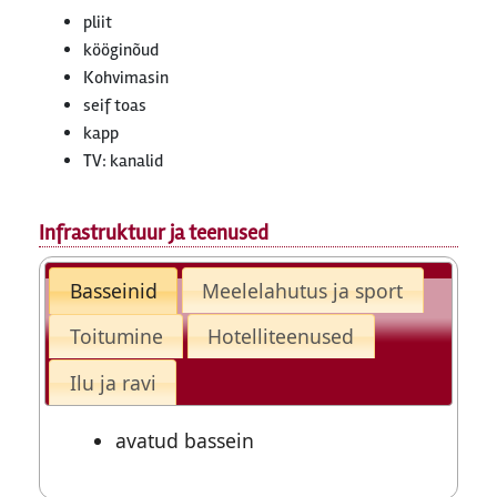
pliit
kööginõud
Kohvimasin
seif toas
kapp
TV: kanalid
Infrastruktuur ja teenused
Basseinid
Meelelahutus ja sport
Toitumine
Hotelliteenused
Ilu ja ravi
avatud bassein