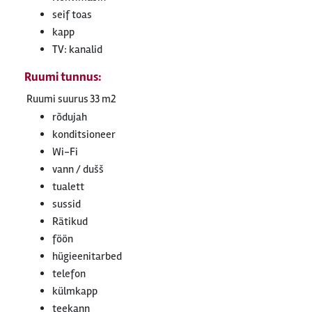
seif toas
kapp
TV: kanalid
Ruumi tunnus:
Ruumi suurus
33 m2
rõdujah
konditsioneer
Wi-Fi
vann / dušš
tualett
sussid
Rätikud
föön
hügieenitarbed
telefon
külmkapp
teekann