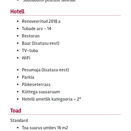
Suusabussi peatuse lähedal
Hotell
Renoveeritud 2018 a
Tubade arv – 14
Restoran
Baar (lisatasu eest)
TV-tuba
WiFi
Pesumaja (lisatasu eest)
Parkla
Päikeseterrass
Küttega suusaruum
Hotelli ametlik kategooria – 2*
Toad
Standard
Toa suurus umbes 16 m2