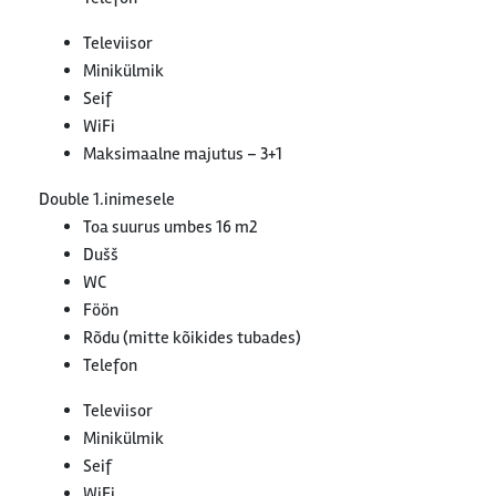
Televiisor
Minikülmik
Seif
WiFi
Maksimaalne majutus – 3+1
Double 1.inimesele
Toa suurus umbes 16 m2
Dušš
WC
Föön
Rõdu (mitte kõikides tubades)
Telefon
Televiisor
Minikülmik
Seif
WiFi