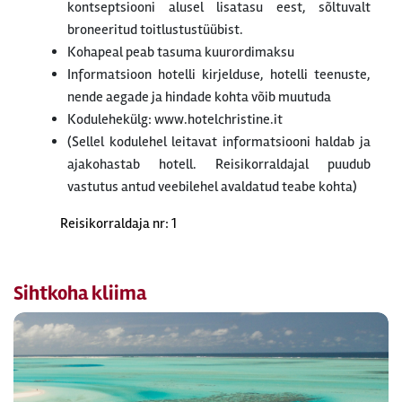
kontseptsiooni alusel lisatasu eest, sõltuvalt
broneeritud toitlustustüübist.
Kohapeal peab tasuma kuurordimaksu
Informatsioon hotelli kirjelduse, hotelli teenuste,
nende aegade ja hindade kohta võib muutuda
Kodulehekülg: www.hotelchristine.it
(Sellel kodulehel leitavat informatsiooni haldab ja
ajakohastab hotell. Reisikorraldajal puudub
vastutus antud veebilehel avaldatud teabe kohta)
Reisikorraldaja nr: 1
Sihtkoha kliima