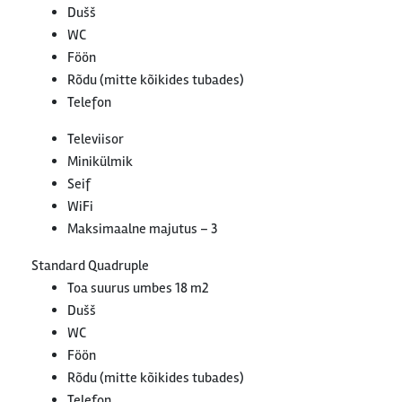
Dušš
WC
Föön
Rõdu (mitte kõikides tubades)
Telefon
Televiisor
Minikülmik
Seif
WiFi
Maksimaalne majutus – 3
Standard Quadruple
Toa suurus umbes 18 m2
Dušš
WC
Föön
Rõdu (mitte kõikides tubades)
Telefon