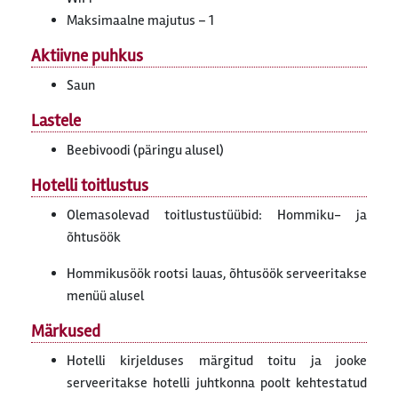
Maksimaalne majutus – 1
Aktiivne puhkus
Saun
Lastele
Beebivoodi (päringu alusel)
Hotelli toitlustus
Olemasolevad toitlustustüübid: Hommiku- ja
õhtusöök
Hommikusöök rootsi lauas, õhtusöök serveeritakse
menüü alusel
Märkused
Hotelli kirjelduses märgitud toitu ja jooke
serveeritakse hotelli juhtkonna poolt kehtestatud