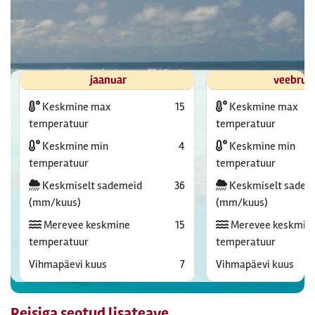
jaanuar
veebrua
Keskmine max
15
Keskmine max
temperatuur
temperatuur
Keskmine min
4
Keskmine min
temperatuur
temperatuur
Keskmiselt sademeid
36
Keskmiselt sadem
(mm/kuus)
(mm/kuus)
Merevee keskmine
15
Merevee keskmin
temperatuur
temperatuur
Vihmapäevi kuus
7
Vihmapäevi kuus
Reisiga seotud lisateave