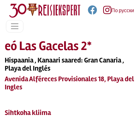
По русски
eó Las Gacelas 2*
Hispaania , Kanaari saared: Gran Canaria ,
Playa del Inglés
Avenida Alféreces Provisionales 18, Playa del
Ingles
Sihtkoha kliima