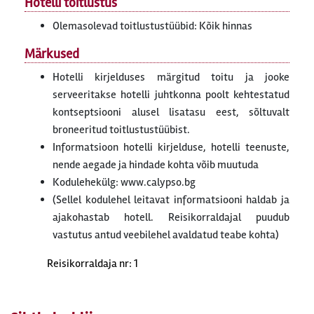
Hotelli toitlustus
Olemasolevad toitlustustüübid: Kõik hinnas
Märkused
Hotelli kirjelduses märgitud toitu ja jooke
serveeritakse hotelli juhtkonna poolt kehtestatud
kontseptsiooni alusel lisatasu eest, sõltuvalt
broneeritud toitlustustüübist.
Informatsioon hotelli kirjelduse, hotelli teenuste,
nende aegade ja hindade kohta võib muutuda
Kodulehekülg: www.calypso.bg
(Sellel kodulehel leitavat informatsiooni haldab ja
ajakohastab hotell. Reisikorraldajal puudub
vastutus antud veebilehel avaldatud teabe kohta)
Reisikorraldaja nr: 1