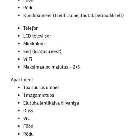
Föön
Rõdu
Konditsioneer (tsentraalne, töötab perioodiliselt)
Telefon
LCD televiisor
Minikülmik
Seif (lisatasu eest)
WiFi
Maksimaalne majutus – 2+3
Apartment
Toa suurus umbes
1 magamistuba
Elutuba lahtikäiva diivaniga
Dušš
WC
Föön
Rõdu