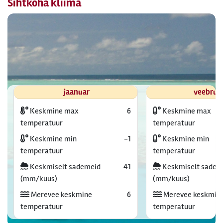
Sihtkoha kliima
jaanuar
veebrua
Keskmine max
6
Keskmine max
temperatuur
temperatuur
Keskmine min
-1
Keskmine min
temperatuur
temperatuur
Keskmiselt sademeid
41
Keskmiselt sadem
(mm/kuus)
(mm/kuus)
Merevee keskmine
6
Merevee keskmin
temperatuur
temperatuur