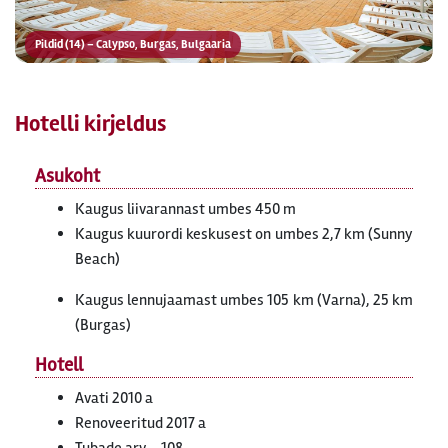
Pildid (14) – Calypso, Burgas, Bulgaaria
Hotelli kirjeldus
Asukoht
Kaugus liivarannast umbes 450 m
Kaugus kuurordi keskusest on umbes 2,7 km (Sunny
Beach)
Kaugus lennujaamast umbes 105 km (Varna), 25 km
(Burgas)
Hotell
Avati 2010 a
Renoveeritud 2017 a