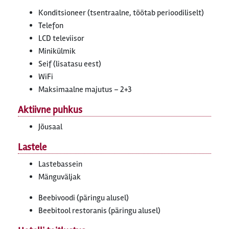
Konditsioneer (tsentraalne, töötab perioodiliselt)
Telefon
LCD televiisor
Minikülmik
Seif (lisatasu eest)
WiFi
Maksimaalne majutus – 2+3
Aktiivne puhkus
Jõusaal
Lastele
Lastebassein
Mänguväljak
Beebivoodi (päringu alusel)
Beebitool restoranis (päringu alusel)