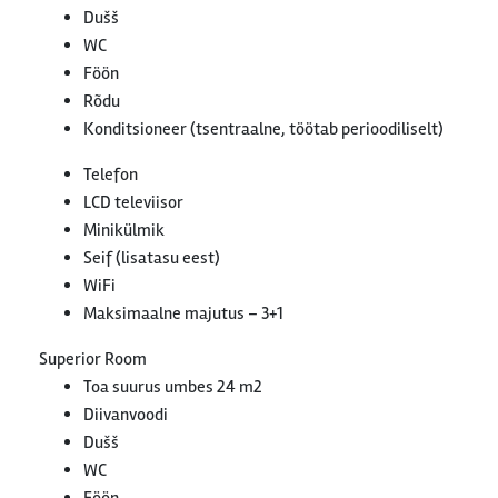
Dušš
WC
Föön
Rõdu
Konditsioneer (tsentraalne, töötab perioodiliselt)
Telefon
LCD televiisor
Minikülmik
Seif (lisatasu eest)
WiFi
Maksimaalne majutus – 3+1
Superior Room
Toa suurus umbes 24 m2
Diivanvoodi
Dušš
WC