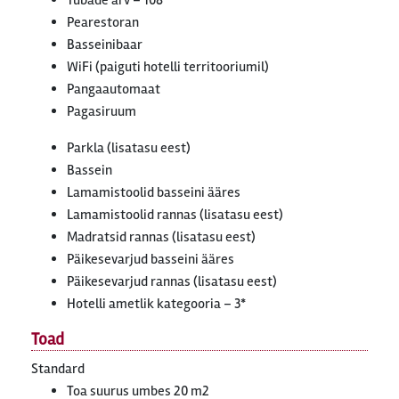
Tubade arv – 108
Pearestoran
Basseinibaar
WiFi (paiguti hotelli territooriumil)
Pangaautomaat
Pagasiruum
Parkla (lisatasu eest)
Bassein
Lamamistoolid basseini ääres
Lamamistoolid rannas (lisatasu eest)
Madratsid rannas (lisatasu eest)
Päikesevarjud basseini ääres
Päikesevarjud rannas (lisatasu eest)
Hotelli ametlik kategooria – 3*
Toad
Standard
Toa suurus umbes 20 m2