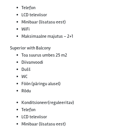
Telefon
LCD televiisor
Minibaar (lisatasu eest)
WiFi
Maksimaalne majutus – 2+1
Superior with Balcony
Toa suurus umbes 25 m2
Diivanvoodi
Dušš
WC
Föön (päringu alusel)
Rõdu
Konditsioneer(reguleeritav)
Telefon
LCD televiisor
Minibaar (lisatasu eest)