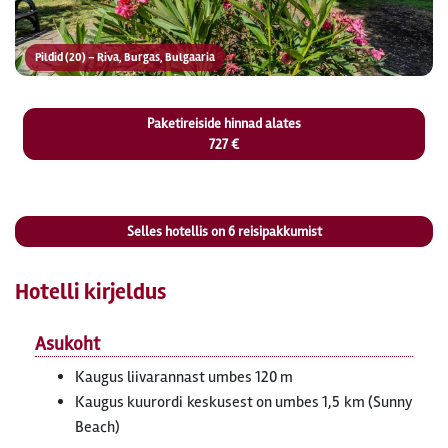
Pildid (20) – Riva, Burgas, Bulgaaria
Paketireiside hinnad alates
727 €
Selles hotellis on
6
reisipakkumist
Hotelli kirjeldus
Asukoht
Kaugus liivarannast umbes 120 m
Kaugus kuurordi keskusest on umbes 1,5 km (Sunny
Beach)