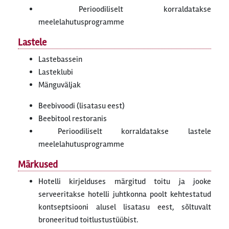
Perioodiliselt korraldatakse
meelelahutusprogramme
Lastele
Lastebassein
Lasteklubi
Mänguväljak
Beebivoodi (lisatasu eest)
Beebitool restoranis
Perioodiliselt korraldatakse lastele
meelelahutusprogramme
Märkused
Hotelli kirjelduses märgitud toitu ja jooke
serveeritakse hotelli juhtkonna poolt kehtestatud
kontseptsiooni alusel lisatasu eest, sõltuvalt
broneeritud toitlustustüübist.