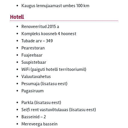
Kaugus lennujaamast umbes 100 km
Hotell
Renoveeritud 2015 a
Kompleks koosneb 4 hoonest
Tubade arv – 349
Pearestoran
Fuajeebaar
Suupistebaar
WiFi (paiguti hotelli territooriumil)
Valuutavahetus
Pesumaja (lisatasu eest)
Pagasiruum
Parkla (lisatasu eest)
Seifi rent vastuvõtulauas (lisatasu eest)
Basseinid – 2
Mereveega bassein