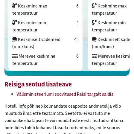
Keskmine max
6
Keskmine max
temperatuur
temperatuur
Keskmine min
-1
Keskmine min
temperatuur
temperatuur
Keskmiselt sademeid
41
Keskmiselt sadem
(mm/kuus)
(mm/kuus)
Merevee keskmine
6
Merevee keskmin
temperatuur
temperatuur
Reisiga seotud lisateave
Välisministeeriumi soovitused Reisi targalt saidis
Hotelli info põhineb kolmandate osapoolte andmetel ja võib
muutuda ilma ette teatamata. Seetõttu ei vastuta me
võimalike ebatäpsuste või muudatuste eest. Teatud sihtkoha
hotellides tuleb kohapeal tasuda turismimaks, mille suurus