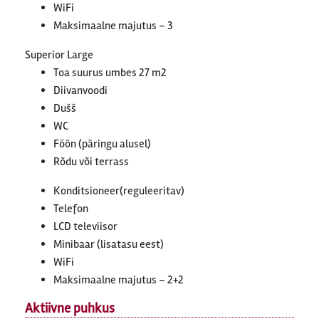
WiFi
Maksimaalne majutus – 3
Superior Large
Toa suurus umbes 27 m2
Diivanvoodi
Dušš
WC
Föön (päringu alusel)
Rõdu või terrass
Konditsioneer(reguleeritav)
Telefon
LCD televiisor
Minibaar (lisatasu eest)
WiFi
Maksimaalne majutus – 2+2
Aktiivne puhkus