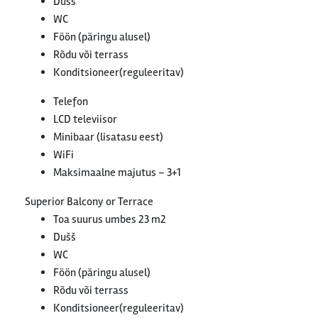
Dušš
WC
Föön (päringu alusel)
Rõdu või terrass
Konditsioneer(reguleeritav)
Telefon
LCD televiisor
Minibaar (lisatasu eest)
WiFi
Maksimaalne majutus – 3+1
Superior Balcony or Terrace
Toa suurus umbes 23 m2
Dušš
WC
Föön (päringu alusel)
Rõdu või terrass
Konditsioneer(reguleeritav)