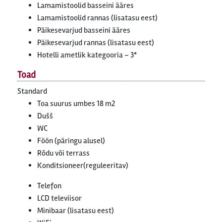
Lamamistoolid basseini ääres
Lamamistoolid rannas (lisatasu eest)
Päikesevarjud basseini ääres
Päikesevarjud rannas (lisatasu eest)
Hotelli ametlik kategooria – 3*
Toad
Standard
Toa suurus umbes 18 m2
Dušš
WC
Föön (päringu alusel)
Rõdu või terrass
Konditsioneer(reguleeritav)
Telefon
LCD televiisor
Minibaar (lisatasu eest)