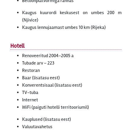
Betoonplatvormiga rannas
Kaugus kuurordi keskusest on umbes 200 m
(Njivice)
Kaugus lennujaamast umbes 10 km (Rijeka)
Hotell
Renoveeritud 2004-2005 a
Tubade arv – 223
Restoran
Baar (lisatasu eest)
Konverentsisaal (lisatasu eest)
TV-tuba
Internet
WiFi (paiguti hotelli territooriumil)
Kauplused (lisatasu eest)
Valuutavahetus