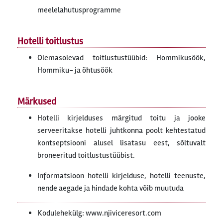
meelelahutusprogramme
Hotelli toitlustus
Olemasolevad toitlustustüübid: Hommikusöök,
Hommiku- ja õhtusöök
Märkused
Hotelli kirjelduses märgitud toitu ja jooke
serveeritakse hotelli juhtkonna poolt kehtestatud
kontseptsiooni alusel lisatasu eest, sõltuvalt
broneeritud toitlustustüübist.
Informatsioon hotelli kirjelduse, hotelli teenuste,
nende aegade ja hindade kohta võib muutuda
Kodulehekülg: www.njiviceresort.com