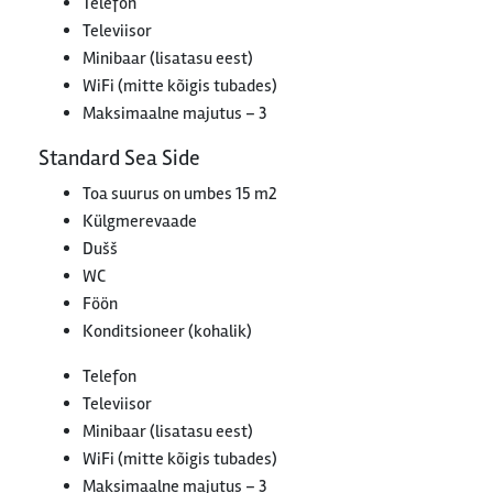
Telefon
Televiisor
Minibaar (lisatasu eest)
WiFi (mitte kõigis tubades)
Maksimaalne majutus – 3
Standard Sea Side
Toa suurus on umbes 15 m2
Külgmerevaade
Dušš
WC
Föön
Konditsioneer (kohalik)
Telefon
Televiisor
Minibaar (lisatasu eest)
WiFi (mitte kõigis tubades)
Maksimaalne majutus – 3