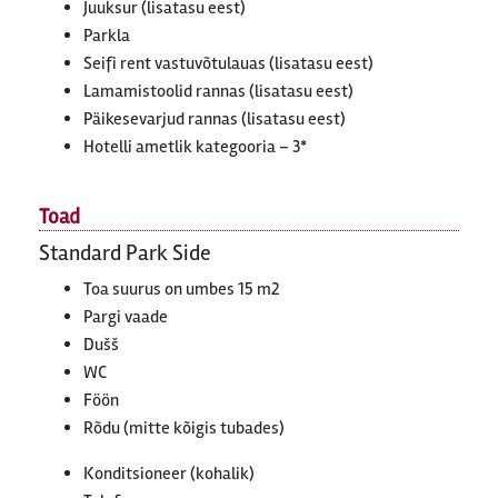
Juuksur (lisatasu eest)
Parkla
Seifi rent vastuvõtulauas (lisatasu eest)
Lamamistoolid rannas (lisatasu eest)
Päikesevarjud rannas (lisatasu eest)
Hotelli ametlik kategooria – 3*
Toad
Standard Park Side
Toa suurus on umbes 15 m2
Pargi vaade
Dušš
WC
Föön
Rõdu (mitte kõigis tubades)
Konditsioneer (kohalik)