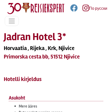
По русски
Jadran Hotel 3*
Horvaatia , Rijeka , Krk, Njivice
Primorska cesta bb, 51512 Njivice
Hotelli kirjeldus
Asukoht
Mere ääres