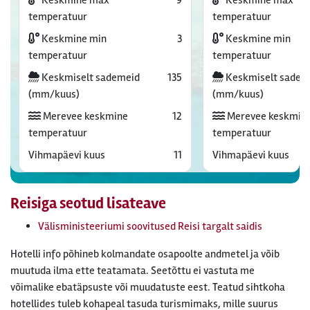
Keskmine max
9
Keskmine max
temperatuur
temperatuur
Keskmine min
3
Keskmine min
temperatuur
temperatuur
Keskmiselt sademeid
135
Keskmiselt sadem
(mm/kuus)
(mm/kuus)
Merevee keskmine
12
Merevee keskmin
temperatuur
temperatuur
Vihmapäevi kuus
11
Vihmapäevi kuus
Reisiga seotud lisateave
Välisministeeriumi soovitused Reisi targalt saidis
Hotelli info põhineb kolmandate osapoolte andmetel ja võib
muutuda ilma ette teatamata. Seetõttu ei vastuta me
võimalike ebatäpsuste või muudatuste eest. Teatud sihtkoha
hotellides tuleb kohapeal tasuda turismimaks, mille suurus