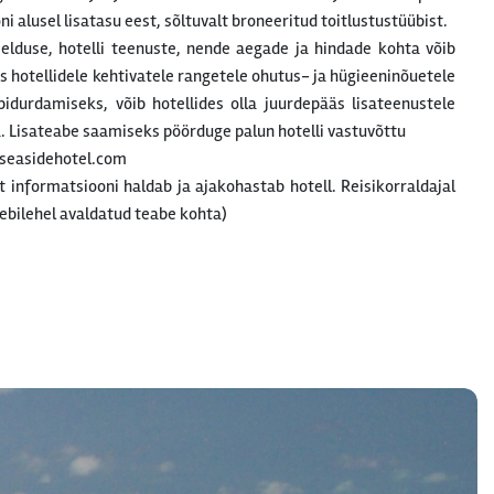
 alusel lisatasu eest, sõltuvalt broneeritud toitlustustüübist.
rjelduse, hotelli teenuste, nende aegade ja hindade kohta võib
 hotellidele kehtivatele rangetele ohutus- ja hügieeninõuetele
pidurdamiseks, võib hotellides olla juurdepääs lisateenustele
ta. Lisateabe saamiseks pöörduge palun hotelli vastuvõttu
seasidehotel.com
at informatsiooni haldab ja ajakohastab hotell. Reisikorraldajal
ebilehel avaldatud teabe kohta)