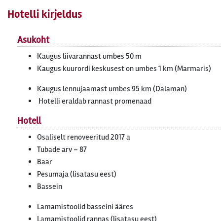
Hotelli kirjeldus
Asukoht
Kaugus liivarannast umbes 50 m
Kaugus kuurordi keskusest on umbes 1 km (Marmaris)
Kaugus lennujaamast umbes 95 km (Dalaman)
Hotelli eraldab rannast promenaad
Hotell
Osaliselt renoveeritud 2017 a
Tubade arv – 87
Baar
Pesumaja (lisatasu eest)
Bassein
Lamamistoolid basseini ääres
Lamamistoolid rannas (lisatasu eest)