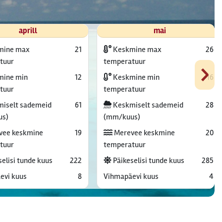
aprill
mai
mine max
21
Keskmine max
26
›
tuur
temperatuur
ine min
12
Keskmine min
16
tuur
temperatuur
iselt sademeid
61
Keskmiselt sademeid
28
us)
(mm/kuus)
vee keskmine
19
Merevee keskmine
20
tuur
temperatuur
elisi tunde kuus
222
Päikeselisi tunde kuus
285
evi kuus
8
Vihmapäevi kuus
4