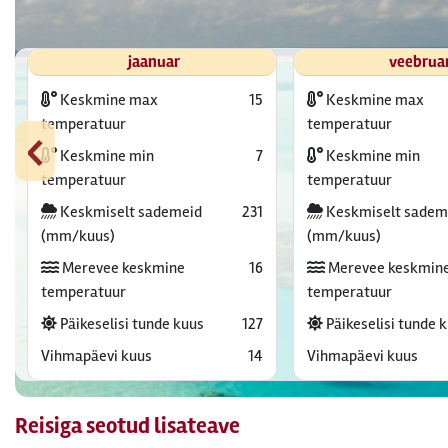
jaanuar
veebrua
Keskmine max
15
Keskmine max
‹
temperatuur
temperatuur
Keskmine min
7
Keskmine min
temperatuur
temperatuur
Keskmiselt sademeid
231
Keskmiselt sadem
(mm/kuus)
(mm/kuus)
Merevee keskmine
16
Merevee keskmin
temperatuur
temperatuur
Päikeselisi tunde kuus
127
Päikeselisi tunde 
Vihmapäevi kuus
14
Vihmapäevi kuus
Reisiga seotud lisateave