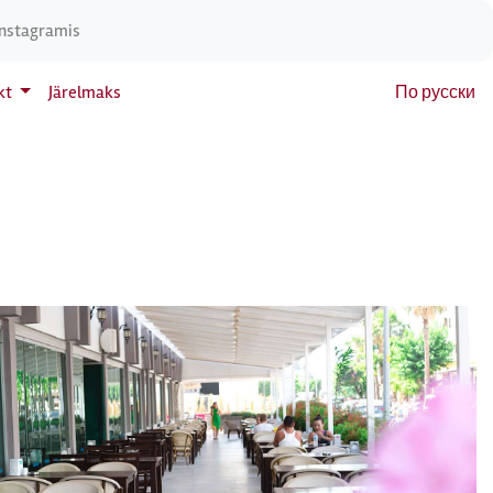
Instagramis
kt
Järelmaks
По русски