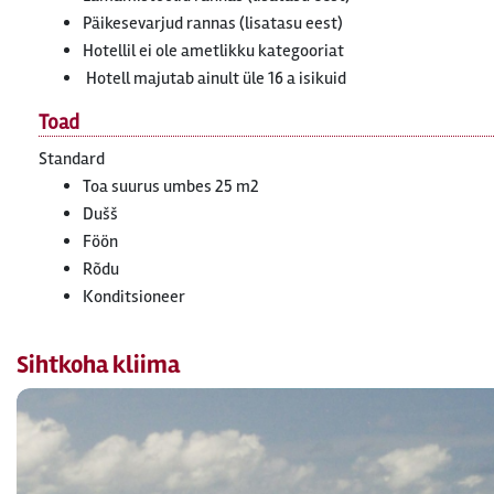
Päikesevarjud rannas (lisatasu eest)
Hotellil ei ole ametlikku kategooriat
Hotell majutab ainult üle 16 a isikuid
Toad
Standard
Toa suurus umbes 25 m2
Dušš
Föön
Rõdu
Konditsioneer
Sihtkoha kliima