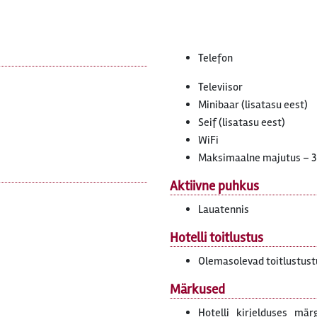
Telefon
Televiisor
Minibaar (lisatasu eest)
Seif (lisatasu eest)
WiFi
Maksimaalne majutus – 3
Aktiivne puhkus
Lauatennis
Hotelli toitlustus
Olemasolevad toitlustust
Märkused
Hotelli kirjelduses mär