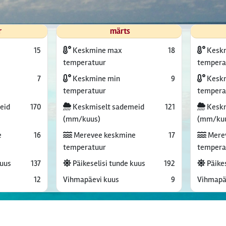
r
märts
15
Keskmine max
18
Kesk
temperatuur
tempera
7
Keskmine min
9
Keskm
temperatuur
tempera
eid
170
Keskmiselt sademeid
121
Keskm
(mm/kuus)
(mm/ku
e
16
Merevee keskmine
17
Mere
temperatuur
tempera
kuus
137
Päikeselisi tunde kuus
192
Päikes
12
Vihmapäevi kuus
9
Vihmapä