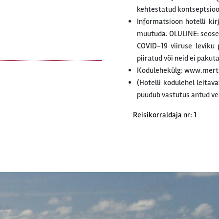
kehtestatud kontseptsiooni
Informatsioon hotelli ki
muutuda. OLULINE: seoses
COVID-19 viiruse leviku 
piiratud või neid ei paku
Kodulehekülg: www.mert
(Hotelli kodulehel leitav
puudub vastutus antud ve
Reisikorraldaja nr: 1