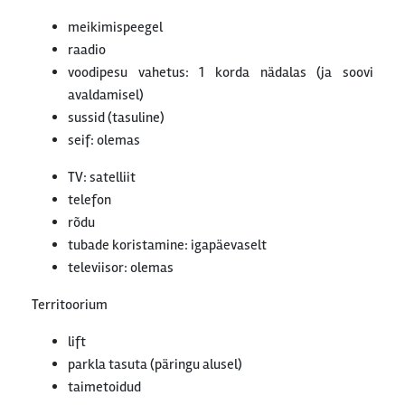
meikimispeegel
raadio
voodipesu vahetus: 1 korda nädalas (ja soovi
avaldamisel)
sussid (tasuline)
seif: olemas
TV: satelliit
telefon
rõdu
tubade koristamine: igapäevaselt
televiisor: olemas
Territoorium
lift
parkla tasuta (päringu alusel)
taimetoidud