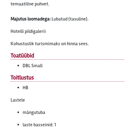
temaatiline puhvet.
Majutus loomadega:
Lubatud (tasuline).
Hotelli pildigalerii
Kohustuslik turismimaks on hinna sees.
Toatüübid
DBL Small
Toitlustus
HB
Lastele
mängutuba
laste basseinid: 1