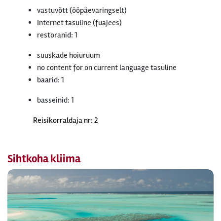
vastuvõtt (ööpäevaringselt)
Internet tasuline (fuajees)
restoranid: 1
suuskade hoiuruum
no content for on current language tasuline
baarid: 1
basseinid: 1
Reisikorraldaja nr: 2
Sihtkoha kliima