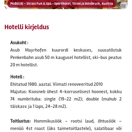
Pildid (8) – Strass Fun & Spa - Sporthotel, Tirool ja Innsbruck, Austria
Hotelli kirjeldus
Asukoht :
Asub Mayrhofen kuurordi keskuses, suusatõstuk
Penkenbahn asub 50 m kaugusel hotellist, ski-bus peatus
20 m hotellist.
Hotell :
Ehitatud 1980. aastal. Viimati renoveeritud 2010
Majutus: Koosneb ühest 4-korruselisest hoonest, kokku
74 numbrituba: single (19-22 m2); double (mahub 2
täiskasv. ja 1 laps, 24-28 m2).
Toitlustus:
Hommikusöök - rootsi laud, õhtusöök –
menüü 4st roast (üks taimetoitlastele), salatibaar või