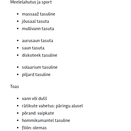
Meelelahutus ja sport
massaaž tasuline
jõusaal tasuta
mullivann tasuta
aurusaun tasuta
saun tasuta
diskoteek tasuline
solaarium tasuline
piljard tasuline
Toas
vann või dušš
rätikute vahetus: päringu alusel
põrand: vaipkate
hommikumantel tasuline
föön: olemas