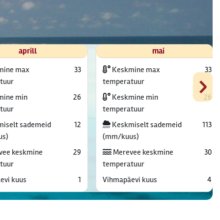
aprill
mai
mine max
33
Keskmine max
33
›
tuur
temperatuur
ine min
26
Keskmine min
26
tuur
temperatuur
iselt sademeid
12
Keskmiselt sademeid
113
us)
(mm/kuus)
vee keskmine
29
Merevee keskmine
30
tuur
temperatuur
evi kuus
1
Vihmapäevi kuus
4