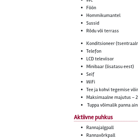
WC
Föön
Hommikumantel
Sussid
Rõdu või terrass
Konditsioneer (tsentraaln
Telefon
LCD televiisor
Minibaar (lisatasu eest)
Seif
WiFi
Tee ja kohvi tegemise võ
Maksimaalne majutus – 
Tuppa võimalik panna ainu
Aktiivne puhkus
Rannajalgpall
Rannavõrkpall