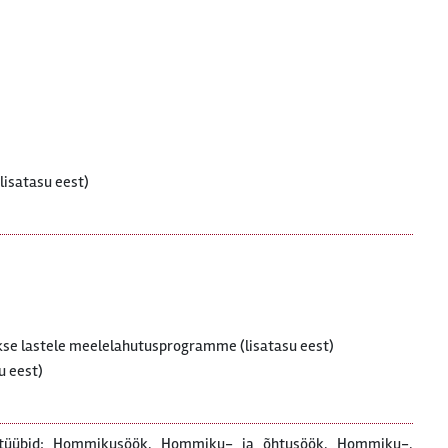
lisatasu eest)
akse lastele meelelahutusprogramme (lisatasu eest)
u eest)
ustüübid: Hommikusöök, Hommiku- ja õhtusöök, Hommiku-,