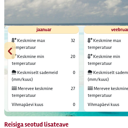
jaanuar
veebrua
Keskmine max
32
Keskmine max
‹
temperatuur
temperatuur
Keskmine min
20
Keskmine min
temperatuur
temperatuur
Keskmiselt sademeid
0
Keskmiselt sadem
(mm/kuus)
(mm/kuus)
Merevee keskmine
27
Merevee keskmin
temperatuur
temperatuur
Vihmapäevi kuus
0
Vihmapäevi kuus
Reisiga seotud lisateave