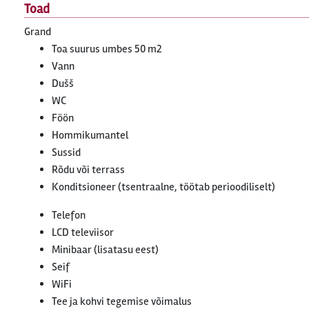
Toad
Grand
Toa suurus umbes 50 m2
Vann
Dušš
WC
Föön
Hommikumantel
Sussid
Rõdu või terrass
Konditsioneer (tsentraalne, töötab perioodiliselt)
Telefon
LCD televiisor
Minibaar (lisatasu eest)
Seif
WiFi
Tee ja kohvi tegemise võimalus