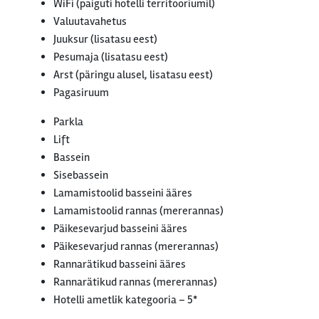
WiFi (paiguti hotelli territooriumil)
Valuutavahetus
Juuksur (lisatasu eest)
Pesumaja (lisatasu eest)
Arst (päringu alusel, lisatasu eest)
Pagasiruum
Parkla
Lift
Bassein
Sisebassein
Lamamistoolid basseini ääres
Lamamistoolid rannas (mererannas)
Päikesevarjud basseini ääres
Päikesevarjud rannas (mererannas)
Rannarätikud basseini ääres
Rannarätikud rannas (mererannas)
Hotelli ametlik kategooria – 5*