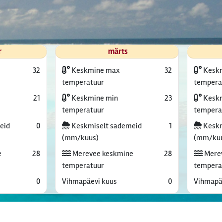
r
märts
32
Keskmine max
32
Kesk
temperatuur
tempera
21
Keskmine min
23
Keskm
temperatuur
tempera
eid
0
Keskmiselt sademeid
1
Keskm
(mm/kuus)
(mm/ku
e
28
Merevee keskmine
28
Mere
temperatuur
tempera
0
Vihmapäevi kuus
0
Vihmapä