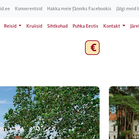
id.ee
Konverentsid
Hakka meie fänniks Facebookis
Jälgi meid 
Reisid
Kruiisid
Sihtkohad
Puhka Eestis
Kontakt
Jär
€