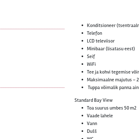
Konditsioneer (tsentraaln
Telefon
LCD televiisor
Minibaar (lisatasu eest)
Seif
WiFi
Tee ja kohvi tegemise võ
Maksimaalne majutus – 
Tuppa võimalik panna ainu
Standard Bay View
Toa suurus umbes 50 m2
Vaade lahele
Vann
Dušš