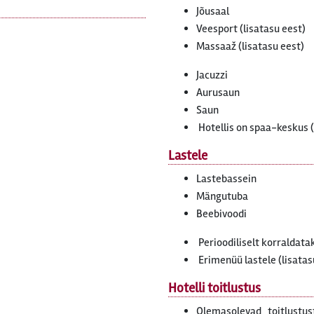
Jõusaal
Veesport (lisatasu eest)
Massaaž (lisatasu eest)
Jacuzzi
Aurusaun
Saun
Hotellis on spaa-keskus (
Lastele
Lastebassein
Mängutuba
Beebivoodi
Perioodiliselt korraldat
Erimenüü lastele (lisatas
Hotelli toitlustus
Olemasolevad toitlust