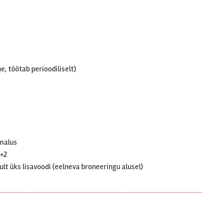
e, töötab perioodiliselt)
imalus
2+2
lt üks lisavoodi (eelneva broneeringu alusel)