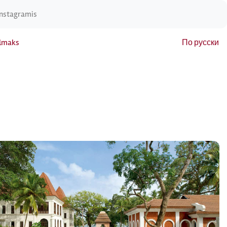
Instagramis
elmaks
По русски