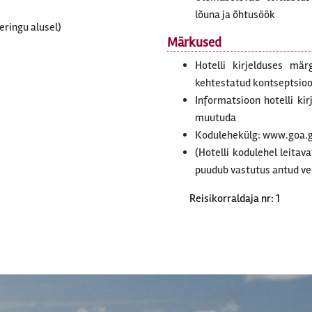
lõuna ja õhtusöök
eringu alusel)
Märkused
Hotelli kirjelduses mär
kehtestatud kontseptsiooni
Informatsioon hotelli ki
muutuda
Kodulehekülg: www.goa.
(Hotelli kodulehel leitav
puudub vastutus antud ve
Reisikorraldaja nr: 1