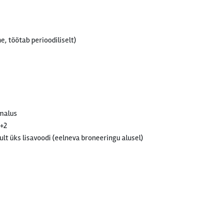
e, töötab perioodiliselt)
imalus
2+2
lt üks lisavoodi (eelneva broneeringu alusel)