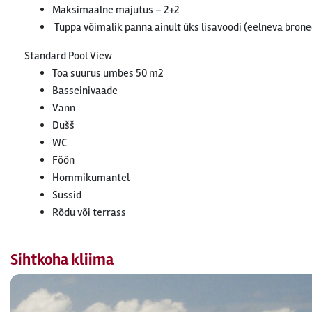
Maksimaalne majutus – 2+2
Tuppa võimalik panna ainult üks lisavoodi (eelneva brone
Standard Pool View
Toa suurus umbes 50 m2
Basseinivaade
Vann
Dušš
WC
Föön
Hommikumantel
Sussid
Rõdu või terrass
Sihtkoha kliima