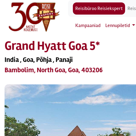
Reisibüroo Reisiekspert
Reis
Kampaaniad
Lennupiletid
Grand Hyatt Goa 5*
India , Goa, Põhja , Panaji
Bambolim, North Goa, Goa, 403206