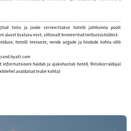
gitud toitu ja jooke serveeritakse hotelli juhtkonna poolt
 alusel lisatasu eest, sõltuvalt broneeritud toitlustustüübist.
rjelduse, hotelli teenuste, nende aegade ja hindade kohta võib
grand.hyatt.com
at informatsiooni haldab ja ajakohastab hotell. Reisikorraldajal
ebilehel avaldatud teabe kohta)