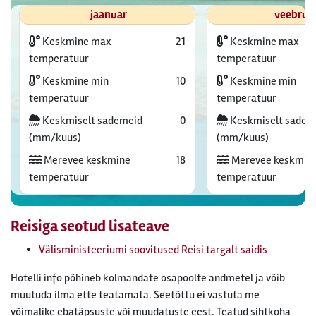
jaanuar
veebrua
Keskmine max
21
Keskmine max
temperatuur
temperatuur
Keskmine min
10
Keskmine min
temperatuur
temperatuur
Keskmiselt sademeid
0
Keskmiselt sadem
(mm/kuus)
(mm/kuus)
Merevee keskmine
18
Merevee keskmin
temperatuur
temperatuur
Reisiga seotud lisateave
Välisministeeriumi soovitused Reisi targalt saidis
Hotelli info põhineb kolmandate osapoolte andmetel ja võib
muutuda ilma ette teatamata. Seetõttu ei vastuta me
võimalike ebatäpsuste või muudatuste eest. Teatud sihtkoha