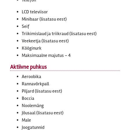
Telefon
LCD televiisor
Minibaar (lisatasu eest)
Seif
Triikimislaud ja triikraud (lisatasu eest)
Veekeetja (lisatasu eest)
Kööginurk
Maksimaalne majutus – 4
Aktiivne puhkus
Aeroobika
Rannavõrkpall
Piljard (lisatasu eest)
Boccia
Noolemäng
Jõusaal (lisatasu eest)
Male
Joogatunnid