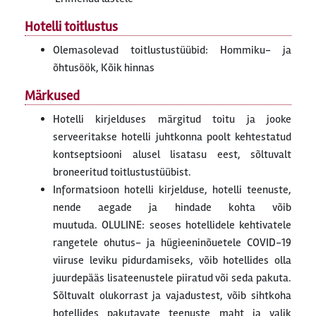
Hotelli toitlustus
Olemasolevad toitlustustüübid: Hommiku- ja
õhtusöök, Kõik hinnas
Märkused
Hotelli kirjelduses märgitud toitu ja jooke
serveeritakse hotelli juhtkonna poolt kehtestatud
kontseptsiooni alusel lisatasu eest, sõltuvalt
broneeritud toitlustustüübist.
Informatsioon hotelli kirjelduse, hotelli teenuste,
nende aegade ja hindade kohta võib
muutuda. OLULINE: seoses hotellidele kehtivatele
rangetele ohutus- ja hügieeninõuetele COVID-19
viiruse leviku pidurdamiseks, võib hotellides olla
juurdepääs lisateenustele piiratud või seda pakuta.
Sõltuvalt olukorrast ja vajadustest, võib sihtkoha
hotellides pakutavate teenuste maht ja valik