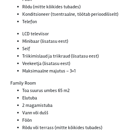
Rõdu (mitte kõikides tubades)
Konditsioneer (tsentraalne, töötab perioodiliselt)
Telefon
LCD televiisor
Minibaar (lisatasu eest)
Seif
Triikimislaud ja triikraud (lisatasu eest)
Veekeetja (lisatasu eest)
Maksimaalne majutus – 3+1
Family Room
Toa suurus umbes 65 m2
Elutuba
2 magamistuba
Vann või dušš
Föön
Rõdu või terrass (mitte kõikides tubades)