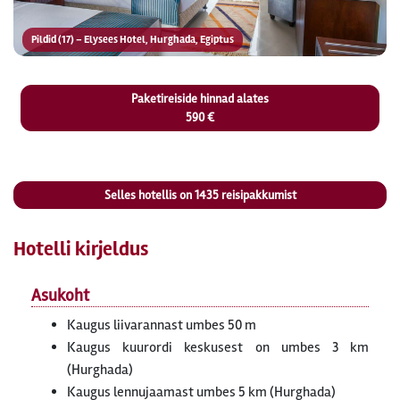
Pildid (17) – Elysees Hotel, Hurghada, Egiptus
Paketireiside hinnad alates
590 €
Selles hotellis on
1435
reisipakkumist
Hotelli kirjeldus
Asukoht
Kaugus liivarannast umbes 50 m
Kaugus kuurordi keskusest on umbes 3 km
(Hurghada)
Kaugus lennujaamast umbes 5 km (Hurghada)