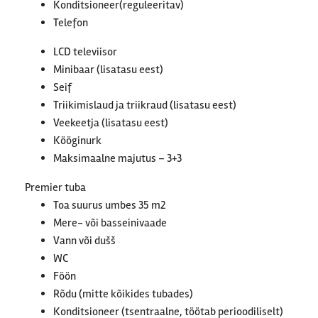
Konditsioneer(reguleeritav)
Telefon
LCD televiisor
Minibaar (lisatasu eest)
Seif
Triikimislaud ja triikraud (lisatasu eest)
Veekeetja (lisatasu eest)
Kööginurk
Maksimaalne majutus – 3+3
Premier tuba
Toa suurus umbes 35 m2
Mere- või basseinivaade
Vann või dušš
WC
Föön
Rõdu (mitte kõikides tubades)
Konditsioneer (tsentraalne, töötab perioodiliselt)