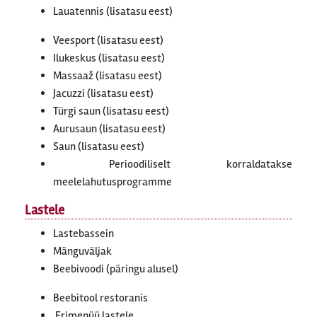
Lauatennis (lisatasu eest)
Veesport (lisatasu eest)
Ilukeskus (lisatasu eest)
Massaaž (lisatasu eest)
Jacuzzi (lisatasu eest)
Türgi saun (lisatasu eest)
Aurusaun (lisatasu eest)
Saun (lisatasu eest)
Perioodiliselt korraldatakse
meelelahutusprogramme
Lastele
Lastebassein
Mänguväljak
Beebivoodi (päringu alusel)
Beebitool restoranis
Erimenüü lastele