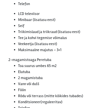
Telefon
LCD televiisor
Minibaar (lisatasu eest)
Seif
Triikimislaud ja triikraud (lisatasu eest)
Tee ja kohvi tegemise võimalus
Veekeetja (lisatasu eest)
Maksimaalne majutus – 3+1
2-magamistoaga Peretuba
Toa suurus umbes 65 m2
Elutuba
2 magamistuba
Vann või dušš
Föön
Rõdu või terrass (mitte kõikides tubades)
Konditsioneer(reguleeritav)