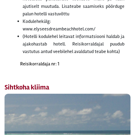
ajutiselt muutuda. Lisateabe saamiseks pöörduge
palun hotelli vastuvõttu
Kodulehekülg:
www.elyseesdreambeachhotel.com/
(Hotelli kodulehel leitavat informatsiooni haldab ja
ajakohastab hotell. Reisikorraldajal puudub
vastutus antud veebilehel avaldatud teabe kohta)
Reisikorraldaja nr: 1
Sihtkoha kliima