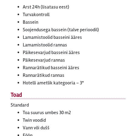
Arst 24h (lisatasu eest)
Turvakontroll
Bassein
Soojendusega bassein (talve perioodil)
Lamamistoolid basseini ääres
Lamamistoolid rannas
Päikesevarjud basseini ääres
Päikesevarjud rannas
Rannarätikud basseini ääres
Rannarätikud rannas
Hotelli ametlik kategooria – 3*
Toad
Standard
Toa suurus umbes 30 m2
Twin voodid
Vann või dušš
Föön