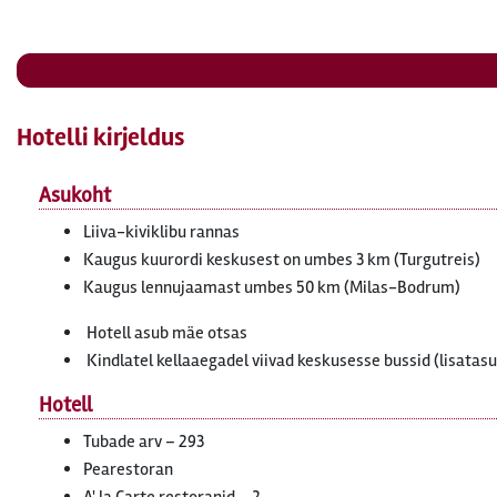
Hotelli kirjeldus
Asukoht
Liiva-kiviklibu rannas
Kaugus kuurordi keskusest on umbes 3 km (Turgutreis)
Kaugus lennujaamast umbes 50 km (Milas-Bodrum)
Hotell asub mäe otsas
Kindlatel kellaaegadel viivad keskusesse bussid (lisatasu
Hotell
Tubade arv – 293
Pearestoran