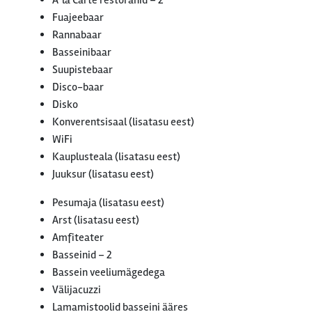
A' la Carte restoranid – 2
Fuajeebaar
Rannabaar
Basseinibaar
Suupistebaar
Disco-baar
Disko
Konverentsisaal (lisatasu eest)
WiFi
Kauplusteala (lisatasu eest)
Juuksur (lisatasu eest)
Pesumaja (lisatasu eest)
Arst (lisatasu eest)
Amfiteater
Basseinid – 2
Bassein veeliumägedega
Välijacuzzi
Lamamistoolid basseini ääres