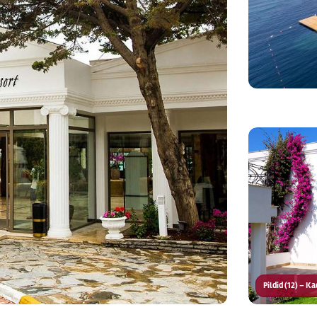
Pildid (12) – K