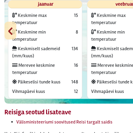
jaanuar
veebrua
Keskmine max
15
Keskmine max
‹
temperatuur
temperatuur
Keskmine min
8
Keskmine min
temperatuur
temperatuur
Keskmiselt sademeid
134
Keskmiselt sadem
(mm/kuus)
(mm/kuus)
Merevee keskmine
16
Merevee keskmin
temperatuur
temperatuur
Päikeselisi tunde kuus
148
Päikeselisi tunde 
Vihmapäevi kuus
12
Vihmapäevi kuus
Reisiga seotud lisateave
Välisministeeriumi soovitused Reisi targalt saidis