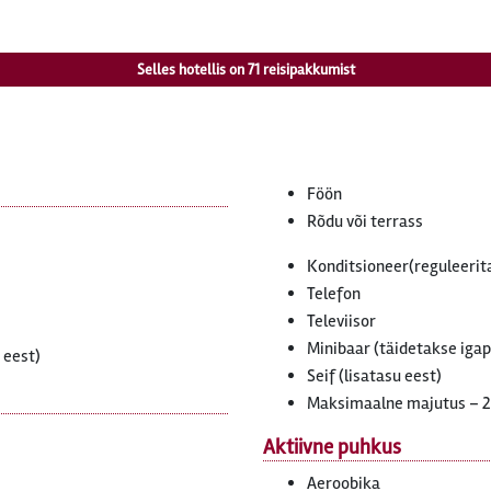
Selles hotellis on
71
reisipakkumist
Föön
Rõdu või terrass
Konditsioneer(reguleerit
Telefon
Televiisor
Minibaar (täidetakse igap
 eest)
Seif (lisatasu eest)
Maksimaalne majutus – 
Aktiivne puhkus
Aeroobika