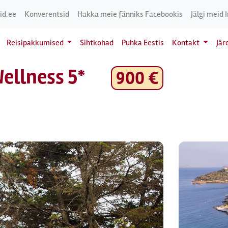
id.ee
Konverentsid
Hakka meie fänniks Facebookis
Jälgi meid 
Reisipakkumised
Sihtkohad
Puhka Eestis
Kontakt
Jär
ellness 5*
900 €