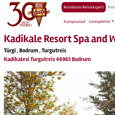
Reisibüroo Reisiekspert
Reis
Kampaaniad
Lennupiletid
Kadikale Resort Spa and W
Türgi , Bodrum , Turgutreis
Kadikalesi Turgutreis 48963 Bodrum