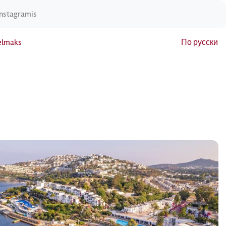
Instagramis
elmaks
По русски