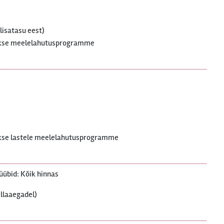
lisatasu eest)
takse meelelahutusprogramme
akse lastele meelelahutusprogramme
üübid: Kõik hinnas
ellaaegadel)