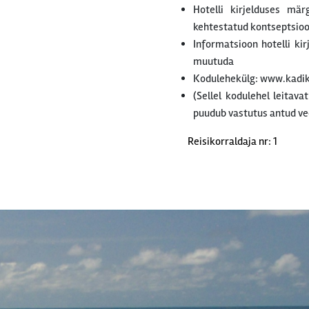
Hotelli kirjelduses mär
kehtestatud kontseptsiooni
Informatsioon hotelli ki
muutuda
Kodulehekülg: www.kadi
(Sellel kodulehel leitava
puudub vastutus antud ve
Reisikorraldaja nr: 1