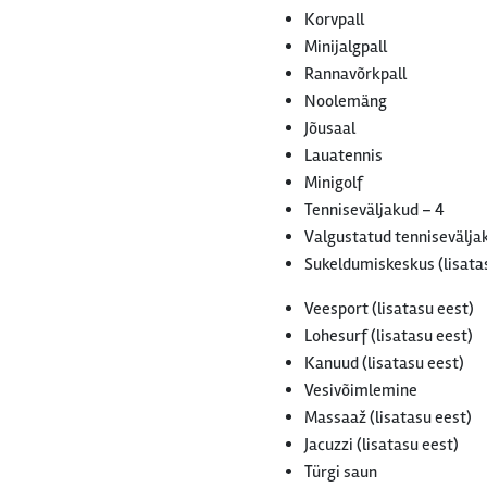
Korvpall
Minijalgpall
Rannavõrkpall
Noolemäng
Jõusaal
Lauatennis
Minigolf
Tenniseväljakud – 4
Valgustatud tenniseväljak
Sukeldumiskeskus (lisata
Veesport (lisatasu eest)
Lohesurf (lisatasu eest)
Kanuud (lisatasu eest)
Vesivõimlemine
Massaaž (lisatasu eest)
Jacuzzi (lisatasu eest)
Türgi saun