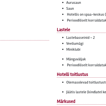
Aurusaun
Saun
Hotellis on spaa-keskus (
Perioodiliselt korralda
Lastele
Lastebasseinid – 2
Veeliumägi
Miniklubi
Mänguväljak
Perioodiliselt korraldat
Hotelli toitlustus
Olemasolevad toitlustust
Jäätis lastele (kindlatel k
Märkused