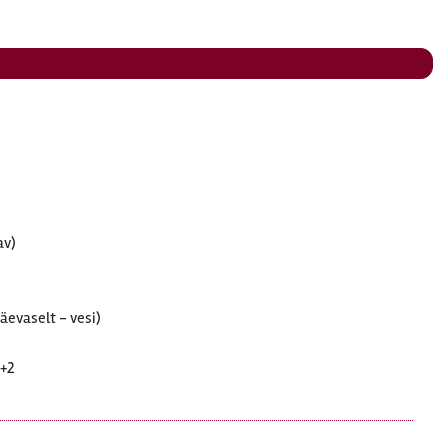
av)
äevaselt - vesi)
2+2