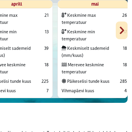
aprill
mai
mine max
21
Keskmine max
26
›
tuur
temperatuur
ine min
13
Keskmine min
17
tuur
temperatuur
iselt sademeid
39
Keskmiselt sademeid
18
us)
(mm/kuus)
vee keskmine
18
Merevee keskmine
18
tuur
temperatuur
elisi tunde kuus
225
Päikeselisi tunde kuus
285
evi kuus
7
Vihmapäevi kuus
4