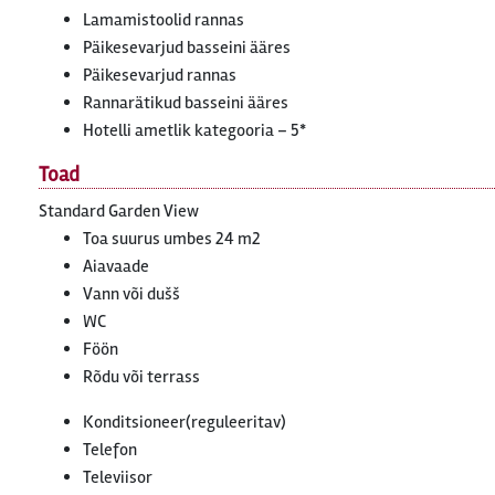
Lamamistoolid rannas
Päikesevarjud basseini ääres
Päikesevarjud rannas
Rannarätikud basseini ääres
Hotelli ametlik kategooria – 5*
Toad
Standard Garden View
Toa suurus umbes 24 m2
Aiavaade
Vann või dušš
WC
Föön
Rõdu või terrass
Konditsioneer(reguleeritav)
Telefon
Televiisor