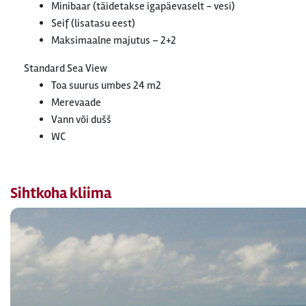
Minibaar (täidetakse igapäevaselt - vesi)
Seif (lisatasu eest)
Maksimaalne majutus – 2+2
Standard Sea View
Toa suurus umbes 24 m2
Merevaade
Vann või dušš
WC
Sihtkoha kliima