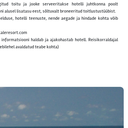
gitud toitu ja jooke serveeritakse hotelli juhtkonna poolt
 alusel lisatasu eest, sõltuvalt broneeritud toitlustustüübist.
rjelduse, hotelli teenuste, nende aegade ja hindade kohta võib
kaleresort.com
t informatsiooni haldab ja ajakohastab hotell. Reisikorraldajal
ebilehel avaldatud teabe kohta)