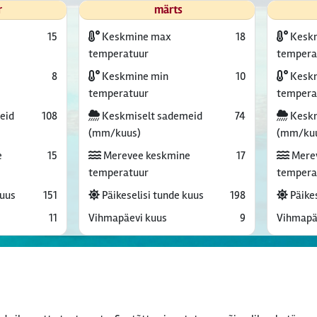
r
märts
15
Keskmine max
18
Kesk
temperatuur
tempera
8
Keskmine min
10
Keskm
temperatuur
tempera
eid
108
Keskmiselt sademeid
74
Keskm
(mm/kuus)
(mm/ku
e
15
Merevee keskmine
17
Mere
temperatuur
tempera
kuus
151
Päikeselisi tunde kuus
198
Päikes
11
Vihmapäevi kuus
9
Vihmapä