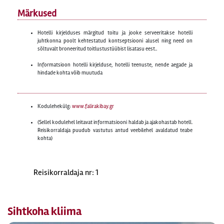
Märkused
Hotelli kirjelduses märgitud toitu ja jooke serveeritakse hotelli
juhtkonna poolt kehtestatud kontseptsiooni alusel ning need on
sõltuvalt broneeritud toitlustustüübist lisatasu eest..
Informatsioon hotelli kirjelduse, hotelli teenuste, nende aegade ja
hindade kohta võib muutuda
Kodulehekülg:
www.falirakibay.gr
(Sellel kodulehel leitavat informatsiooni haldab ja ajakohastab hotell.
Reisikorraldaja puudub vastutus antud veebilehel avaldatud teabe
kohta)
Reisikorraldaja nr: 1
Sihtkoha kliima