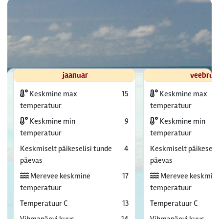
jaanuar
veebrua
Keskmine max
15
Keskmine max
temperatuur
temperatuur
Keskmine min
9
Keskmine min
temperatuur
temperatuur
Keskmiselt päikeselisi tunde
4
Keskmiselt päikeselis
päevas
päevas
Merevee keskmine
17
Merevee keskmin
temperatuur
temperatuur
Temperatuur C
13
Temperatuur C
Vihmapäevi kuus
14
Vihmapäevi kuus