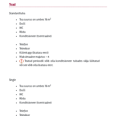
Toad
Standardtuba
2
Toa suurus on umbes 16 m
Dušš
WC
Rõdu
Konditsioneer (tsentraalne)
Telefon
Televiisor
Külmkapp (lisatasu eest)
Maksimaalne majutus – 4
Teatud perioodil võib olla konditsioneer tubades välja lülitatud
või see võib olla lisatasu eest.
Single
2
Toa suurus on umbes 16 m
Dušš
WC
Rõdu
Konditsioneer (tsentraalne)
Telefon
Televiisor