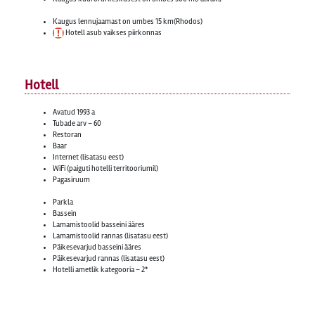
Kaugus lennujaamast on umbes 15 km(Rhodos)
Hotell asub vaikses piirkonnas
Hotell
Avatud 1993 a
Tubade arv – 60
Restoran
Baar
Internet (lisatasu eest)
WiFi (paiguti hotelli territooriumil)
Pagasiruum
Parkla
Bassein
Lamamistoolid basseini ääres
Lamamistoolid rannas (lisatasu eest)
Päikesevarjud basseini ääres
Päikesevarjud rannas (lisatasu eest)
Hotelli ametlik kategooria – 2*