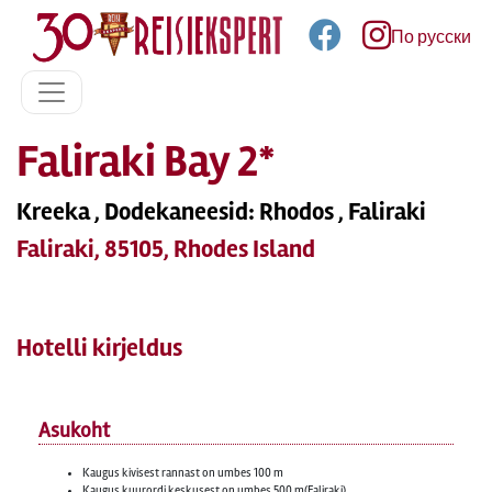
По русски
Faliraki Bay 2*
Kreeka , Dodekaneesid: Rhodos , Faliraki
Faliraki, 85105, Rhodes Island
Hotelli kirjeldus
Asukoht
Kaugus kivisest rannast on umbes 100 m
Kaugus kuurordi keskusest on umbes 500 m(Faliraki)