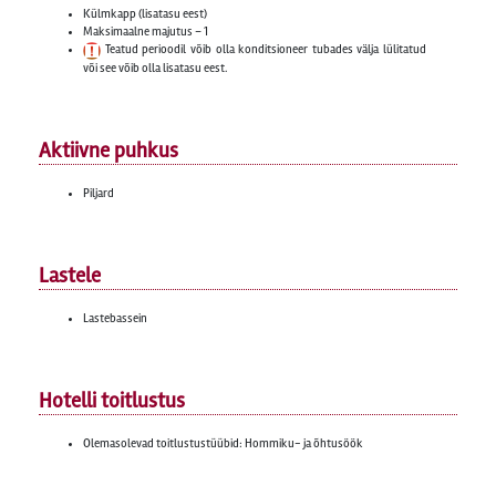
Külmkapp (lisatasu eest)
Maksimaalne majutus – 1
Teatud perioodil võib olla konditsioneer tubades välja lülitatud
või see võib olla lisatasu eest.
Aktiivne puhkus
Piljard
Lastele
Lastebassein
Hotelli toitlustus
Olemasolevad toitlustustüübid: Hommiku- ja õhtusöök