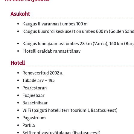
Asukoht
Kaugus liivarannast umbes 100 m
Kaugus kuurordi keskusest on umbes 600 m (Golden Sand
Kaugus lennujaamast umbes 28 km (Varna), 160 km (Bur
Hotelli eraldab rannast tänav
Hotell
Renoveeritud 2002 a
Tubade arv – 195
Pearestoran
Fuajeebaar
Basseinibaar
WiFi (paiguti hotelli territooriumil, lisatasu eest)
Pagasiruum
Parkla
Seifi rent vastuvõtulauas (lisatasu eest)