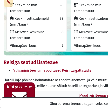
Keskmine min
-1
Keskmine min
temperatuur
temperatuur
Keskmiselt sademeid
38
Keskmiselt sadem
(mm/kuus)
(mm/kuus)
Merevee keskmine
8
Merevee keskmin
temperatuur
temperatuur
Vihmapäevi kuus
9
Vihmapäevi kuus
Reisiga seotud lisateave
Välisministeeriumi soovitused Reisi targalt saidis
Hotelli info põhineb kolmandate osapoolte andmetel ja võib muutu
tasuda turismimaks, mille suurus sõltub hotelli kategooriast ja vii
Küsi pakkumist
Muud reisiteenus
Sinu parema teenuse tagamiseks kasu
Reisibüroo Reisieksp