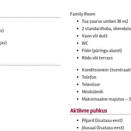
Family Room
Toa suurus umbes 36 m2
2 standardtuba, ühendat
s)
Vann või dušš
gas)
WC
Föön (päringu alusel)
Rõdu või terrass
Konditsioneer (tsentraaln
Telefon
Televiisor
Minikülmik
Maksimaalne majutus – 3
Aktiivne puhkus
Piljard (lisatasu eest)
Jõusaal (lisatasu eest)