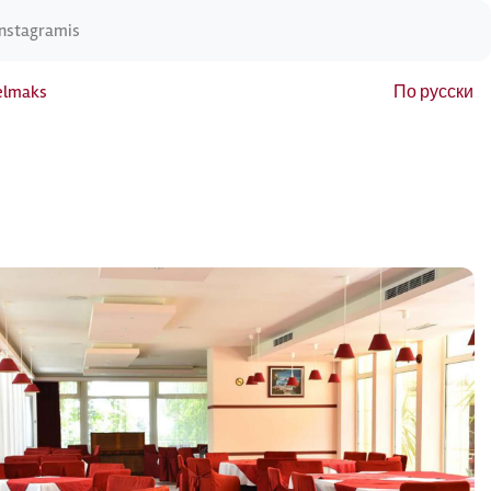
Instagramis
elmaks
По русски