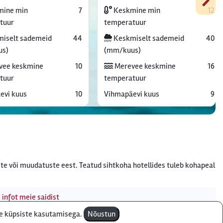
ine min
7
Keskmine min
12
tuur
temperatuur
iselt sademeid
44
Keskmiselt sademeid
40
us)
(mm/kuus)
vee keskmine
10
Merevee keskmine
16
tuur
temperatuur
evi kuus
10
Vihmapäevi kuus
9
te või muudatuste eest. Teatud sihtkoha hotellides tuleb kohapeal
 infot meie saidist
te küpsiste kasutamisega.
Nõustun
e - telefon:
610 8600