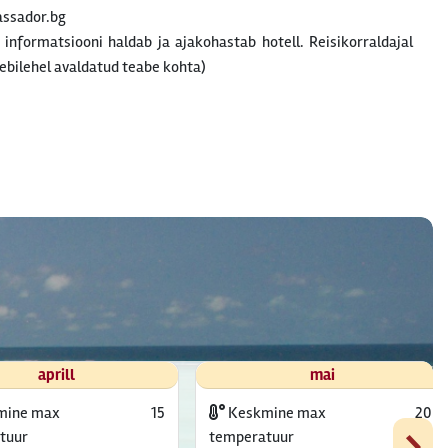
ssador.bg
t informatsiooni haldab ja ajakohastab hotell. Reisikorraldajal
ebilehel avaldatud teabe kohta)
aprill
mai
mine max
15
Keskmine max
20
›
tuur
temperatuur