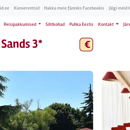
id.ee
Konverentsid
Hakka meie fänniks Facebookis
Jälgi meid 
Reisipakkumised
Sihtkohad
Puhka Eestis
Kontakt
Jär
 Sands 3*
€