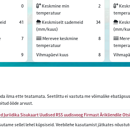
0
Keskmine min
2
Keskm
temperatuur
tempera
eid
41
Keskmiselt sademeid
34
Keskm
(mm/kuus)
(mm/ku
e
7
Merevee keskmine
8
Mere
temperatuur
tempera
9
Vihmapäevi kuus
8
Vihmapä
da ilma ette teatamata. Seetõttu ei vastuta me võimalike ebatäpsus
bitud ööde arvust.
ed
Juriidika
Sisukaart
Uudised
RSS uudisvoog
Firmast
Ärikliendile
Otsi
tame sellel lehel küpsiseid. Veebilehe kasutamist jätkates nõustu
ert, Roosikrantsi 8B Tallinn, Eesti - e-post: ebyroo[ät]reisiekspert.e