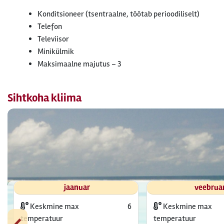
Konditsioneer (tsentraalne, töötab perioodiliselt)
Telefon
Televiisor
Minikülmik
Maksimaalne majutus – 3
Sihtkoha kliima
jaanuar
veebrua
Keskmine max
6
Keskmine max
‹
temperatuur
temperatuur