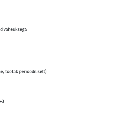
ud vaheuksega
e, töötab perioodiliselt)
+3