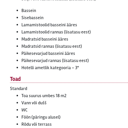
Bassein
Sisebassein
Lamamistoolid basseini ääres
Lamamistoolid rannas (lisatasu eest)
Madratsid basseini ääres
Madratsid rannas (lisatasu eest)
Päikesevarjud basseini ääres
Päikesevarjud rannas (lisatasu eest)
Hotelli ametlik kategooria – 3*
Toad
Standard
Toa suurus umbes 18 m2
Vann või dušš
WC
Föön (päringu alusel)
Rõdu või terrass