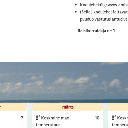
Kodulehekülg: www.amba
(Sellel kodulehel leitava
puudub vastutus antud ve
Reisikorraldaja nr: 1
r
märts
7
Keskmine max
10
Kesk
temperatuur
tempera