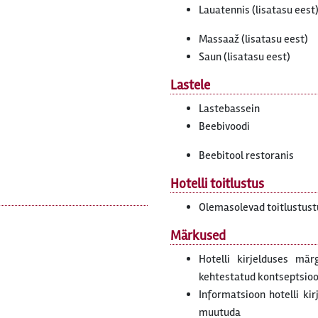
Lauatennis (lisatasu eest
Massaaž (lisatasu eest)
Saun (lisatasu eest)
Lastele
Lastebassein
Beebivoodi
Beebitool restoranis
Hotelli toitlustus
Olemasolevad toitlustus
Märkused
Hotelli kirjelduses mär
kehtestatud kontseptsiooni
Informatsioon hotelli ki
muutuda