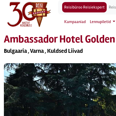
Reisibüroo Reisiekspert
Reis
Kampaaniad
Lennupiletid
Ambassador Hotel Golden
Bulgaaria , Varna , Kuldsed Liivad