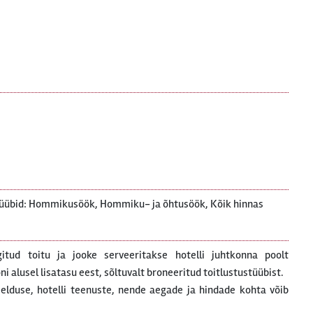
)
tüübid: Hommikusöök, Hommiku- ja õhtusöök, Kõik hinnas
gitud toitu ja jooke serveeritakse hotelli juhtkonna poolt
 alusel lisatasu eest, sõltuvalt broneeritud toitlustustüübist.
rjelduse, hotelli teenuste, nende aegade ja hindade kohta võib