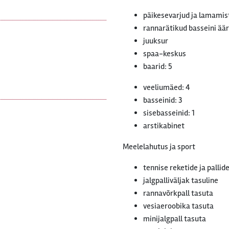
päikesevarjud ja lamamist
rannarätikud basseini äär
juuksur
spaa-keskus
baarid: 5
veeliumäed: 4
basseinid: 3
sisebasseinid: 1
arstikabinet
Meelelahutus ja sport
tennise reketide ja pallid
jalgpalliväljak tasuline
rannavõrkpall tasuta
vesiaeroobika tasuta
minijalgpall tasuta