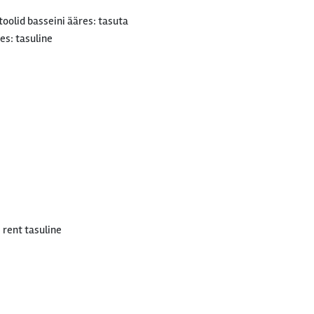
oolid basseini ääres: tasuta
es: tasuline
e rent tasuline