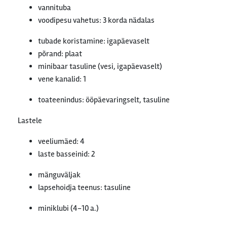
vannituba
voodipesu vahetus: 3 korda nädalas
tubade koristamine: igapäevaselt
põrand: plaat
minibaar tasuline (vesi, igapäevaselt)
vene kanalid: 1
toateenindus: ööpäevaringselt, tasuline
Lastele
veeliumäed: 4
laste basseinid: 2
mänguväljak
lapsehoidja teenus: tasuline
miniklubi (4-10 a.)