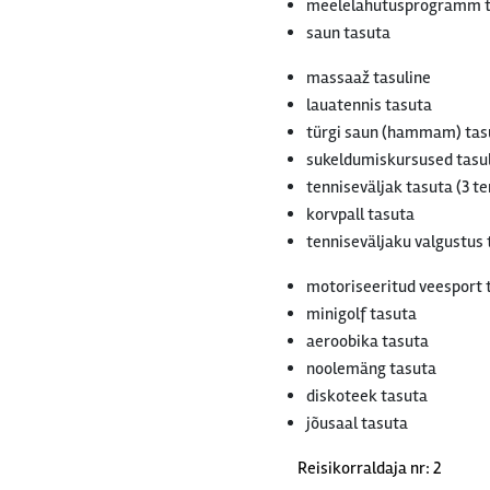
meelelahutusprogramm t
saun tasuta
massaaž tasuline
lauatennis tasuta
türgi saun (hammam) tas
sukeldumiskursused tasu
tenniseväljak tasuta (3 t
korvpall tasuta
tenniseväljaku valgustus 
motoriseeritud veesport 
minigolf tasuta
aeroobika tasuta
noolemäng tasuta
diskoteek tasuta
jõusaal tasuta
Reisikorraldaja nr: 2