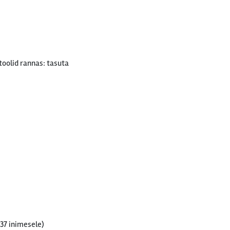
oolid rannas: tasuta
337 inimesele)