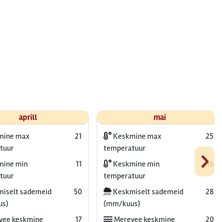
aprill
mai
mine max
21
Keskmine max
25
›
tuur
temperatuur
ine min
11
Keskmine min
15
tuur
temperatuur
iselt sademeid
50
Keskmiselt sademeid
28
us)
(mm/kuus)
vee keskmine
17
Merevee keskmine
20