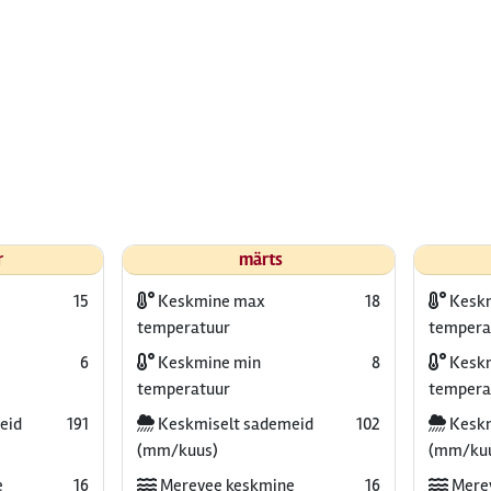
r
märts
15
Keskmine max
18
Kesk
temperatuur
tempera
6
Keskmine min
8
Keskm
temperatuur
tempera
eid
191
Keskmiselt sademeid
102
Keskm
(mm/kuus)
(mm/ku
e
16
Merevee keskmine
16
Mere