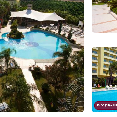
Pildid (18) – F