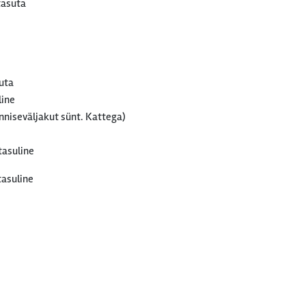
asuta
uta
line
enniseväljakut sünt. Kattega)
tasuline
tasuline