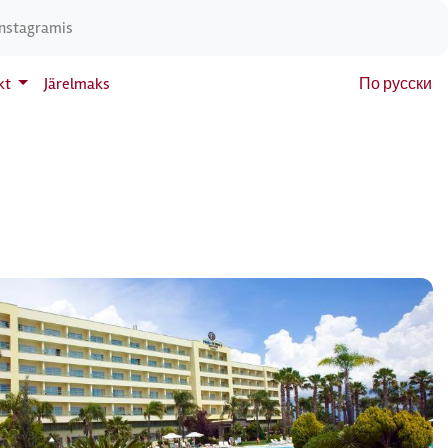
Instagramis
kt
Järelmaks
По русски