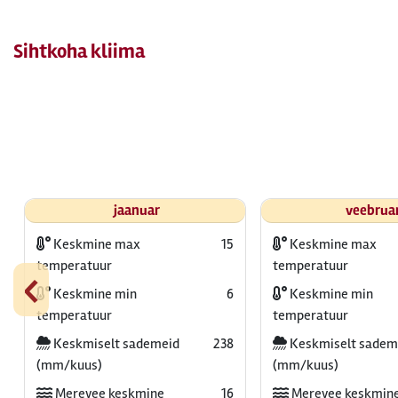
Sihtkoha kliima
jaanuar
veebrua
Keskmine max
15
Keskmine max
‹
temperatuur
temperatuur
Keskmine min
6
Keskmine min
temperatuur
temperatuur
Keskmiselt sademeid
238
Keskmiselt sadem
(mm/kuus)
(mm/kuus)
Merevee keskmine
16
Merevee keskmin