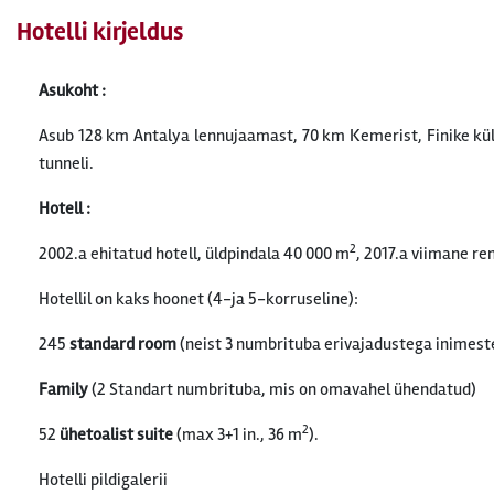
Hotelli kirjeldus
Asukoht :
Asub 128 km Antalya lennujaamast, 70 km Kemerist, Finike kül
tunneli.
Hotell :
2
2002.a ehitatud hotell, üldpindala 40 000 m
, 2017.a viimane r
Hotellil on kaks hoonet (4-ja 5-korruseline):
245
standard room
(neist 3 numbrituba erivajadustega inimeste
Family
(2 Standart numbrituba, mis on omavahel ühendatud)
2
52
ühetoalist
suite
(max 3+1 in., 36 m
).
Hotelli pildigalerii