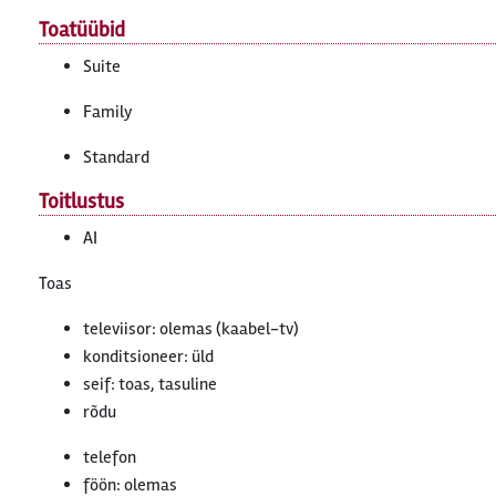
Toatüübid
Suite
Family
Standard
Toitlustus
AI
Toas
televiisor: olemas (kaabel-tv)
konditsioneer: üld
seif: toas, tasuline
rõdu
telefon
föön: olemas