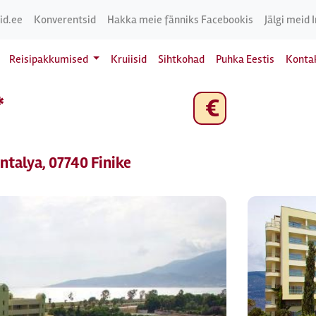
id.ee
Konverentsid
Hakka meie fänniks Facebookis
Jälgi meid 
Reisipakkumised
Kruiisid
Sihtkohad
Puhka Eestis
Konta
*
€
Antalya, 07740 Finike