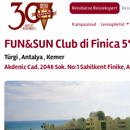
Reisibüroo Reisiekspert
Reis
Kampaaniad
Lennupiletid
FUN&SUN Club di Finica 5
Türgi , Antalya , Kemer
Akdeniz Cad. 2046 Sok. No:1 Sahilkent Finike, 