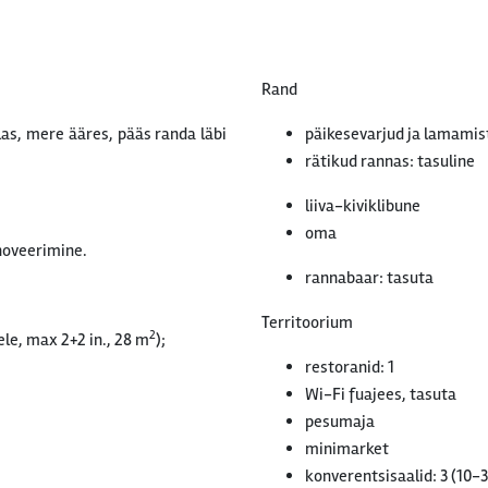
Rand
as, mere ääres, pääs randa läbi
päikesevarjud ja lamamist
rätikud rannas: tasuline
liiva-kiviklibune
oma
enoveerimine.
rannabaar: tasuta
Territoorium
2
le, max 2+2 in., 28 m
);
restoranid: 1
Wi-Fi fuajees, tasuta
pesumaja
minimarket
konverentsisaalid: 3 (10-