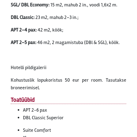
SGL/ DBL Economy:
15 m2, mahub 2 in., voodi 1,6х2 m.
DBL Classic:
23 m2, mahub 2–3 in.;
APT 2–4 pax:
42 m2, köök;
APT 2–5 pax:
46 m2, 2 magamistuba (DBl & SGL), köök.
Hotelli pildigalerii
Kohustuslik lopukoristus 50 eur per room. Tasutakse
broneerimisel.
Toatüübid
APT 2-6 pax
DBL Classic Superior
Suite Comfort