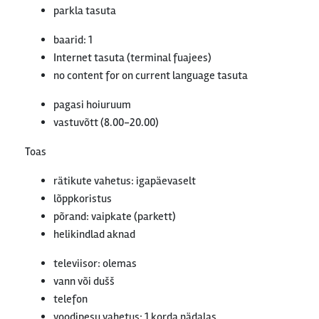
parkla tasuta
baarid: 1
Internet tasuta (terminal fuajees)
no content for on current language tasuta
pagasi hoiuruum
vastuvõtt (8.00-20.00)
Toas
rätikute vahetus: igapäevaselt
lõppkoristus
põrand: vaipkate (parkett)
helikindlad aknad
televiisor: olemas
vann või dušš
telefon
voodipesu vahetus: 1 korda nädalas