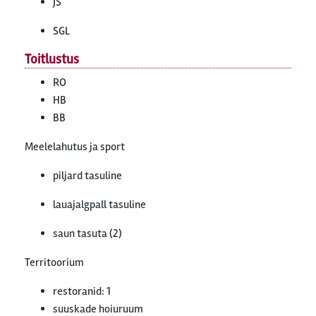
JS
SGL
Toitlustus
RO
HB
BB
Meelelahutus ja sport
piljard tasuline
lauajalgpall tasuline
saun tasuta (2)
Territoorium
restoranid: 1
suuskade hoiuruum