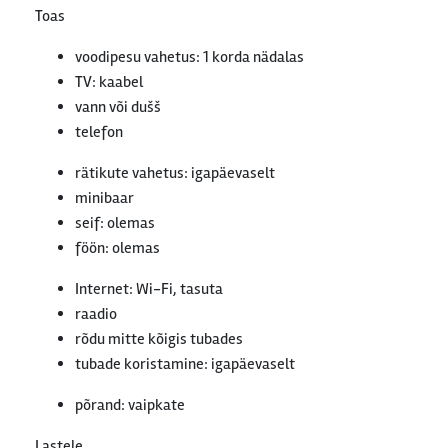
Toas
voodipesu vahetus: 1 korda nädalas
TV: kaabel
vann või dušš
telefon
rätikute vahetus: igapäevaselt
minibaar
seif: olemas
föön: olemas
Internet: Wi-Fi, tasuta
raadio
rõdu mitte kõigis tubades
tubade koristamine: igapäevaselt
põrand: vaipkate
Lastele