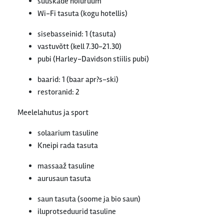
suuskade hoiuruum
Wi-Fi tasuta (kogu hotellis)
sisebasseinid: 1 (tasuta)
vastuvõtt (kell 7.30-21.30)
pubi (Harley-Davidson stiilis pubi)
baarid: 1 (baar apr?s-ski)
restoranid: 2
Meelelahutus ja sport
solaarium tasuline
Kneipi rada tasuta
massaaž tasuline
aurusaun tasuta
saun tasuta (soome ja bio saun)
iluprotseduurid tasuline