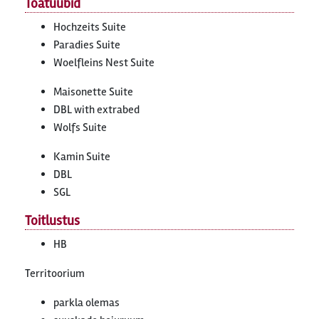
Toatüübid
Hochzeits Suite
Paradies Suite
Woelfleins Nest Suite
Maisonette Suite
DBL with extrabed
Wolfs Suite
Kamin Suite
DBL
SGL
Toitlustus
HB
Territoorium
parkla olemas