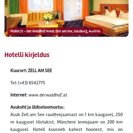
Pildid (7) – Der Waldhof Hotel Zell am See, Salzburg, Austria
Hotelli kirjeldus
Kuurort: ZELL AM SEE
Tel: (+43) 6542775
Internet
: www.derwaldhof.at
Asukoht ja üldiseloomustu
s:
Asub Zell am See raudteejaamast on 1 km kaugusel, 250
m kaugusel tõstukist, Müncheni lennujaam on 200 km
kaugusel. Hotell koosneb kahest hoonest, mis on