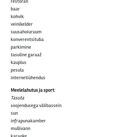
restoran
baar
kohvik
veinikelder
suusahoiuruum
konverentsituba
parkimine
tasuline garaaž
kauplus
pesula
internetiühendus
Meelelahutus ja sport
:
Tasuta
soojendusega välibassein
sun
infrapunakamber
mullivann
karaoke