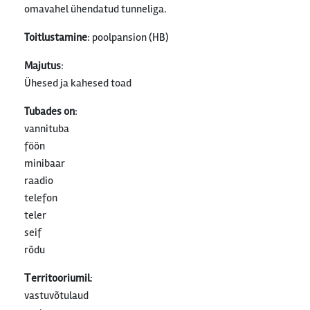
omavahel ühendatud tunneliga.
Toitlustamine
: poolpansion (HB)
Majutus
:
Ühesed ja kahesed toad
Tubades on
:
vannituba
föön
minibaar
raadio
telefon
teler
seif
rõdu
Тerritooriumil
:
vastuvõtulaud