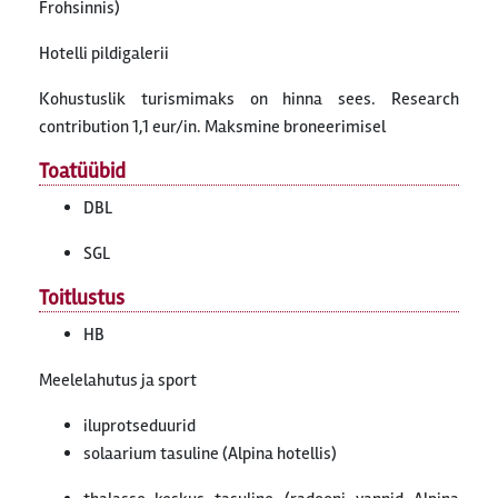
Frohsinnis)
Hotelli pildigalerii
Kohustuslik turismimaks on hinna sees. Research
contribution 1,1 eur/in. Maksmine broneerimisel
Toatüübid
DBL
SGL
Toitlustus
HB
Meelelahutus ja sport
iluprotseduurid
solaarium tasuline (Alpina hotellis)