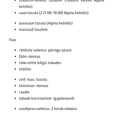
thalasso-keskus tasuline (radooni vannid Alpina
hotellis)
saun tasuta (2 (7:00-19:00) Alpina hotellis)
aurusaun tasuta (Alpina hotellis)
massaaž tasuline
Toas
rätikute vahetus: päringu alusel
föön: olemas
rõdu mitte kõigis tubades
telefon
seif: toas, tasuta
televiisor: olemas
raadio
tubade koristamine: igapäevaselt
voodipesu vahetus: 2 korda nädalas