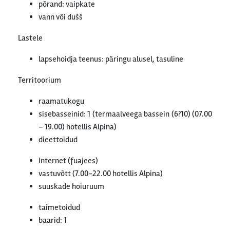
põrand: vaipkate
vann või dušš
Lastele
lapsehoidja teenus: päringu alusel, tasuline
Territoorium
raamatukogu
sisebasseinid: 1 (termaalveega bassein (6?10) (07.00
– 19.00) hotellis Alpina)
dieettoidud
Internet (fuajees)
vastuvõtt (7.00-22.00 hotellis Alpina)
suuskade hoiuruum
taimetoidud
baarid: 1