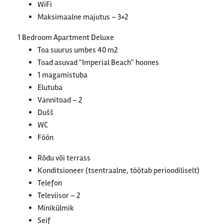
WiFi
Maksimaalne majutus – 3+2
1 Bedroom Apartment Deluxe
Toa suurus umbes 40 m2
Toad asuvad "Imperial Beach" hoones
1 magamistuba
Elutuba
Vannitoad – 2
Dušš
WC
Föön
Rõdu või terrass
Konditsioneer (tsentraalne, töötab perioodiliselt)
Telefon
Televiisor – 2
Minikülmik
Seif