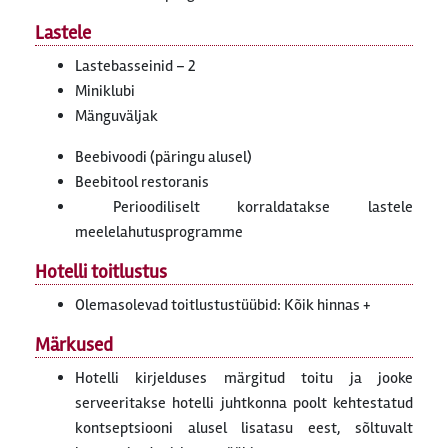
Lastele
Lastebasseinid – 2
Miniklubi
Mänguväljak
Beebivoodi (päringu alusel)
Beebitool restoranis
Perioodiliselt korraldatakse lastele
meelelahutusprogramme
Hotelli toitlustus
Olemasolevad toitlustustüübid: Kõik hinnas +
Märkused
Hotelli kirjelduses märgitud toitu ja jooke
serveeritakse hotelli juhtkonna poolt kehtestatud
kontseptsiooni alusel lisatasu eest, sõltuvalt