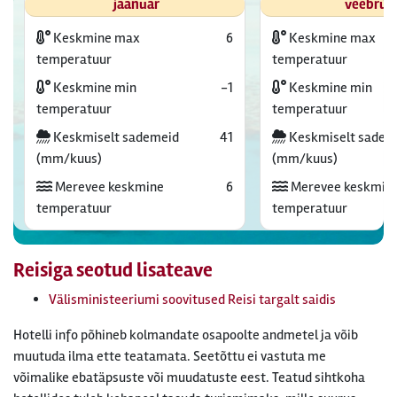
jaanuar
veebrua
Keskmine max
6
Keskmine max
temperatuur
temperatuur
Keskmine min
-1
Keskmine min
temperatuur
temperatuur
Keskmiselt sademeid
41
Keskmiselt sadem
(mm/kuus)
(mm/kuus)
Merevee keskmine
6
Merevee keskmin
temperatuur
temperatuur
Reisiga seotud lisateave
Välisministeeriumi soovitused Reisi targalt saidis
Hotelli info põhineb kolmandate osapoolte andmetel ja võib
muutuda ilma ette teatamata. Seetõttu ei vastuta me
võimalike ebatäpsuste või muudatuste eest. Teatud sihtkoha