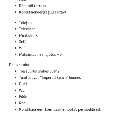
Rõdu või terrass
Konditsioneer(reguleeritav)
Telefon
Televiisor
Minikülmik
Seif
WiFi
Maksimaalne majutus – 3
Deluxe tuba
Toa suurus umbes 30 m2
Toad asuvad "Imperial Beach" hoones
Dušš
WC
Föön
Rõdu
Konditsioneer (tsentraalne, töötab perioodiliselt)