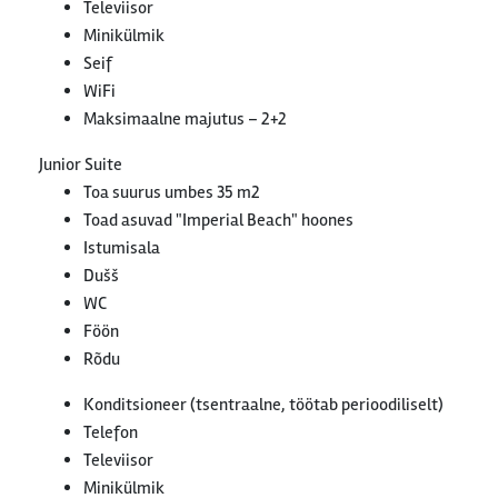
Televiisor
Minikülmik
Seif
WiFi
Maksimaalne majutus – 2+2
Junior Suite
Toa suurus umbes 35 m2
Toad asuvad "Imperial Beach" hoones
Istumisala
Dušš
WC
Föön
Rõdu
Konditsioneer (tsentraalne, töötab perioodiliselt)
Telefon
Televiisor
Minikülmik