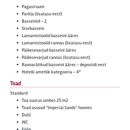
Pagasiruum
Parkla (lisatasu eest)
Basseinid – 2
Sisebassein
Lamamistoolid basseini ääres
Lamamistoolid rannas (lisatasu eest)
Päikesevarjud basseini ääres
Päikesevarjud rannas (lisatasu eest)
Rannarätikud basseini ääres - deposiidi eest
Hotelli ametlik kategooria – 4*
Toad
Standard
Toa suurus umbes 25 m2
Toad asuvad "Imperial Sands" hoones
Dušš
WC
Föön