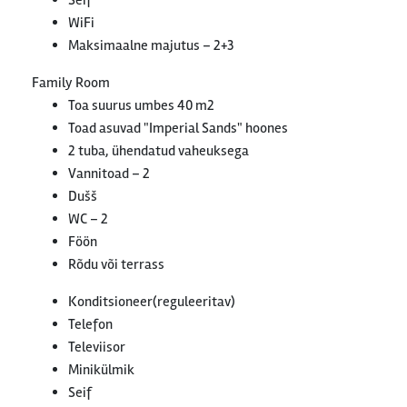
Seif
WiFi
Maksimaalne majutus – 2+3
Family Room
Toa suurus umbes 40 m2
Toad asuvad "Imperial Sands" hoones
2 tuba, ühendatud vaheuksega
Vannitoad – 2
Dušš
WC – 2
Föön
Rõdu või terrass
Konditsioneer(reguleeritav)
Telefon
Televiisor
Minikülmik
Seif