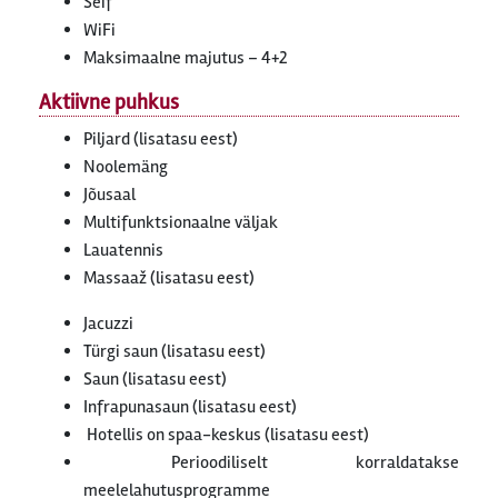
Seif
WiFi
Maksimaalne majutus – 4+2
Aktiivne puhkus
Piljard (lisatasu eest)
Noolemäng
Jõusaal
Multifunktsionaalne väljak
Lauatennis
Massaaž (lisatasu eest)
Jacuzzi
Türgi saun (lisatasu eest)
Saun (lisatasu eest)
Infrapunasaun (lisatasu eest)
Hotellis on spaa-keskus (lisatasu eest)
Perioodiliselt korraldatakse
meelelahutusprogramme