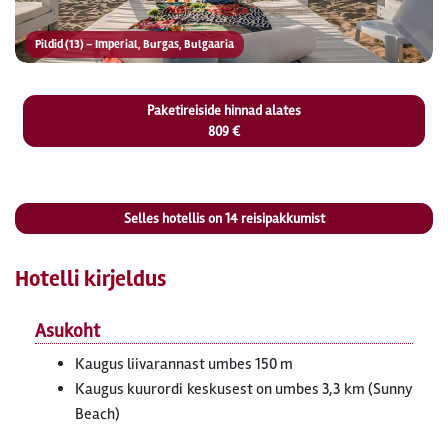
Pildid (13) – Imperial, Burgas, Bulgaaria
Paketireiside hinnad alates
809 €
Selles hotellis on
14
reisipakkumist
Hotelli kirjeldus
Asukoht
Kaugus liivarannast umbes 150 m
Kaugus kuurordi keskusest on umbes 3,3 km (Sunny
Beach)