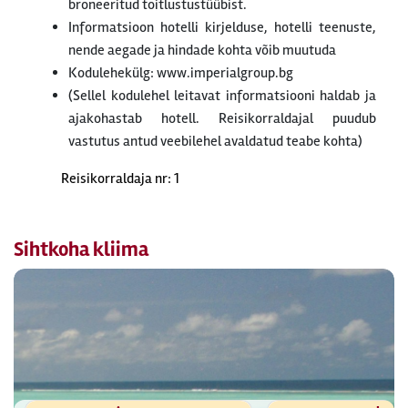
broneeritud toitlustustüübist.
Informatsioon hotelli kirjelduse, hotelli teenuste,
nende aegade ja hindade kohta võib muutuda
Kodulehekülg: www.imperialgroup.bg
(Sellel kodulehel leitavat informatsiooni haldab ja
ajakohastab hotell. Reisikorraldajal puudub
vastutus antud veebilehel avaldatud teabe kohta)
Reisikorraldaja nr: 1
Sihtkoha kliima