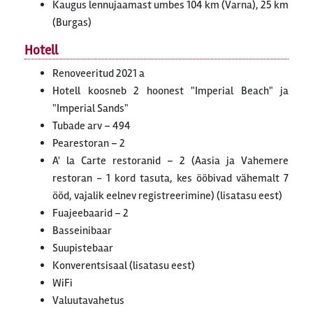
Kaugus lennujaamast umbes 104 km (Varna), 25 km
(Burgas)
Hotell
Renoveeritud 2021 a
Hotell koosneb 2 hoonest "Imperial Beach" ja
"Imperial Sands"
Tubade arv – 494
Pearestoran – 2
A' la Carte restoranid – 2 (Aasia ja Vahemere
restoran - 1 kord tasuta, kes ööbivad vähemalt 7
ööd, vajalik eelnev registreerimine) (lisatasu eest)
Fuajeebaarid – 2
Basseinibaar
Suupistebaar
Konverentsisaal (lisatasu eest)
WiFi
Valuutavahetus