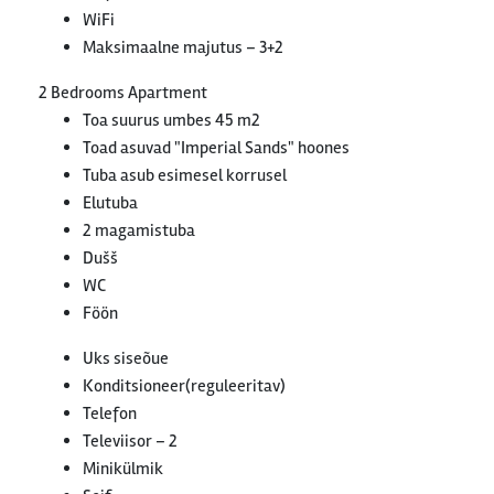
WiFi
Maksimaalne majutus – 3+2
2 Bedrooms Apartment
Toa suurus umbes 45 m2
Toad asuvad "Imperial Sands" hoones
Tuba asub esimesel korrusel
Elutuba
2 magamistuba
Dušš
WC
Föön
Uks siseõue
Konditsioneer(reguleeritav)
Telefon
Televiisor – 2
Minikülmik