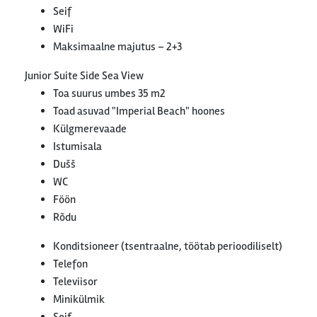
Seif
WiFi
Maksimaalne majutus – 2+3
Junior Suite Side Sea View
Toa suurus umbes 35 m2
Toad asuvad "Imperial Beach" hoones
Külgmerevaade
Istumisala
Dušš
WC
Föön
Rõdu
Konditsioneer (tsentraalne, töötab perioodiliselt)
Telefon
Televiisor
Minikülmik