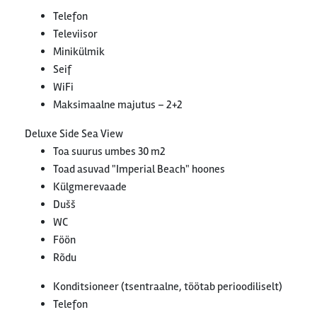
Telefon
Televiisor
Minikülmik
Seif
WiFi
Maksimaalne majutus – 2+2
Deluxe Side Sea View
Toa suurus umbes 30 m2
Toad asuvad "Imperial Beach" hoones
Külgmerevaade
Dušš
WC
Föön
Rõdu
Konditsioneer (tsentraalne, töötab perioodiliselt)
Telefon