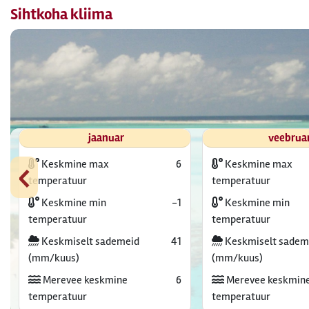
Sihtkoha kliima
jaanuar
veebrua
‹
Keskmine max
6
Keskmine max
temperatuur
temperatuur
Keskmine min
-1
Keskmine min
temperatuur
temperatuur
Keskmiselt sademeid
41
Keskmiselt sadem
(mm/kuus)
(mm/kuus)
Merevee keskmine
6
Merevee keskmin
temperatuur
temperatuur