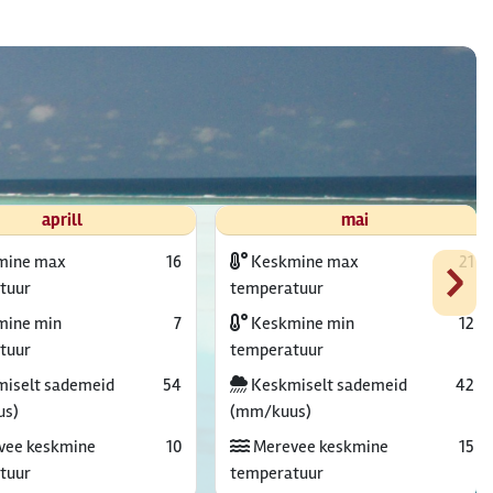
aprill
mai
›
mine max
16
Keskmine max
21
tuur
temperatuur
ine min
7
Keskmine min
12
tuur
temperatuur
iselt sademeid
54
Keskmiselt sademeid
42
us)
(mm/kuus)
vee keskmine
10
Merevee keskmine
15
tuur
temperatuur