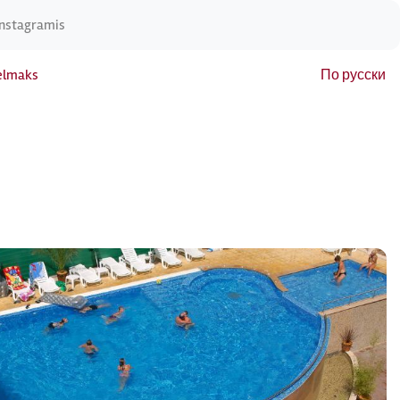
Instagramis
elmaks
По русски