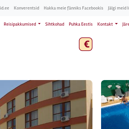
id.ee
Konverentsid
Hakka meie fänniks Facebookis
Jälgi meid 
Reisipakkumised
Sihtkohad
Puhka Eestis
Kontakt
Jär
€