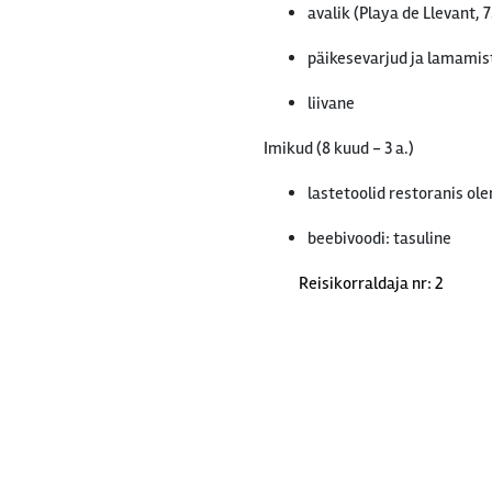
avalik (Playa de Llevant, 
päikesevarjud ja lamamist
liivane
Imikud (8 kuud - 3 a.)
lastetoolid restoranis ol
beebivoodi: tasuline
Reisikorraldaja nr: 2