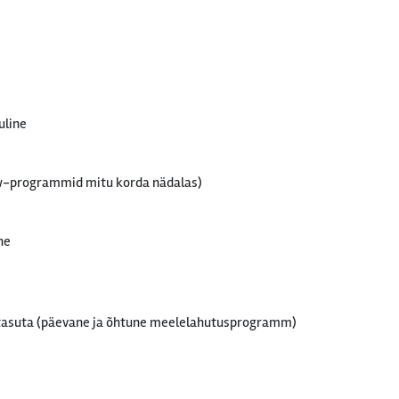
uline
w-programmid mitu korda nädalas)
ne
asuta (päevane ja õhtune meelelahutusprogramm)