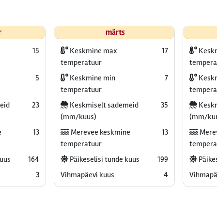
r
märts
15
Keskmine max
17
Kesk
temperatuur
tempera
5
Keskmine min
7
Keskm
temperatuur
tempera
eid
23
Keskmiselt sademeid
35
Keskm
(mm/kuus)
(mm/ku
e
13
Merevee keskmine
13
Mere
temperatuur
tempera
kuus
164
Päikeselisi tunde kuus
199
Päikes
3
Vihmapäevi kuus
4
Vihmapä