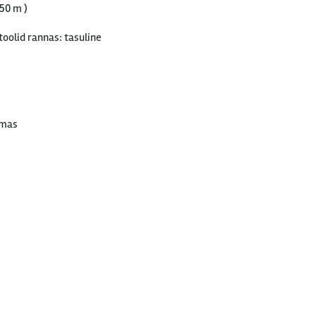
750 m )
oolid rannas: tasuline
emas