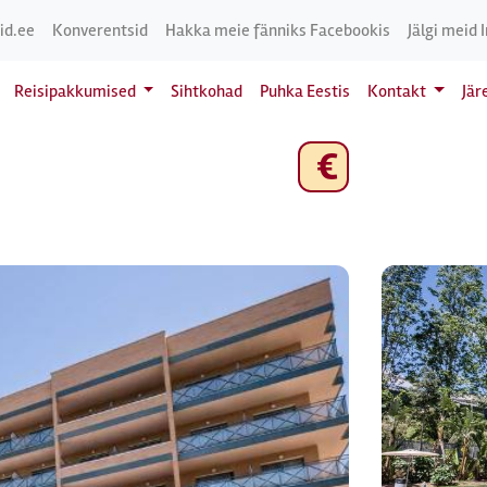
id.ee
Konverentsid
Hakka meie fänniks Facebookis
Jälgi meid 
Reisipakkumised
Sihtkohad
Puhka Eestis
Kontakt
Jär
€