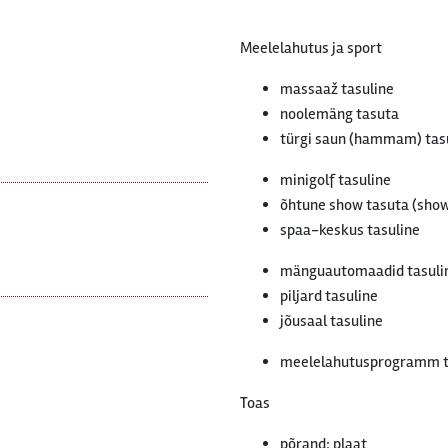
Meelelahutus ja sport
massaaž tasuline
noolemäng tasuta
türgi saun (hammam) tas
minigolf tasuline
õhtune show tasuta (sho
spaa-keskus tasuline
mänguautomaadid tasuli
piljard tasuline
jõusaal tasuline
meelelahutusprogramm t
Toas
põrand: plaat