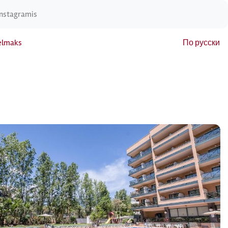
Instagramis
elmaks
По русски