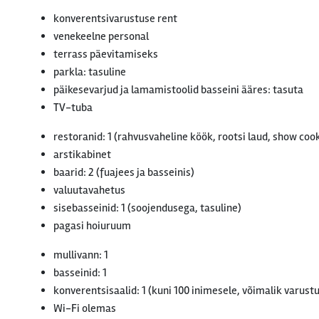
konverentsivarustuse rent
venekeelne personal
terrass päevitamiseks
parkla: tasuline
päikesevarjud ja lamamistoolid basseini ääres: tasuta
TV-tuba
restoranid: 1 (rahvusvaheline köök, rootsi laud, show coo
arstikabinet
baarid: 2 (fuajees ja basseinis)
valuutavahetus
sisebasseinid: 1 (soojendusega, tasuline)
pagasi hoiuruum
mullivann: 1
basseinid: 1
konverentsisaalid: 1 (kuni 100 inimesele, võimalik varust
Wi-Fi olemas