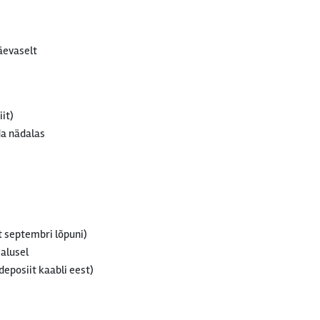
äevaselt
iit)
da nädalas
t septembri lõpuni)
 alusel
(deposiit kaabli eest)