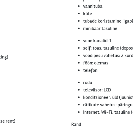
vannituba
küte
tubade koristamine: igap
minibaar tasuline
vene kanalid: 1
seif: toas, tasuline (depos
voodipesu vahetus: 2 kor
king)
föön: olemas
telefon
rõdu
televiisor: LCD
konditsioneer: üld (juunis
rätikute vahetus: päringu
Internet: Wi-Fi, tasuline 
use rent)
Rand