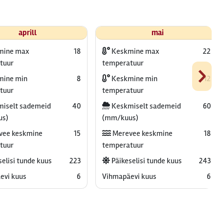
aprill
mai
mine max
18
Keskmine max
22
›
tuur
temperatuur
ine min
8
Keskmine min
12
tuur
temperatuur
iselt sademeid
40
Keskmiselt sademeid
60
us)
(mm/kuus)
vee keskmine
15
Merevee keskmine
18
tuur
temperatuur
elisi tunde kuus
223
Päikeselisi tunde kuus
243
evi kuus
6
Vihmapäevi kuus
6