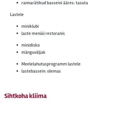
rannarätikud basseini ääres: tasuta
Lastele
miniklubi
laste menüü restoranis
minidisko
mänguväljak
Meelelahutusprogramm lastele
lastebassein: olemas
Sihtkoha kliima