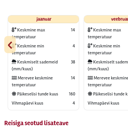
jaanuar
veebrua
Keskmine max
14
Keskmine max
‹
temperatuur
temperatuur
Keskmine min
4
Keskmine min
temperatuur
temperatuur
Keskmiselt sademeid
38
Keskmiselt sadem
(mm/kuus)
(mm/kuus)
Merevee keskmine
14
Merevee keskmin
temperatuur
temperatuur
Päikeselisi tunde kuus
160
Päikeselisi tunde 
Vihmapäevi kuus
4
Vihmapäevi kuus
Reisiga seotud lisateave