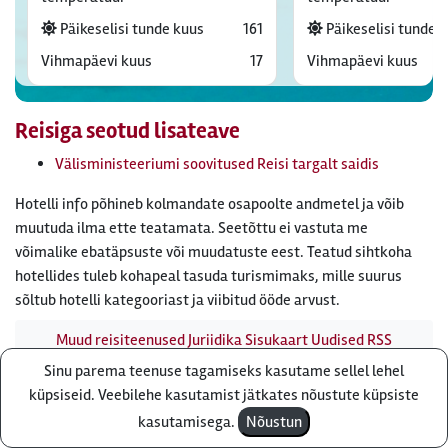
Päikeselisi tunde kuus
161
Päikeselisi tunde 
Vihmapäevi kuus
17
Vihmapäevi kuus
Reisiga seotud lisateave
Välisministeeriumi soovitused Reisi targalt saidis
Hotelli info põhineb kolmandate osapoolte andmetel ja võib
muutuda ilma ette teatamata. Seetõttu ei vastuta me
võimalike ebatäpsuste või muudatuste eest. Teatud sihtkoha
hotellides tuleb kohapeal tasuda turismimaks, mille suurus
sõltub hotelli kategooriast ja viibitud ööde arvust.
Muud reisiteenused
Juriidika
Sisukaart
Uudised
RSS
uudisvoog
Firmast
Ärikliendile
Otsi infot meie saidist
Sinu parema teenuse tagamiseks kasutame sellel lehel
Küsi pakkumist
küpsiseid. Veebilehe kasutamist jätkates nõustute küpsiste
Reisibüroo Reisiekspert, Roosikrantsi 8B Tallinn, Eesti - e-
kasutamisega.
Nõustun
post: ebyroo[ät]reisiekspert.ee - telefon:
610 8600