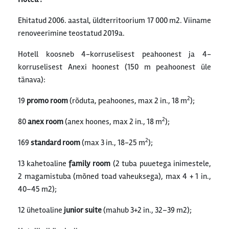
Ehitatud 2006. aastal, üldterritoorium 17 000 m2. Viiname
renoveerimine teostatud 2019a.
Hotell koosneb 4-korruselisest peahoonest ja 4-
korruselisest Anexi hoonest (150 m peahoonest üle
tänava):
2
19
promo room
(rõduta, peahoones, max 2 in., 18 m
);
2
80
anex room
(anex hoones, max 2 in., 18 m
);
2
169
standard room
(max 3 in., 18-25 m
);
13 kahetoaline
family room
(2 tuba puuetega inimestele,
2 magamistuba (mõned toad vaheuksega), max 4 + 1 in.,
40–45 m2);
12 ühetoaline
junior suite
(mahub 3+2 in., 32–39 m2);