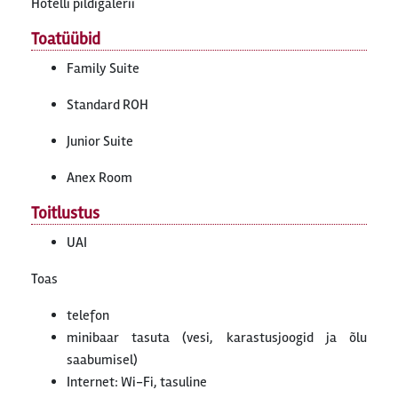
Hotelli pildigalerii
Toatüübid
Family Suite
Standard ROH
Junior Suite
Anex Room
Toitlustus
UAI
Toas
telefon
minibaar tasuta (vesi, karastusjoogid ja õlu
saabumisel)
Internet: Wi-Fi, tasuline