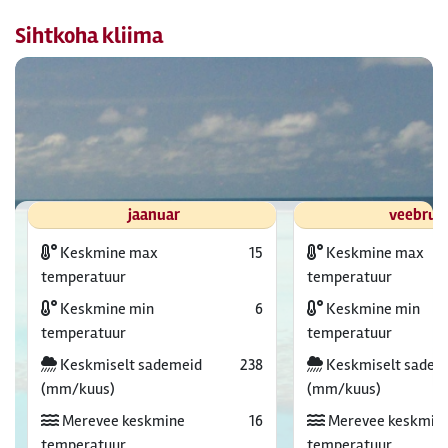
Sihtkoha kliima
jaanuar
veebrua
Keskmine max
15
Keskmine max
temperatuur
temperatuur
Keskmine min
6
Keskmine min
temperatuur
temperatuur
Keskmiselt sademeid
238
Keskmiselt sadem
(mm/kuus)
(mm/kuus)
Merevee keskmine
16
Merevee keskmin
temperatuur
temperatuur