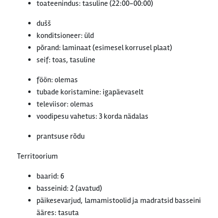
toateenindus: tasuline (22:00-00:00)
dušš
konditsioneer: üld
põrand: laminaat (esimesel korrusel plaat)
seif: toas, tasuline
föön: olemas
tubade koristamine: igapäevaselt
televiisor: olemas
voodipesu vahetus: 3 korda nädalas
prantsuse rõdu
Territoorium
baarid: 6
basseinid: 2 (avatud)
päikesevarjud, lamamistoolid ja madratsid basseini
ääres: tasuta