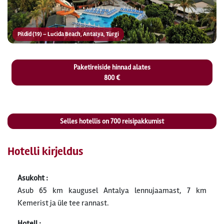
Pildid (19) – Lucida Beach, Antalya, Türgi
Paketireiside hinnad alates
800 €
Selles hotellis on
700
reisipakkumist
Hotelli kirjeldus
Asukoht :
Asub 65 km kaugusel Antalya lennujaamast, 7 km
Kemerist ja üle tee rannast.
Hotell :