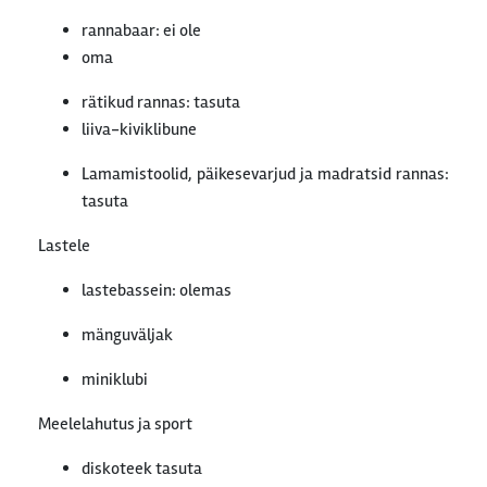
rannabaar: ei ole
oma
rätikud rannas: tasuta
liiva-kiviklibune
Lamamistoolid, päikesevarjud ja madratsid rannas:
tasuta
Lastele
lastebassein: olemas
mänguväljak
miniklubi
Meelelahutus ja sport
diskoteek tasuta