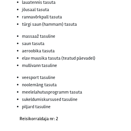
lauatennis tasuta
jõusaal tasuta
rannavõrkpall tasuta
türgi saun (hammam) tasuta
massaaž tasuline
saun tasuta
aeroobika tasuta
elav muusika tasuta (teatud päevadel)
mullivann tasuline
veesport tasuline
noolemäng tasuta
meelelahutusprogramm tasuta
sukeldumiskursused tasuline
piljard tasuline
Reisikorraldaja nr: 2