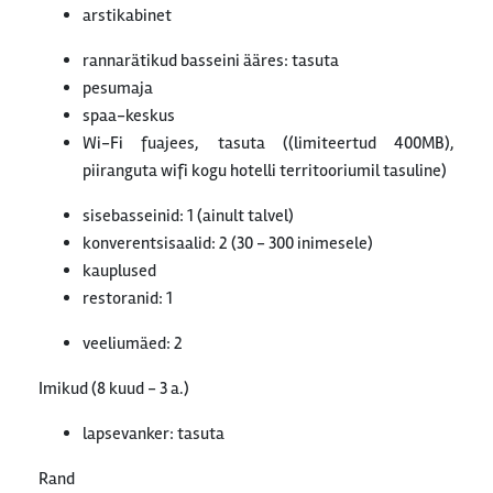
arstikabinet
rannarätikud basseini ääres: tasuta
pesumaja
spaa-keskus
Wi-Fi fuajees, tasuta ((limiteertud 400MB),
piiranguta wifi kogu hotelli territooriumil tasuline)
sisebasseinid: 1 (ainult talvel)
konverentsisaalid: 2 (30 - 300 inimesele)
kauplused
restoranid: 1
veeliumäed: 2
Imikud (8 kuud - 3 a.)
lapsevanker: tasuta
Rand