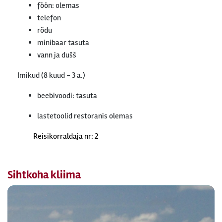
föön: olemas
telefon
rõdu
minibaar tasuta
vann ja dušš
Imikud (8 kuud - 3 a.)
beebivoodi: tasuta
lastetoolid restoranis olemas
Reisikorraldaja nr: 2
Sihtkoha kliima