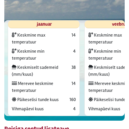
jaanuar
veebrua
Keskmine max
14
Keskmine max
temperatuur
temperatuur
Keskmine min
4
Keskmine min
temperatuur
temperatuur
Keskmiselt sademeid
38
Keskmiselt sadem
(mm/kuus)
(mm/kuus)
Merevee keskmine
14
Merevee keskmin
temperatuur
temperatuur
Päikeselisi tunde kuus
160
Päikeselisi tunde 
Vihmapäevi kuus
4
Vihmapäevi kuus