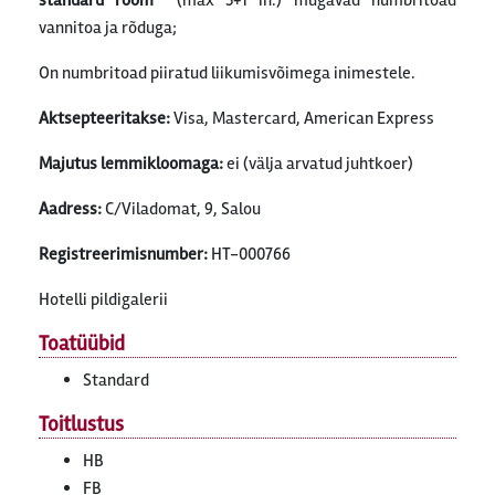
standard room
(max 3+1 in.) mugavad numbritoad
vannitoa ja rõduga;
On numbritoad piiratud liikumisvõimega inimestele.
Aktsepteeritakse:
Visa, Mastercard, American Express
Majutus lemmikloomaga:
ei (välja arvatud juhtkoer)
Aadress:
C/Viladomat, 9, Salou
Registreerimisnumber
:
HT-000766
Hotelli pildigalerii
Toatüübid
Standard
Toitlustus
HB
FB