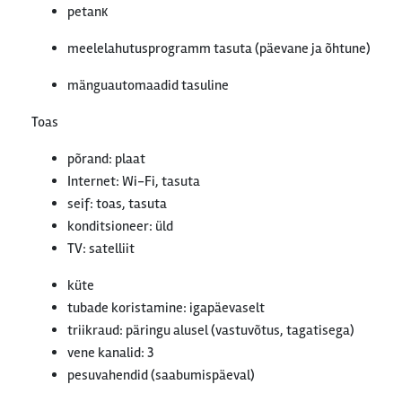
petanк
meelelahutusprogramm tasuta (päevane ja õhtune)
mänguautomaadid tasuline
Toas
põrand: plaat
Internet: Wi-Fi, tasuta
seif: toas, tasuta
konditsioneer: üld
TV: satelliit
küte
tubade koristamine: igapäevaselt
triikraud: päringu alusel (vastuvõtus, tagatisega)
vene kanalid: 3
pesuvahendid (saabumispäeval)