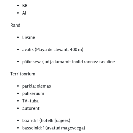
BB
AI
Rand
liivane
avalik (Playa de Llevant, 400 m)
päikesevarjud ja lamamistoolid rannas: tasuline
Territoorium
parkla: olemas
puhkeruum
TV-tuba
autorent
baarid: 1 (hotelli fuajees)
basseinid: 1 (avatud mageveega)