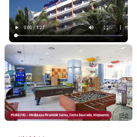
Pildid (19) – Medplaya Piramide Salou, Costa Daurada, Hispaania