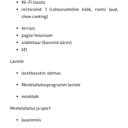
Wi-Fi tasuta
restoranid: 1 (rahvusvaheline köök, rootsi laud,
show cooking)
terrass
pagasi hoiuruum
snäkkbaar (basseini ääres)
lift
Lastele
lastebassein: olemas
Meelelahutusprogramm lastele
miniklubi
Meelelahutus ja sport
lauatennis