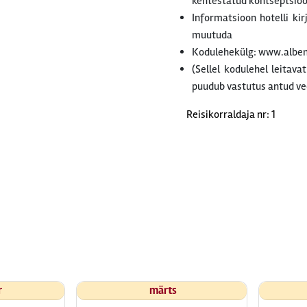
kehtestatud kontseptsiooni
Informatsioon hotelli ki
muutuda
Kodulehekülg: www.albe
(Sellel kodulehel leitava
puudub vastutus antud ve
Reisikorraldaja nr: 1
r
märts