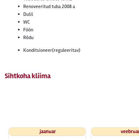
Renoveeritud tuba 2008 a
Dušš
WC
Föön
Rõdu
Konditsioneer(reguleeritav)
Sihtkoha kliima
jaanuar
veebrua