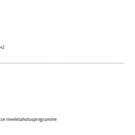
2+2
takse meelelahutusprogramme