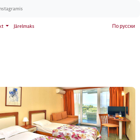
Instagramis
kt
Järelmaks
По русски