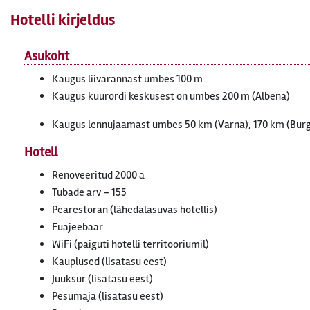
Hotelli kirjeldus
Asukoht
Kaugus liivarannast umbes 100 m
Kaugus kuurordi keskusest on umbes 200 m (Albena)
Kaugus lennujaamast umbes 50 km (Varna), 170 km (Bur
Hotell
Renoveeritud 2000 a
Tubade arv – 155
Pearestoran (lähedalasuvas hotellis)
Fuajeebaar
WiFi (paiguti hotelli territooriumil)
Kauplused (lisatasu eest)
Juuksur (lisatasu eest)
Pesumaja (lisatasu eest)