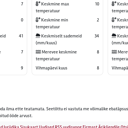
7
Keskmine max
10
Kesk
temperatuur
tempera
0
Keskmine min
2
Keskm
temperatuur
tempera
eid
41
Keskmiselt sademeid
34
Keskm
(mm/kuus)
(mm/ku
e
7
Merevee keskmine
8
Mere
temperatuur
tempera
9
Vihmapäevi kuus
8
Vihmapä
da ilma ette teatamata. Seetõttu ei vastuta me võimalike ebatäpsus
bitud ööde arvust.
ed
Juriidika
Sisukaart
Uudised
RSS uudisvoog
Firmast
Ärikliendile
Otsi