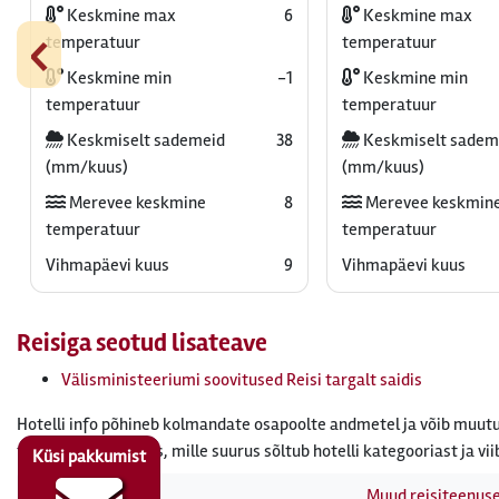
Keskmine max
6
Keskmine max
‹
temperatuur
temperatuur
Keskmine min
-1
Keskmine min
temperatuur
temperatuur
Keskmiselt sademeid
38
Keskmiselt sadem
(mm/kuus)
(mm/kuus)
Merevee keskmine
8
Merevee keskmin
temperatuur
temperatuur
Vihmapäevi kuus
9
Vihmapäevi kuus
Reisiga seotud lisateave
Välisministeeriumi soovitused Reisi targalt saidis
Hotelli info põhineb kolmandate osapoolte andmetel ja võib muutu
tasuda turismimaks, mille suurus sõltub hotelli kategooriast ja vii
Küsi pakkumist
Muud reisiteenus