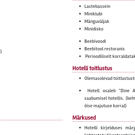
Lastebassein
Miniklubi
Mänguväljak
Minidisko
Beebivoodi
Beebitool restoranis
)
Perioodiliselt korraldat
Hotelli toitlustus
Olemasolevad toitlustust
Hotell osaleb "Dine 
saabumisel hotellis. (keh
öise majutuse korral)
Märkused
Hotelli kirjelduses mär