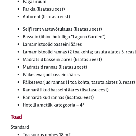
Pagasiruum
Parkla (lisatasu eest)
Autorent (lisatasu eest)
Seifi rent vastuvõtulauas (lisatasu eest)
Bassein (ühine hotelliga "Laguna Garden")
Lamamistoolid basseini ääres
Lamamistoolid rannas (2 toa kohta; tasuta alates 3. reast
Madratsid basseini ääres (lisatasu eest)
Madratsid rannas (lisatasu eest)
Päikesevarjud basseini ääres
Päikesevarjud rannas (1 toa kohta, tasuta alates 3. reast)
Rannarätikud basseini ääres (lisatasu eest)
Rannarätikud rannas (lisatasu eest)
Hotelli ametlik kategooria – 4*
Toad
Standard
Toa suurus umbes 18 m2