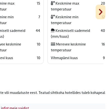
mine max
15
Keskmine max
20
›
tuur
temperatuur
ine min
7
Keskmine min
12
tuur
temperatuur
iselt sademeid
44
Keskmiselt sademeid
40
us)
(mm/kuus)
vee keskmine
10
Merevee keskmine
16
tuur
temperatuur
evi kuus
10
Vihmapäevi kuus
9
te või muudatuste eest. Teatud sihtkoha hotellides tuleb kohapeal
 infot meie saidist