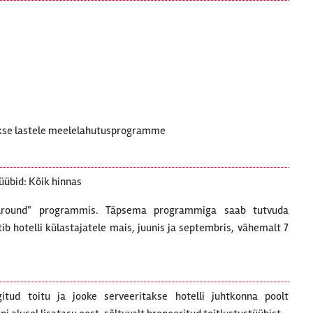
akse lastele meelelahutusprogramme
üübid: Kõik hinnas
Around" programmis. Täpsema programmiga saab tutvuda
tib hotelli külastajatele mais, juunis ja septembris, vähemalt 7
gitud toitu ja jooke serveeritakse hotelli juhtkonna poolt