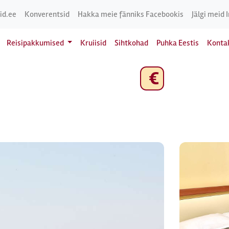
id.ee
Konverentsid
Hakka meie fänniks Facebookis
Jälgi meid 
Reisipakkumised
Kruiisid
Sihtkohad
Puhka Eestis
Konta
€