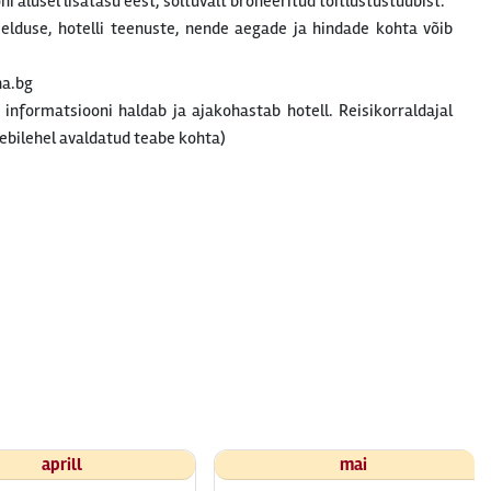
 alusel lisatasu eest, sõltuvalt broneeritud toitlustustüübist.
rjelduse, hotelli teenuste, nende aegade ja hindade kohta võib
na.bg
t informatsiooni haldab ja ajakohastab hotell. Reisikorraldajal
ebilehel avaldatud teabe kohta)
aprill
mai