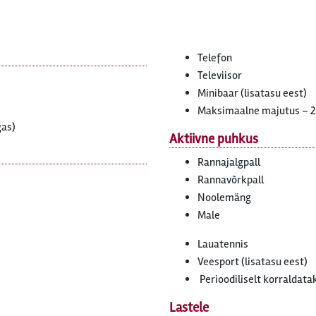
Telefon
Televiisor
Minibaar (lisatasu eest)
Maksimaalne majutus – 
gas)
Aktiivne puhkus
Rannajalgpall
Rannavõrkpall
Noolemäng
Male
Lauatennis
Veesport (lisatasu eest)
Perioodiliselt korralda
Lastele