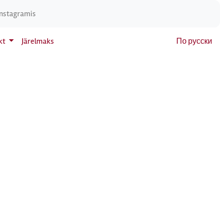
Instagramis
kt
Järelmaks
По русски