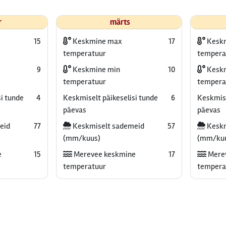
r
märts
15
Keskmine max
17
Kesk
temperatuur
tempera
9
Keskmine min
10
Keskm
temperatuur
tempera
i tunde
4
Keskmiselt päikeselisi tunde
6
Keskmise
päevas
päevas
eid
77
Keskmiselt sademeid
57
Keskm
(mm/kuus)
(mm/ku
e
15
Merevee keskmine
17
Mere
temperatuur
tempera