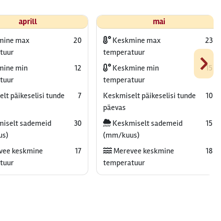
aprill
mai
mine max
20
Keskmine max
23
›
tuur
temperatuur
ine min
12
Keskmine min
15
tuur
temperatuur
lt päikeselisi tunde
7
Keskmiselt päikeselisi tunde
10
päevas
iselt sademeid
30
Keskmiselt sademeid
15
us)
(mm/kuus)
vee keskmine
17
Merevee keskmine
18
tuur
temperatuur