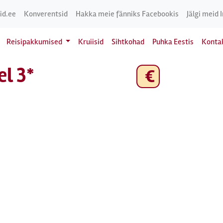
id.ee
Konverentsid
Hakka meie fänniks Facebookis
Jälgi meid 
Reisipakkumised
Kruiisid
Sihtkohad
Puhka Eestis
Konta
el 3*
€