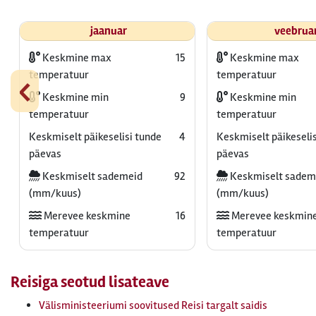
jaanuar
veebrua
Keskmine max
15
Keskmine max
‹
temperatuur
temperatuur
Keskmine min
9
Keskmine min
temperatuur
temperatuur
Keskmiselt päikeselisi tunde
4
Keskmiselt päikeselis
päevas
päevas
Keskmiselt sademeid
92
Keskmiselt sadem
(mm/kuus)
(mm/kuus)
Merevee keskmine
16
Merevee keskmin
temperatuur
temperatuur
Reisiga seotud lisateave
Välisministeeriumi soovitused Reisi targalt saidis