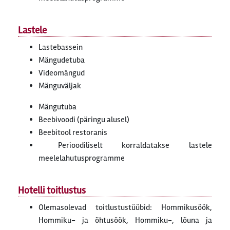
Lastele
Lastebassein
Mängudetuba
Videomängud
Mänguväljak
Mängutuba
Beebivoodi (päringu alusel)
Beebitool restoranis
Perioodiliselt korraldatakse lastele
meelelahutusprogramme
Hotelli toitlustus
Olemasolevad toitlustustüübid: Hommikusöök,
Hommiku- ja õhtusöök, Hommiku-, lõuna ja