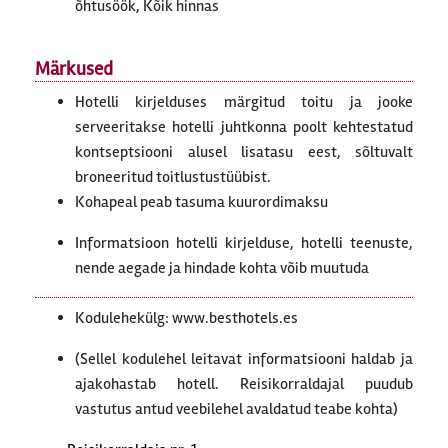
õhtusöök, Kõik hinnas
Märkused
Hotelli kirjelduses märgitud toitu ja jooke
serveeritakse hotelli juhtkonna poolt kehtestatud
kontseptsiooni alusel lisatasu eest, sõltuvalt
broneeritud toitlustustüübist.
Kohapeal peab tasuma kuurordimaksu
Informatsioon hotelli kirjelduse, hotelli teenuste,
nende aegade ja hindade kohta võib muutuda
Kodulehekülg: www.besthotels.es
(Sellel kodulehel leitavat informatsiooni haldab ja
ajakohastab hotell. Reisikorraldajal puudub
vastutus antud veebilehel avaldatud teabe kohta)