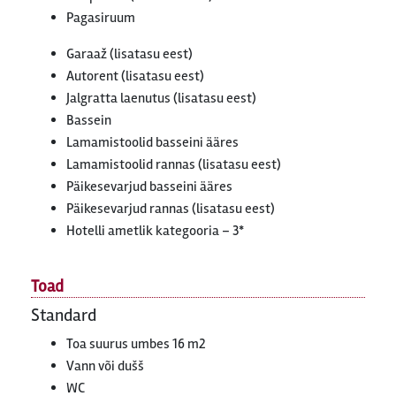
Pagasiruum
Garaaž (lisatasu eest)
Autorent (lisatasu eest)
Jalgratta laenutus (lisatasu eest)
Bassein
Lamamistoolid basseini ääres
Lamamistoolid rannas (lisatasu eest)
Päikesevarjud basseini ääres
Päikesevarjud rannas (lisatasu eest)
Hotelli ametlik kategooria – 3*
Toad
Standard
Toa suurus umbes 16 m2
Vann või dušš
WC