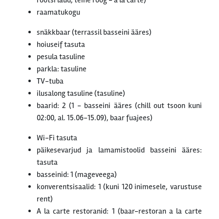
rootsi laud, teine roog - a la carte)
raamatukogu
snäkkbaar (terrassil basseini ääres)
hoiuseif tasuta
pesula tasuline
parkla: tasuline
TV-tuba
ilusalong tasuline (tasuline)
baarid: 2 (1 - basseini ääres (chill out tsoon kuni
02:00, al. 15.06-15.09), baar fuajees)
Wi-Fi tasuta
päikesevarjud ja lamamistoolid basseini ääres:
tasuta
basseinid: 1 (mageveega)
konverentsisaalid: 1 (kuni 120 inimesele, varustuse
rent)
A la carte restoranid: 1 (baar-restoran a la carte