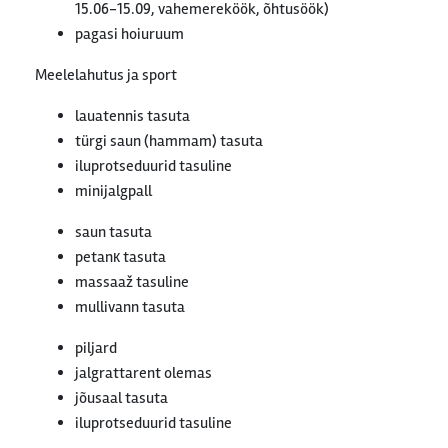
15.06-15.09, vahemereköök, õhtusöök)
pagasi hoiuruum
Meelelahutus ja sport
lauatennis tasuta
türgi saun (hammam) tasuta
iluprotseduurid tasuline
minijalgpall
saun tasuta
petanк tasuta
massaaž tasuline
mullivann tasuta
piljard
jalgrattarent olemas
jõusaal tasuta
iluprotseduurid tasuline