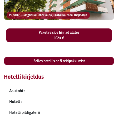
Pildid (7) – Magnolia Hotel Salou, Costa Daurada, Hispaania
Paketireiside hinnad alates
1024 €
Selles hotellis on
5
reisipakkumist
Hotelli kirjeldus
Asukoht :
Hotell :
Hotelli pildigalerii