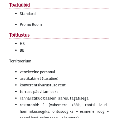
Toatüübid
Standard
Promo Room
Toitlustus
HB
BB
Territoorium
venekeelne personal
arstikabinet (tasuline)
konverentsivarustuse rent
terrass päevitamiseks
rannarätikud basseini ääres: tagatisega
restoranid: 1 (vahemere köök, rootsi laud-
hommikusöögiks, õhtusöögiks – esimene roog -