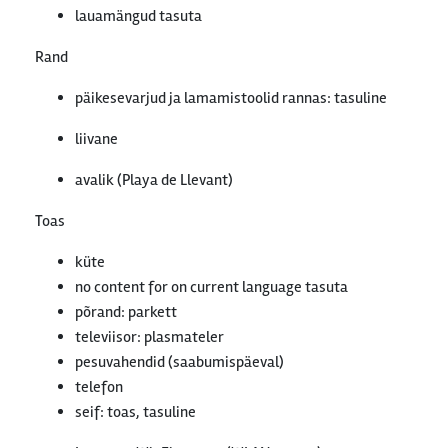
lauamängud tasuta
Rand
päikesevarjud ja lamamistoolid rannas: tasuline
liivane
avalik (Playa de Llevant)
Toas
küte
no content for on current language tasuta
põrand: parkett
televiisor: plasmateler
pesuvahendid (saabumispäeval)
telefon
seif: toas, tasuline