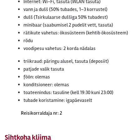
Internet: Wi-Fi, tasuta (WLAN tasuta)
vann ja dušš (50% tubades, 1–3 korrustel)
dušš (Tsirkulaarse duššiga 50% tubadest)
minibaar (saabumisel 2 pudelit vett, tasuta)
rätikute vahetus: ökosüsteem (kehtib ökosüsteem)
rõdu
voodipesu vahetus: 2 korda nädalas
triikraud: päringu alusel, tasuta (deposiit)
patjade valik tasuta
föön: olemas
konditsioneer: olemas
toateenindus: tasuline (kell 19:30 kuni 23:00)
tubade koristamine: igapäevaselt
Reisikorraldaja nr: 2
Sihtkoha kliima