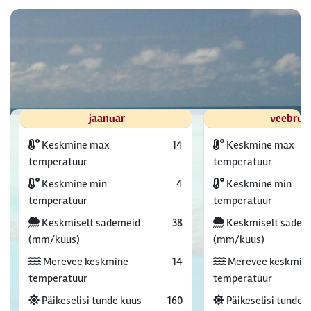
jaanuar
veebrua
Keskmine max
14
Keskmine max
temperatuur
temperatuur
Keskmine min
4
Keskmine min
temperatuur
temperatuur
Keskmiselt sademeid
38
Keskmiselt sadem
(mm/kuus)
(mm/kuus)
Merevee keskmine
14
Merevee keskmin
temperatuur
temperatuur
Päikeselisi tunde kuus
160
Päikeselisi tunde 