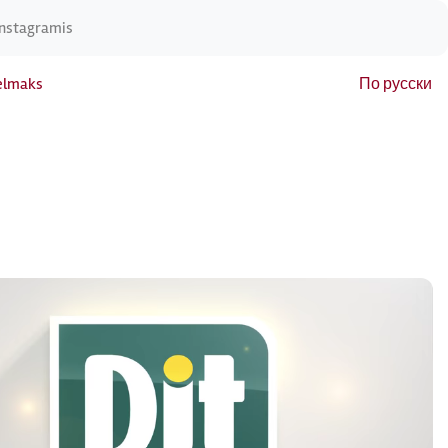
Instagramis
elmaks
По русски