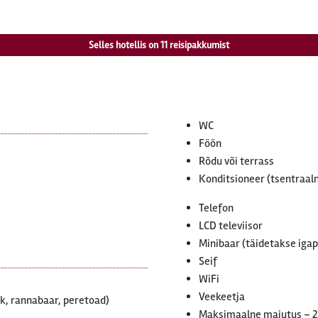
Selles hotellis on
11
reisipakkumist
WC
Föön
Rõdu või terrass
Konditsioneer (tsentraaln
)
Telefon
LCD televiisor
Minibaar (täidetakse iga
Seif
WiFi
Veekeetja
ik, rannabaar, peretoad)
Maksimaalne majutus – 2