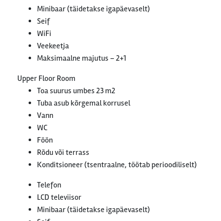
Minibaar (täidetakse igapäevaselt)
Seif
WiFi
Veekeetja
Maksimaalne majutus – 2+1
Upper Floor Room
Toa suurus umbes 23 m2
Tuba asub kõrgemal korrusel
Vann
WC
Föön
Rõdu või terrass
Konditsioneer (tsentraalne, töötab perioodiliselt)
Telefon
LCD televiisor
Minibaar (täidetakse igapäevaselt)