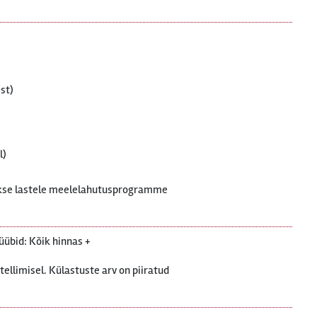
st)
l)
akse lastele meelelahutusprogramme
übid: Kõik hinnas +
etellimisel. Külastuste arv on piiratud