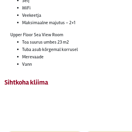
Seif
WiFi
Veekeetja
Maksimaalne majutus – 2+1
Upper Floor Sea View Room
Toa suurus umbes 23 m2
Tuba asub kõrgemal korrusel
Merevaade
Vann
Sihtkoha kliima