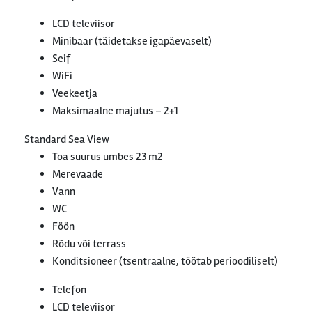
LCD televiisor
Minibaar (täidetakse igapäevaselt)
Seif
WiFi
Veekeetja
Maksimaalne majutus – 2+1
Standard Sea View
Toa suurus umbes 23 m2
Merevaade
Vann
WC
Föön
Rõdu või terrass
Konditsioneer (tsentraalne, töötab perioodiliselt)
Telefon
LCD televiisor