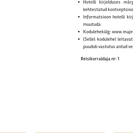
Hotelli kirjelduses mär
kehtestatud kontseptsiooni
Informatsioon hotelli ki
muutuda
Kodulehekülg: www.maje
(Sellel kodulehel leitava
puudub vastutus antud ve
Reisikorraldaja nr: 1