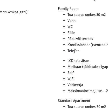
Family Room
embri keskpaigani)
Toa suurus umbes 30 m2
Vann
WC
Föön
Rõdu või terrass
Konditsioneer (tsentraaln
Telefon
LCD televiisor
Minibaar (täidetakse iga
Seif
WiFi
Veekeetja
Maksimaalne majutus – 
Standard Apartment
Toa suurus umbes 60 m2