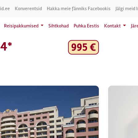
id.ee
Konverentsid
Hakka meie fänniks Facebookis
Jälgi meid 
Reisipakkumised
Sihtkohad
Puhka Eestis
Kontakt
Jär
 4*
995 €