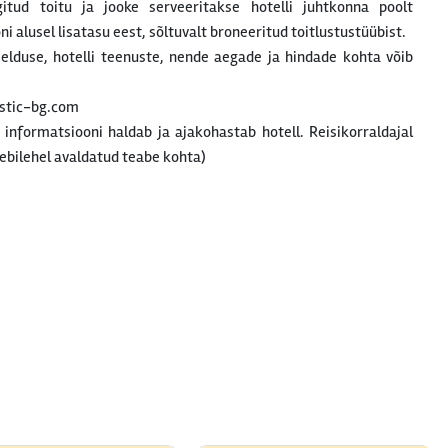
gitud toitu ja jooke serveeritakse hotelli juhtkonna poolt
 alusel lisatasu eest, sõltuvalt broneeritud toitlustustüübist.
rjelduse, hotelli teenuste, nende aegade ja hindade kohta võib
stic-bg.com
t informatsiooni haldab ja ajakohastab hotell. Reisikorraldajal
ebilehel avaldatud teabe kohta)