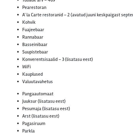
Tubade arv – 409
Pearestoran
A' la Carte restoranid – 2 (avatud juuni keskpaigast sept
Kohvik
Fuajeebaar
Rannabaar
Basseinibaar
Suupistebaar
Konverentsisaalid – 3 (lisatasu eest)
WiFi
Kauplused
Valuutavahetus
Pangaautomaat
Juuksur (lisatasu eest)
Pesumaja (lisatasu eest)
Arst (lisatasu eest)
Pagasiruum
Parkla