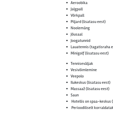
Aeroobika
Jalgpall
Võrkpall
Piljard (lisatasu eest)
Noolemäng
Jõusaal
Joogatunnid
Lauatennis (tagatisraha e
Minigolf (lisatasu eest)
Tenniseväljak
Vesivõimlemine
Veepolo
Ilukeskus (lisatasu eest)
Massaaž (lisatasu eest)
Saun
Hotellis on spaa-keskus (
Perioodiliselt korralda