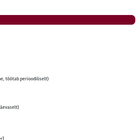
e, töötab perioodiliselt)
päevaselt)
+1