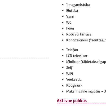
1 magamistuba
Elutuba
Vann
WC
Föön
Rõdu või terrass
Konditsioneer (tsentraaln
Telefon
LCD televiisor
Minibaar (täidetakse iga
Seif
WiFi
Veekeetja
Kööginurk
Maksimaalne majutus – 3
Aktiivne puhkus