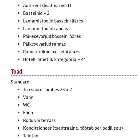
Autorent (lisatasu eest)
Basseinid – 2
Lamamistoolid basseini ääres
Lamamistoolid rannas
Päikesevarjud basseini ääres
Päikesevarjud rannas
Rannarätikud basseini ääres
Hotelli ametlik kategooria – 4*
Toad
Standard
Toa suurus umbes 23 m2
Vann
WC
Föön
Rõdu või terrass
Konditsioneer (tsentraalne, töötab perioodiliselt)
Telefon