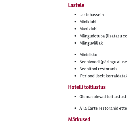
Lastele
Lastebassein
Miniklubi
Maxiklubi
Mängudetuba (lisatasu ee
Mänguväljak
Minidisko
Beebivoodi (päringu aluse
Beebitool restoranis
Perioodiliselt korraldat
Hotelli toitlustus
Olemasolevad toitlustustü
A' la Carte restoranid ett
Märkused