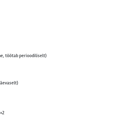
e, töötab perioodiliselt)
päevaselt)
2+2