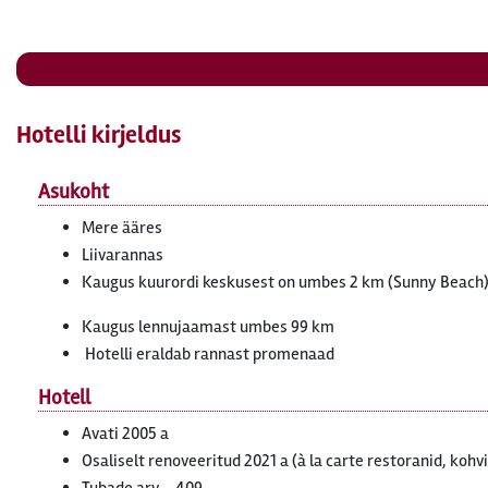
Hotelli kirjeldus
Asukoht
Mere ääres
Liivarannas
Kaugus kuurordi keskusest on umbes 2 km (Sunny Beach
Kaugus lennujaamast umbes 99 km
Hotelli eraldab rannast promenaad
Hotell
Avati 2005 a
Osaliselt renoveeritud 2021 a (à la carte restoranid, kohv