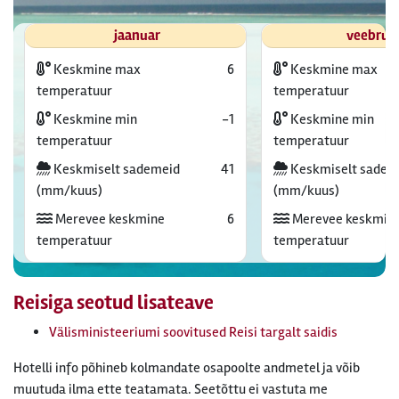
jaanuar
veebrua
Keskmine max
6
Keskmine max
temperatuur
temperatuur
Keskmine min
-1
Keskmine min
temperatuur
temperatuur
Keskmiselt sademeid
41
Keskmiselt sadem
(mm/kuus)
(mm/kuus)
Merevee keskmine
6
Merevee keskmin
temperatuur
temperatuur
Reisiga seotud lisateave
Välisministeeriumi soovitused Reisi targalt saidis
Hotelli info põhineb kolmandate osapoolte andmetel ja võib
muutuda ilma ette teatamata. Seetõttu ei vastuta me