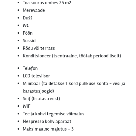
Toa suurus umbes 25 m2
Merevaade
Dušš
WC
Föön
Sussid
Rõdu või terrass
Konditsioneer (tsentraalne, töötab perioodiliselt)
Telefon
LCD televiisor
Minibaar (täidetakse 1 kord puhkuse kohta - vesi ja
karastusjoogid)
Seif (lisatasu eest)
WiFi
Tee ja kohvi tegemise võimalus
Nespresso kohviaparaat
Maksimaalne majutus – 3