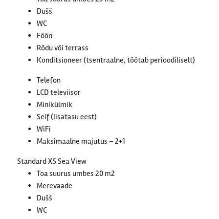
Dušš
WC
Föön
Rõdu või terrass
Konditsioneer (tsentraalne, töötab perioodiliselt)
Telefon
LCD televiisor
Minikülmik
Seif (lisatasu eest)
WiFi
Maksimaalne majutus – 2+1
Standard XS Sea View
Toa suurus umbes 20 m2
Merevaade
Dušš
WC