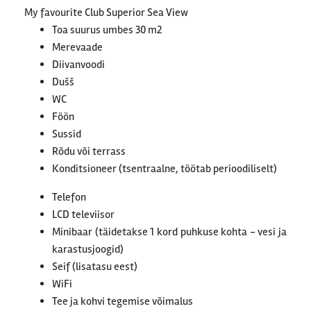
My favourite Club Superior Sea View
Toa suurus umbes 30 m2
Merevaade
Diivanvoodi
Dušš
WC
Föön
Sussid
Rõdu või terrass
Konditsioneer (tsentraalne, töötab perioodiliselt)
Telefon
LCD televiisor
Minibaar (täidetakse 1 kord puhkuse kohta - vesi ja
karastusjoogid)
Seif (lisatasu eest)
WiFi
Tee ja kohvi tegemise võimalus