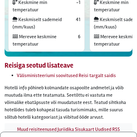
Keskmine min
-1
Keskmine min
temperatuur
temperatuur
Keskmiselt sademeid
41
Keskmiselt sadem
(mm/kuus)
(mm/kuus)
Merevee keskmine
6
Merevee keskmin
temperatuur
temperatuur
Reisiga seotud lisateave
Välisministeeriumi soovitused Reisi targalt saidis
Hotelli info põhineb kolmandate osapoolte andmetel ja võib
muutuda ilma ette teatamata. Seetõttu ei vastuta me
võimalike ebatäpsuste või muudatuste eest. Teatud sihtkoha
hotellides tuleb kohapeal tasuda turismimaks, mille suurus
sõltub hotelli kategooriast ja viibitud ööde arvust.
Muud reisiteenused
Juriidika
Sisukaart
Uudised
RSS
uudisvoog
Firmast
Ärikliendile
Otsi infot meie saidist