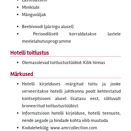
Lastebassein
Miniklubi
Mänguväljak
Beebivoodi (päringu alusel)
Perioodiliselt korraldatakse lastele
meelelahutusprogramme
Hotelli toitlustus
Olemasolevad toitlustustüübid: Kõik hinnas
Märkused
Hotelli kirjelduses märgitud toitu ja jooke
serveeritakse hotelli juhtkonna poolt kehtestatud
kontseptsiooni alusel lisatasu eest, sõltuvalt
broneeritud toitlustustüübist.
Informatsioon hotelli kirjelduse, hotelli teenuste,
nende aegade ja hindade kohta võib muutuda
Kodulehekülg: www.amrcollection.com