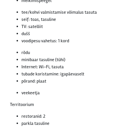
meikimispeegel
tee/kohvi valmistamise võimalus tasuta
seif: toas, tasuline
TV: satelliit
dušš
voodipesu vahetus: 1 kord
rõdu
minibaar tasuline (tühi)
Internet: Wi-Fi, tasuta
tubade koristamine: igapäevaselt
põrand: plaat
veekeetja
Territoorium
restoranid: 2
parkla tasuline