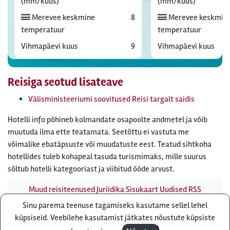
(mm/kuus)
(mm/kuus)
Merevee keskmine
8
Merevee keskmin
temperatuur
temperatuur
Vihmapäevi kuus
9
Vihmapäevi kuus
Reisiga seotud lisateave
Välisministeeriumi soovitused Reisi targalt saidis
Hotelli info põhineb kolmandate osapoolte andmetel ja võib
muutuda ilma ette teatamata. Seetõttu ei vastuta me
võimalike ebatäpsuste või muudatuste eest. Teatud sihtkoha
hotellides tuleb kohapeal tasuda turismimaks, mille suurus
sõltub hotelli kategooriast ja viibitud ööde arvust.
Muud reisiteenused
Juriidika
Sisukaart
Uudised
RSS
uudisvoog
Firmast
Ärikliendile
Otsi infot meie saidist
Sinu parema teenuse tagamiseks kasutame sellel lehel
Küsi pakkumist
küpsiseid. Veebilehe kasutamist jätkates nõustute küpsiste
Reisibüroo Reisiekspert, Roosikrantsi 8B Tallinn, Eesti - e-