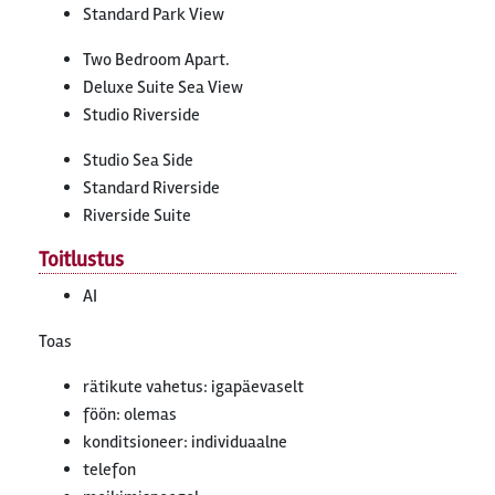
Standard Park View
Two Bedroom Apart.
Deluxe Suite Sea View
Studio Riverside
Studio Sea Side
Standard Riverside
Riverside Suite
Toitlustus
AI
Toas
rätikute vahetus: igapäevaselt
föön: olemas
konditsioneer: individuaalne
telefon