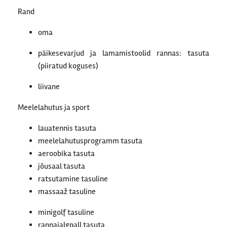
Rand
oma
päikesevarjud ja lamamistoolid rannas: tasuta
(piiratud koguses)
liivane
Meelelahutus ja sport
lauatennis tasuta
meelelahutusprogramm tasuta
aeroobika tasuta
jõusaal tasuta
ratsutamine tasuline
massaaž tasuline
minigolf tasuline
rannajalgpall tasuta