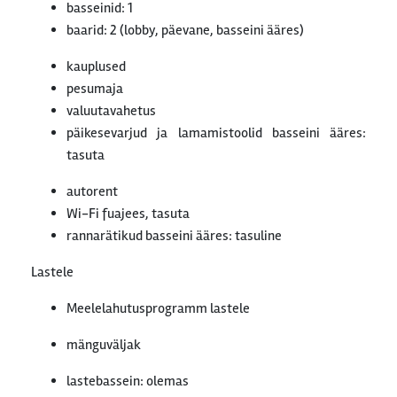
basseinid: 1
baarid: 2 (lobby, päevane, basseini ääres)
kauplused
pesumaja
valuutavahetus
päikesevarjud ja lamamistoolid basseini ääres:
tasuta
autorent
Wi-Fi fuajees, tasuta
rannarätikud basseini ääres: tasuline
Lastele
Meelelahutusprogramm lastele
mänguväljak
lastebassein: olemas