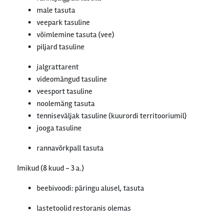
male tasuta
veepark tasuline
võimlemine tasuta (vee)
piljard tasuline
jalgrattarent
videomängud tasuline
veesport tasuline
noolemäng tasuta
tenniseväljak tasuline (kuurordi territooriumil)
jooga tasuline
rannavõrkpall tasuta
Imikud (8 kuud - 3 a.)
beebivoodi: päringu alusel, tasuta
lastetoolid restoranis olemas